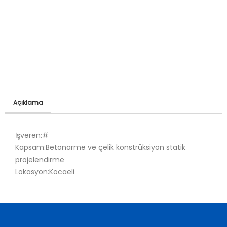
Açıklama
İşveren:
#
Kapsam:
Betonarme ve çelik konstrüksiyon statik
projelendirme
Lokasyon:
Kocaeli