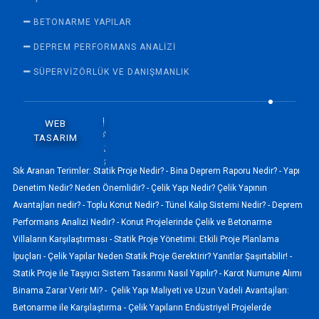
BETONARME YAPILAR
DEPREM PERFORMANS ANALIZI
SÜPERVİZÖRLÜK VE DANIŞMANLIK
WEB
TASARIM
Sık Aranan Terimler:
Statik Proje Nedir? -
Bina Deprem Raporu Nedir? -
Yapı
Denetim Nedir? Neden Önemlidir? -
Çelik Yapı Nedir? Çelik Yapının
Avantajları nedir? -
Toplu Konut Nedir? -
Tünel Kalıp Sistemi Nedir? -
Deprem
Performans Analizi Nedir? -
Konut Projelerinde Çelik ve Betonarme
Villaların Karşılaştırması -
Statik Proje Yönetimi: Etkili Proje Planlama
İpuçları -
Çelik Yapılar Neden Statik Proje Gerektirir? Yanıtlar Şaşırtabilir! -
Statik Proje ile Taşıyıcı Sistem Tasarımı Nasıl Yapılır? -
Karot Numune Alımı
Binama Zarar Verir Mi? -
Çelik Yapı Maliyeti ve Uzun Vadeli Avantajları:
Betonarme ile Karşılaştırma -
Çelik Yapıların Endüstriyel Projelerde