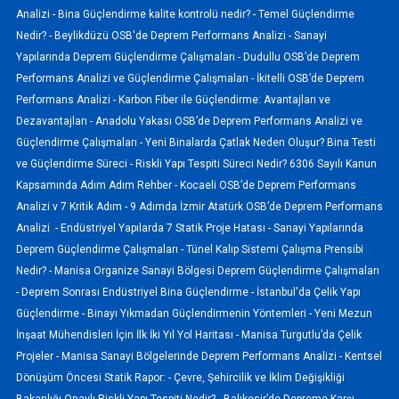
Analizi -
Bina Güçlendirme kalite kontrolü nedir? -
Temel Güçlendirme
Nedir? -
Beylikdüzü OSB'de Deprem Performans Analizi -
Sanayi
Yapılarında Deprem Güçlendirme Çalışmaları -
Dudullu OSB’de Deprem
Performans Analizi ve Güçlendirme Çalışmaları -
İkitelli OSB’de Deprem
Performans Analizi -
Karbon Fiber ile Güçlendirme: Avantajları ve
Dezavantajları -
Anadolu Yakası OSB’de Deprem Performans Analizi ve
Güçlendirme Çalışmaları -
Yeni Binalarda Çatlak Neden Oluşur? Bina Testi
ve Güçlendirme Süreci -
Riskli Yapı Tespiti Süreci Nedir? 6306 Sayılı Kanun
Kapsamında Adım Adım Rehber -
Kocaeli OSB’de Deprem Performans
Analizi v 7 Kritik Adım -
9 Adımda İzmir Atatürk OSB’de Deprem Performans
Analizi -
Endüstriyel Yapılarda 7 Statik Proje Hatası -
Sanayi Yapılarında
Deprem Güçlendirme Çalışmaları -
Tünel Kalıp Sistemi Çalışma Prensibi
Nedir? -
Manisa Organize Sanayi Bölgesi Deprem Güçlendirme Çalışmaları
-
Deprem Sonrası Endüstriyel Bina Güçlendirme -
İstanbul'da Çelik Yapı
Güçlendirme -
Binayı Yıkmadan Güçlendirmenin Yöntemleri -
Yeni Mezun
İnşaat Mühendisleri İçin İlk İki Yıl Yol Haritası -
Manisa Turgutlu’da Çelik
Projeler -
Manisa Sanayi Bölgelerinde Deprem Performans Analizi -
Kentsel
Dönüşüm Öncesi Statik Rapor: -
Çevre, Şehircilik ve İklim Değişikliği
Bakanlığı Onaylı Riskli Yapı Tespiti Nedir? -
Balıkesir’de Depreme Karşı