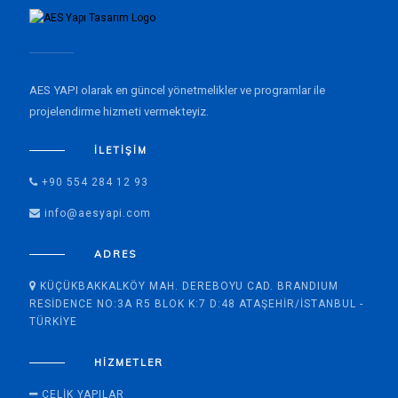
AES YAPI olarak en güncel yönetmelikler ve programlar ile
projelendirme hizmeti vermekteyiz.
İLETIŞIM
+90 554 284 12 93
info@aesyapi.com
ADRES
KÜÇÜKBAKKALKÖY MAH. DEREBOYU CAD. BRANDIUM
RESIDENCE NO:3A R5 BLOK K:7 D:48 ATAŞEHIR/İSTANBUL -
TÜRKIYE
HIZMETLER
ÇELIK YAPILAR