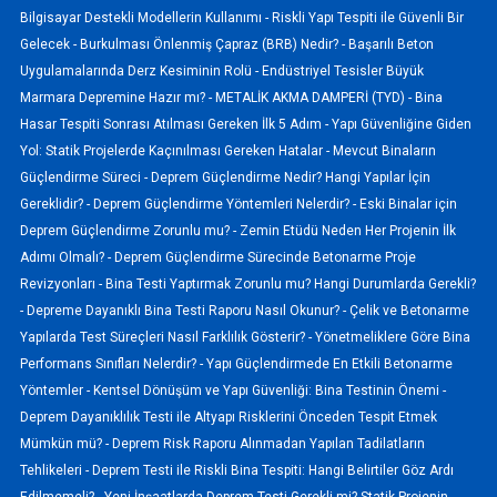
Bilgisayar Destekli Modellerin Kullanımı -
Riskli Yapı Tespiti ile Güvenli Bir
Gelecek -
Burkulması Önlenmiş Çapraz (BRB) Nedir? -
Başarılı Beton
Uygulamalarında Derz Kesiminin Rolü -
Endüstriyel Tesisler Büyük
Marmara Depremine Hazır mı? -
METALİK AKMA DAMPERİ (TYD) -
Bina
Hasar Tespiti Sonrası Atılması Gereken İlk 5 Adım -
Yapı Güvenliğine Giden
Yol: Statik Projelerde Kaçınılması Gereken Hatalar -
Mevcut Binaların
Güçlendirme Süreci -
Deprem Güçlendirme Nedir? Hangi Yapılar İçin
Gereklidir? -
Deprem Güçlendirme Yöntemleri Nelerdir? -
Eski Binalar için
Deprem Güçlendirme Zorunlu mu? -
Zemin Etüdü Neden Her Projenin İlk
Adımı Olmalı? -
Deprem Güçlendirme Sürecinde Betonarme Proje
Revizyonları -
Bina Testi Yaptırmak Zorunlu mu? Hangi Durumlarda Gerekli?
-
Depreme Dayanıklı Bina Testi Raporu Nasıl Okunur? -
Çelik ve Betonarme
Yapılarda Test Süreçleri Nasıl Farklılık Gösterir? -
Yönetmeliklere Göre Bina
Performans Sınıfları Nelerdir? -
Yapı Güçlendirmede En Etkili Betonarme
Yöntemler -
Kentsel Dönüşüm ve Yapı Güvenliği: Bina Testinin Önemi -
Deprem Dayanıklılık Testi ile Altyapı Risklerini Önceden Tespit Etmek
Mümkün mü? -
Deprem Risk Raporu Alınmadan Yapılan Tadilatların
Tehlikeleri -
Deprem Testi ile Riskli Bina Tespiti: Hangi Belirtiler Göz Ardı
Edilmemeli? -
Yeni İnşaatlarda Deprem Testi Gerekli mi? Statik Projenin