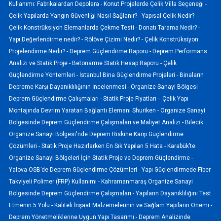
Kullanımı: Fabrikalardan Depolara -
Konut Projelerde Çelik Villa Seçeneği -
Çelik Yapılarda Yangın Güvenliği Nasıl Sağlanır? -
Yapısal Çelik Nedir? -
Çelik Konstrüksiyon Elemanlarda Çekme Testi -
Donatı Tarama Nedir? -
Yapı Değerlendirme nedir? -
Rölöve Çizimi Nedir? -
Çelik Konstrüksiyon
Projelendirme Nedir? -
Deprem Güçlendirme Raporu -
Deprem Performans
Analizi ve Statik Proje -
Betonarme Statik Hesap Raporu -
Çelik
Güçlendirme Yöntemleri -
İstanbul Bina Güçlendirme Projeleri -
Binaların
Depreme Karşı Dayanıklılığının İncelenmesi -
Organize Sanayi Bölgesi
Deprem Güçlendirme Çalışmaları -
Statik Proje Fiyatları -
Çelik Yapı
Montajında Devrim Yaratan Bağlantı Elemanı Shuriken -
Organize Sanayi
Bölgesinde Deprem Güçlendirme Çalışmaları ve Maliyet Analizi -
Bilecik
Organize Sanayi Bölgesi'nde Deprem Riskine Karşı Güçlendirme
Çözümleri -
Statik Proje Hazırlarken En Sık Yapılan 5 Hata -
Karabük’te
Organize Sanayi Bölgeleri İçin Statik Proje ve Deprem Güçlendirme -
Yalova OSB’de Deprem Güçlendirme Çözümleri -
Yapı Güçlendirmede Fiber
Takviyeli Polimer (FRP) Kullanımı -
Kahramanmaraş Organize Sanayi
Bölgesinde Deprem Güçlendirme Çalışmaları -
Yapıların Dayanıklılığını Test
Etmenin 5 Yolu -
Kaliteli İnşaat Malzemelerinin ve Sağlam Yapıların Önemi -
Deprem Yönetmeliklerine Uygun Yapı Tasarımı -
Deprem Analizinde