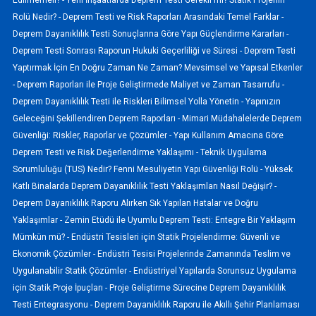
Rolü Nedir? -
Deprem Testi ve Risk Raporları Arasındaki Temel Farklar -
Deprem Dayanıklılık Testi Sonuçlarına Göre Yapı Güçlendirme Kararları -
Deprem Testi Sonrası Raporun Hukuki Geçerliliği ve Süresi -
Deprem Testi
Yaptırmak İçin En Doğru Zaman Ne Zaman? Mevsimsel ve Yapısal Etkenler
-
Deprem Raporları ile Proje Geliştirmede Maliyet ve Zaman Tasarrufu -
Deprem Dayanıklılık Testi ile Riskleri Bilimsel Yolla Yönetin -
Yapınızın
Geleceğini Şekillendiren Deprem Raporları -
Mimari Müdahalelerde Deprem
Güvenliği: Riskler, Raporlar ve Çözümler -
Yapı Kullanım Amacına Göre
Deprem Testi ve Risk Değerlendirme Yaklaşımı -
Teknik Uygulama
Sorumluluğu (TUS) Nedir? Fenni Mesuliyetin Yapı Güvenliği Rolü -
Yüksek
Katlı Binalarda Deprem Dayanıklılık Testi Yaklaşımları Nasıl Değişir? -
Deprem Dayanıklılık Raporu Alırken Sık Yapılan Hatalar ve Doğru
Yaklaşımlar -
Zemin Etüdü ile Uyumlu Deprem Testi: Entegre Bir Yaklaşım
Mümkün mü? -
Endüstri Tesisleri için Statik Projelendirme: Güvenli ve
Ekonomik Çözümler -
Endüstri Tesisi Projelerinde Zamanında Teslim ve
Uygulanabilir Statik Çözümler -
Endüstriyel Yapılarda Sorunsuz Uygulama
için Statik Proje İpuçları -
Proje Geliştirme Sürecine Deprem Dayanıklılık
Testi Entegrasyonu -
Deprem Dayanıklılık Raporu ile Akıllı Şehir Planlaması