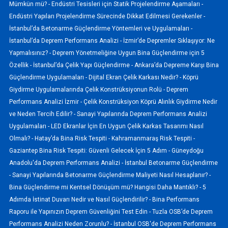
Mümkün mü? -
Endüstri Tesisleri için Statik Projelendirme Aşamaları -
Endüstri Yapıları Projelendirme Sürecinde Dikkat Edilmesi Gerekenler -
İstanbul’da Betonarme Güçlendirme Yöntemleri ve Uygulamaları -
İstanbul’da Deprem Performans Analizi -
İzmir’de Depremler Sıklaşıyor: Ne
Yapmalısınız? -
Deprem Yönetmeliğine Uygun Bina Güçlendirme için 5
Özellik -
İstanbul’da Çelik Yapı Güçlendirme -
Ankara’da Depreme Karşı Bina
Güçlendirme Uygulamaları -
Dijital Ekran Çelik Karkası Nedir? -
Köprü
Giydirme Uygulamalarında Çelik Konstrüksiyonun Rolü -
Deprem
Performans Analizi İzmir -
Çelik Konstrüksiyon Köprü Alınlık Giydirme Nedir
ve Neden Tercih Edilir? -
Sanayi Yapılarında Deprem Performans Analizi
Uygulamaları -
LED Ekranlar İçin En Uygun Çelik Karkas Tasarımı Nasıl
Olmalı? -
Hatay’da Bina Risk Tespiti -
Kahramanmaraş Risk Tespiti -
Gaziantep Bina Risk Tespiti: Güvenli Gelecek İçin 5 Adım -
Güneydoğu
Anadolu'da Deprem Performans Analizi -
İstanbul Betonarme Güçlendirme
-
Sanayi Yapılarında Betonarme Güçlendirme Maliyeti Nasıl Hesaplanır? -
Bina Güçlendirme mi Kentsel Dönüşüm mü? Hangisi Daha Mantıklı? -
5
Adımda İstinat Duvarı Nedir ve Nasıl Güçlendirilir? -
Bina Performans
Raporu ile Yapınızın Deprem Güvenliğini Test Edin -
Tuzla OSB’de Deprem
Performans Analizi Neden Zorunlu? -
İstanbul OSB'de Deprem Performans