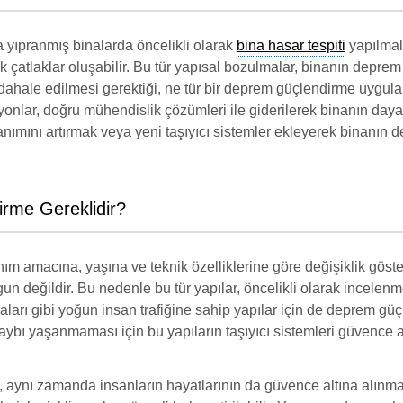
yıpranmış binalarda öncelikli olarak
bina hasar tespiti
yapılmalı
çatlaklar oluşabilir. Bu tür yapısal bozulmalar, binanın deprem a
ahale edilmesi gerektiği, ne tür bir deprem güçlendirme uygulana
ar, doğru mühendislik çözümleri ile giderilerek binanın dayanıklı
anımını artırmak veya yeni taşıyıcı sistemler ekleyerek binanın
irme Gereklidir?
anım amacına, yaşına ve teknik özelliklerine göre değişiklik göster
 değildir. Bu nedenle bu tür yapılar, öncelikli olarak incelenm
naları gibi yoğun insan trafiğine sahip yapılar için de deprem g
ybı yaşanmaması için bu yapıların taşıyıcı sistemleri güvence al
l, aynı zamanda insanların hayatlarının da güvence altına alın