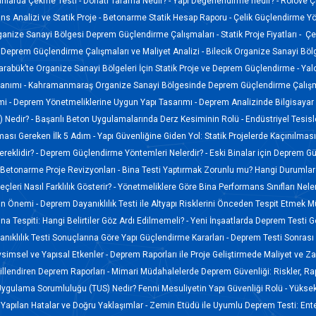
anlarda Çekme Testi -
Donatı Tarama Nedir? -
Yapı Değerlendirme nedir? -
Rölöve Ç
s Analizi ve Statik Proje -
Betonarme Statik Hesap Raporu -
Çelik Güçlendirme Yö
ganize Sanayi Bölgesi Deprem Güçlendirme Çalışmaları -
Statik Proje Fiyatları -
Çel
Deprem Güçlendirme Çalışmaları ve Maliyet Analizi -
Bilecik Organize Sanayi Böl
arabük’te Organize Sanayi Bölgeleri İçin Statik Proje ve Deprem Güçlendirme -
Yal
lanımı -
Kahramanmaraş Organize Sanayi Bölgesinde Deprem Güçlendirme Çalışm
mi -
Deprem Yönetmeliklerine Uygun Yapı Tasarımı -
Deprem Analizinde Bilgisayar 
 Nedir? -
Başarılı Beton Uygulamalarında Derz Kesiminin Rolü -
Endüstriyel Tesis
lması Gereken İlk 5 Adım -
Yapı Güvenliğine Giden Yol: Statik Projelerde Kaçınılmas
reklidir? -
Deprem Güçlendirme Yöntemleri Nelerdir? -
Eski Binalar için Deprem G
Betonarme Proje Revizyonları -
Bina Testi Yaptırmak Zorunlu mu? Hangi Durumlard
leri Nasıl Farklılık Gösterir? -
Yönetmeliklere Göre Bina Performans Sınıfları Neler
nin Önemi -
Deprem Dayanıklılık Testi ile Altyapı Risklerini Önceden Tespit Etmek
ina Tespiti: Hangi Belirtiler Göz Ardı Edilmemeli? -
Yeni İnşaatlarda Deprem Testi Ge
ıklılık Testi Sonuçlarına Göre Yapı Güçlendirme Kararları -
Deprem Testi Sonrası 
imsel ve Yapısal Etkenler -
Deprem Raporları ile Proje Geliştirmede Maliyet ve 
illendiren Deprem Raporları -
Mimari Müdahalelerde Deprem Güvenliği: Riskler, Ra
Uygulama Sorumluluğu (TUS) Nedir? Fenni Mesuliyetin Yapı Güvenliği Rolü -
Yüksek
 Yapılan Hatalar ve Doğru Yaklaşımlar -
Zemin Etüdü ile Uyumlu Deprem Testi: En