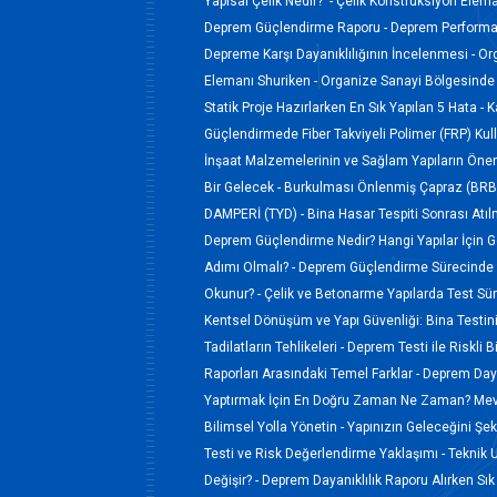
Yapısal Çelik Nedir? -
Çelik Konstrüksiyon Elem
Deprem Güçlendirme Raporu -
Deprem Performan
Depreme Karşı Dayanıklılığının İncelenmesi -
Or
Elemanı Shuriken -
Organize Sanayi Bölgesinde 
Statik Proje Hazırlarken En Sık Yapılan 5 Hata -
K
Güçlendirmede Fiber Takviyeli Polimer (FRP) Kul
İnşaat Malzemelerinin ve Sağlam Yapıların Öne
Bir Gelecek -
Burkulması Önlenmiş Çapraz (BRB)
DAMPERİ (TYD) -
Bina Hasar Tespiti Sonrası Atı
Deprem Güçlendirme Nedir? Hangi Yapılar İçin Ge
Adımı Olmalı? -
Deprem Güçlendirme Sürecinde 
Okunur? -
Çelik ve Betonarme Yapılarda Test Süreç
Kentsel Dönüşüm ve Yapı Güvenliği: Bina Testi
Tadilatların Tehlikeleri -
Deprem Testi ile Riskli B
Raporları Arasındaki Temel Farklar -
Deprem Dayan
Yaptırmak İçin En Doğru Zaman Ne Zaman? Mevs
Bilimsel Yolla Yönetin -
Yapınızın Geleceğini Şek
Testi ve Risk Değerlendirme Yaklaşımı -
Teknik 
Değişir? -
Deprem Dayanıklılık Raporu Alırken Sık