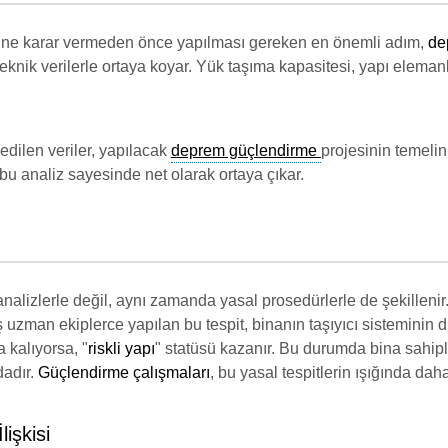
eğine karar vermeden önce yapılması gereken en önemli adım,
de
nik verilerle ortaya koyar. Yük taşıma kapasitesi, yapı elemanla
dilen veriler, yapılacak
deprem güçlendirme
projesinin temelin
bu analiz sayesinde net olarak ortaya çıkar.
analizlerle değil, aynı zamanda yasal prosedürlerle de şekillenir
lmiş uzman ekiplerce yapılan bu tespit, binanın taşıyıcı sistemini
a kalıyorsa, "
riskli yapı
" statüsü kazanır. Bu durumda bina sahipl
dadır.
Güçlendirme çalışmaları
, bu yasal tespitlerin ışığında daha
işkisi