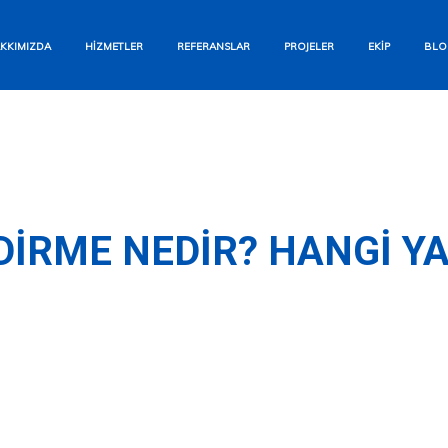
Bizi Arayın
KKIMIZDA
HIZMETLER
REFERANSLAR
PROJELER
EKIP
BLO
+90 554 284 12 93
WhatsApp
Hızlı Yanıt Garantisi
E-posta Gönderin
IRME NEDIR? HANGI YA
info@aesyapi.com
İletişim Formu
Size Hemen Dönüş Yapalım