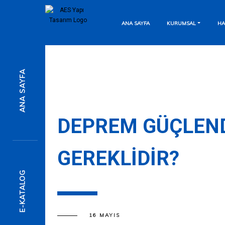
ANA SAYFA
KURUMSAL
HA
7/24 Destek Hattı
ANA SAYFA
Anında Mesaj Gönderin
Detaylı Bilgi İçin
DEPREM GÜÇLEND
GEREKLIDIR?
Formu Doldurun
E-KATALOG
16 MAYIS