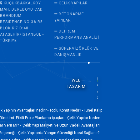
KÜÇÜKBAKKALKÖY
ÇELIK YAPILAR
MAH. DEREBOYU CAD.
BETONARME
BRANDIUM
YAPILAR
RESIDENCE NO:3A R5
BLOK K:7 D:48
DEPREM
ATAŞEHIR/İSTANBUL -
PERFORMANS ANALIZI
TÜRKIYE
SÜPERVİZÖRLÜK VE
DANIŞMANLIK
WEB
TASARIM
ik Yapının Avantajları nedir? -
Toplu Konut Nedir? -
Tünel Kalıp
Yönetimi: Etkili Proje Planlama İpuçları -
Çelik Yapılar Neden
r Verir Mi? -
Çelik Yapı Maliyeti ve Uzun Vadeli Avantajları:
 Seçeneği -
Çelik Yapılarda Yangın Güvenliği Nasıl Sağlanır? -