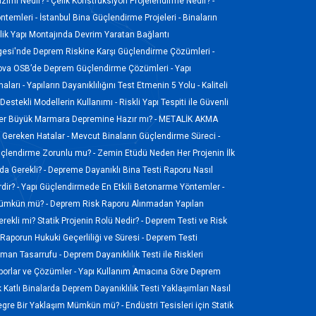
izimi Nedir? -
Çelik Konstrüksiyon Projelendirme Nedir? -
ntemleri -
İstanbul Bina Güçlendirme Projeleri -
Binaların
ik Yapı Montajında Devrim Yaratan Bağlantı
gesi'nde Deprem Riskine Karşı Güçlendirme Çözümleri -
ova OSB’de Deprem Güçlendirme Çözümleri -
Yapı
aları -
Yapıların Dayanıklılığını Test Etmenin 5 Yolu -
Kaliteli
Destekli Modellerin Kullanımı -
Riskli Yapı Tespiti ile Güvenli
ler Büyük Marmara Depremine Hazır mı? -
METALİK AKMA
ı Gereken Hatalar -
Mevcut Binaların Güçlendirme Süreci -
üçlendirme Zorunlu mu? -
Zemin Etüdü Neden Her Projenin İlk
a Gerekli? -
Depreme Dayanıklı Bina Testi Raporu Nasıl
dir? -
Yapı Güçlendirmede En Etkili Betonarme Yöntemler -
 Mümkün mü? -
Deprem Risk Raporu Alınmadan Yapılan
rekli mi? Statik Projenin Rolü Nedir? -
Deprem Testi ve Risk
Raporun Hukuki Geçerliliği ve Süresi -
Deprem Testi
Zaman Tasarrufu -
Deprem Dayanıklılık Testi ile Riskleri
porlar ve Çözümler -
Yapı Kullanım Amacına Göre Deprem
 Katlı Binalarda Deprem Dayanıklılık Testi Yaklaşımları Nasıl
tegre Bir Yaklaşım Mümkün mü? -
Endüstri Tesisleri için Statik