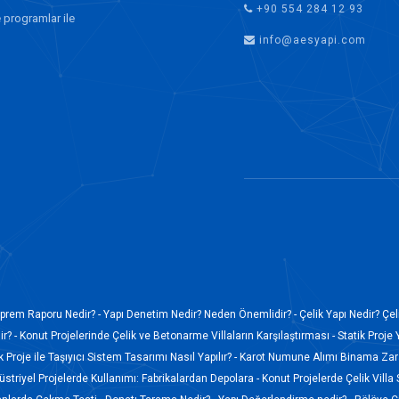
+90 554 284 12 93
 programlar ile
info@aesyapi.com
prem Raporu Nedir? -
Yapı Denetim Nedir? Neden Önemlidir? -
Çelik Yapı Nedir? Çel
r? -
Konut Projelerinde Çelik ve Betonarme Villaların Karşılaştırması -
Statik Proje 
k Proje ile Taşıyıcı Sistem Tasarımı Nasıl Yapılır? -
Karot Numune Alımı Binama Zara
düstriyel Projelerde Kullanımı: Fabrikalardan Depolara -
Konut Projelerde Çelik Villa