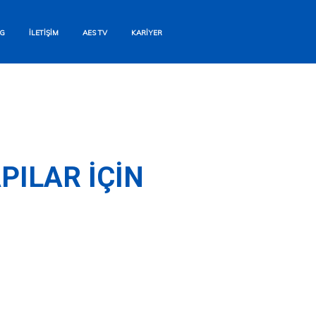
G
İLETIŞIM
AES TV
KARIYER
PILAR İÇIN