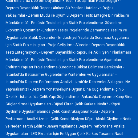
Katlı Binalarda Deprem Dayanıklılık Testi Yaklaşımları Nasıl Değişir? -
Deprem Dayanıklılık Raporu Alırken Sık Yapılan Hatalar ve Doğru
Yaklaşımlar -
Zemin Etüdü ile Uyumlu Deprem Testi: Entegre Bir Yaklaşım
Mümkün mü? -
Endüstri Tesisleri için Statik Projelendirme: Güvenli ve
Ekonomik Çözümler -
Endüstri Tesisi Projelerinde Zamanında Teslim ve
Uygulanabilir Statik Çözümler -
Endüstriyel Yapılarda Sorunsuz Uygulama
için Statik Proje İpuçları -
Proje Geliştirme Sürecine Deprem Dayanıklılık
Testi Entegrasyonu -
Deprem Dayanıklılık Raporu ile Akıllı Şehir Planlaması
Mümkün mü? -
Endüstri Tesisleri için Statik Projelendirme Aşamaları -
Endüstri Yapıları Projelendirme Sürecinde Dikkat Edilmesi Gerekenler -
İstanbul’da Betonarme Güçlendirme Yöntemleri ve Uygulamaları -
İstanbul’da Deprem Performans Analizi -
İzmir’de Depremler Sıklaşıyor: Ne
Yapmalısınız? -
Deprem Yönetmeliğine Uygun Bina Güçlendirme için 5
Özellik -
İstanbul’da Çelik Yapı Güçlendirme -
Ankara’da Depreme Karşı Bina
Güçlendirme Uygulamaları -
Dijital Ekran Çelik Karkası Nedir? -
Köprü
Giydirme Uygulamalarında Çelik Konstrüksiyonun Rolü -
Deprem
Performans Analizi İzmir -
Çelik Konstrüksiyon Köprü Alınlık Giydirme Nedir
ve Neden Tercih Edilir? -
Sanayi Yapılarında Deprem Performans Analizi
Uygulamaları -
LED Ekranlar İçin En Uygun Çelik Karkas Tasarımı Nasıl