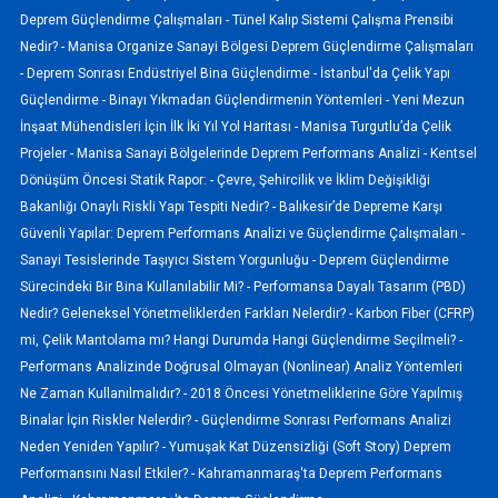
Deprem Güçlendirme Çalışmaları -
Tünel Kalıp Sistemi Çalışma Prensibi
Nedir? -
Manisa Organize Sanayi Bölgesi Deprem Güçlendirme Çalışmaları
-
Deprem Sonrası Endüstriyel Bina Güçlendirme -
İstanbul'da Çelik Yapı
Güçlendirme -
Binayı Yıkmadan Güçlendirmenin Yöntemleri -
Yeni Mezun
İnşaat Mühendisleri İçin İlk İki Yıl Yol Haritası -
Manisa Turgutlu’da Çelik
Projeler -
Manisa Sanayi Bölgelerinde Deprem Performans Analizi -
Kentsel
Dönüşüm Öncesi Statik Rapor: -
Çevre, Şehircilik ve İklim Değişikliği
Bakanlığı Onaylı Riskli Yapı Tespiti Nedir? -
Balıkesir’de Depreme Karşı
Güvenli Yapılar: Deprem Performans Analizi ve Güçlendirme Çalışmaları -
Sanayi Tesislerinde Taşıyıcı Sistem Yorgunluğu -
Deprem Güçlendirme
Sürecindeki Bir Bina Kullanılabilir Mi? -
Performansa Dayalı Tasarım (PBD)
Nedir? Geleneksel Yönetmeliklerden Farkları Nelerdir? -
Karbon Fiber (CFRP)
mi, Çelik Mantolama mı? Hangi Durumda Hangi Güçlendirme Seçilmeli? -
Performans Analizinde Doğrusal Olmayan (Nonlinear) Analiz Yöntemleri
Ne Zaman Kullanılmalıdır? -
2018 Öncesi Yönetmeliklerine Göre Yapılmış
Binalar İçin Riskler Nelerdir? -
Güçlendirme Sonrası Performans Analizi
Neden Yeniden Yapılır? -
Yumuşak Kat Düzensizliği (Soft Story) Deprem
Performansını Nasıl Etkiler? -
Kahramanmaraş'ta Deprem Performans