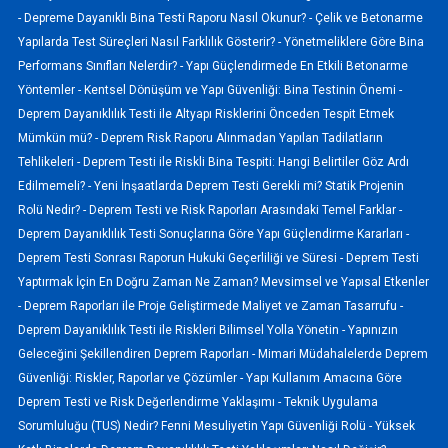
-
Depreme Dayanıklı Bina Testi Raporu Nasıl Okunur? -
Çelik ve Betonarme
Yapılarda Test Süreçleri Nasıl Farklılık Gösterir? -
Yönetmeliklere Göre Bina
Performans Sınıfları Nelerdir? -
Yapı Güçlendirmede En Etkili Betonarme
Yöntemler -
Kentsel Dönüşüm ve Yapı Güvenliği: Bina Testinin Önemi -
Deprem Dayanıklılık Testi ile Altyapı Risklerini Önceden Tespit Etmek
Mümkün mü? -
Deprem Risk Raporu Alınmadan Yapılan Tadilatların
Tehlikeleri -
Deprem Testi ile Riskli Bina Tespiti: Hangi Belirtiler Göz Ardı
Edilmemeli? -
Yeni İnşaatlarda Deprem Testi Gerekli mi? Statik Projenin
Rolü Nedir? -
Deprem Testi ve Risk Raporları Arasındaki Temel Farklar -
Deprem Dayanıklılık Testi Sonuçlarına Göre Yapı Güçlendirme Kararları -
Deprem Testi Sonrası Raporun Hukuki Geçerliliği ve Süresi -
Deprem Testi
Yaptırmak İçin En Doğru Zaman Ne Zaman? Mevsimsel ve Yapısal Etkenler
-
Deprem Raporları ile Proje Geliştirmede Maliyet ve Zaman Tasarrufu -
Deprem Dayanıklılık Testi ile Riskleri Bilimsel Yolla Yönetin -
Yapınızın
Geleceğini Şekillendiren Deprem Raporları -
Mimari Müdahalelerde Deprem
Güvenliği: Riskler, Raporlar ve Çözümler -
Yapı Kullanım Amacına Göre
Deprem Testi ve Risk Değerlendirme Yaklaşımı -
Teknik Uygulama
Sorumluluğu (TUS) Nedir? Fenni Mesuliyetin Yapı Güvenliği Rolü -
Yüksek