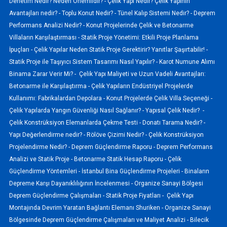
Denetim Nedir? Neden Önemlidir? -
Çelik Yapı Nedir? Çelik Yapının
Avantajları nedir? -
Toplu Konut Nedir? -
Tünel Kalıp Sistemi Nedir? -
Deprem
Performans Analizi Nedir? -
Konut Projelerinde Çelik ve Betonarme
Villaların Karşılaştırması -
Statik Proje Yönetimi: Etkili Proje Planlama
İpuçları -
Çelik Yapılar Neden Statik Proje Gerektirir? Yanıtlar Şaşırtabilir! -
Statik Proje ile Taşıyıcı Sistem Tasarımı Nasıl Yapılır? -
Karot Numune Alımı
Binama Zarar Verir Mi? -
Çelik Yapı Maliyeti ve Uzun Vadeli Avantajları:
Betonarme ile Karşılaştırma -
Çelik Yapıların Endüstriyel Projelerde
Kullanımı: Fabrikalardan Depolara -
Konut Projelerde Çelik Villa Seçeneği -
Çelik Yapılarda Yangın Güvenliği Nasıl Sağlanır? -
Yapısal Çelik Nedir? -
Çelik Konstrüksiyon Elemanlarda Çekme Testi -
Donatı Tarama Nedir? -
Yapı Değerlendirme nedir? -
Rölöve Çizimi Nedir? -
Çelik Konstrüksiyon
Projelendirme Nedir? -
Deprem Güçlendirme Raporu -
Deprem Performans
Analizi ve Statik Proje -
Betonarme Statik Hesap Raporu -
Çelik
Güçlendirme Yöntemleri -
İstanbul Bina Güçlendirme Projeleri -
Binaların
Depreme Karşı Dayanıklılığının İncelenmesi -
Organize Sanayi Bölgesi
Deprem Güçlendirme Çalışmaları -
Statik Proje Fiyatları -
Çelik Yapı
Montajında Devrim Yaratan Bağlantı Elemanı Shuriken -
Organize Sanayi
Bölgesinde Deprem Güçlendirme Çalışmaları ve Maliyet Analizi -
Bilecik