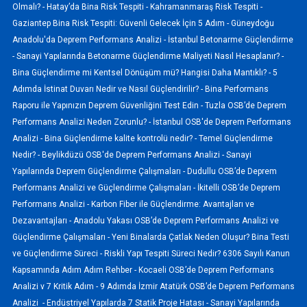
Olmalı? -
Hatay’da Bina Risk Tespiti -
Kahramanmaraş Risk Tespiti -
Gaziantep Bina Risk Tespiti: Güvenli Gelecek İçin 5 Adım -
Güneydoğu
Anadolu'da Deprem Performans Analizi -
İstanbul Betonarme Güçlendirme
-
Sanayi Yapılarında Betonarme Güçlendirme Maliyeti Nasıl Hesaplanır? -
Bina Güçlendirme mi Kentsel Dönüşüm mü? Hangisi Daha Mantıklı? -
5
Adımda İstinat Duvarı Nedir ve Nasıl Güçlendirilir? -
Bina Performans
Raporu ile Yapınızın Deprem Güvenliğini Test Edin -
Tuzla OSB’de Deprem
Performans Analizi Neden Zorunlu? -
İstanbul OSB'de Deprem Performans
Analizi -
Bina Güçlendirme kalite kontrolü nedir? -
Temel Güçlendirme
Nedir? -
Beylikdüzü OSB'de Deprem Performans Analizi -
Sanayi
Yapılarında Deprem Güçlendirme Çalışmaları -
Dudullu OSB’de Deprem
Performans Analizi ve Güçlendirme Çalışmaları -
İkitelli OSB’de Deprem
Performans Analizi -
Karbon Fiber ile Güçlendirme: Avantajları ve
Dezavantajları -
Anadolu Yakası OSB’de Deprem Performans Analizi ve
Güçlendirme Çalışmaları -
Yeni Binalarda Çatlak Neden Oluşur? Bina Testi
ve Güçlendirme Süreci -
Riskli Yapı Tespiti Süreci Nedir? 6306 Sayılı Kanun
Kapsamında Adım Adım Rehber -
Kocaeli OSB’de Deprem Performans
Analizi v 7 Kritik Adım -
9 Adımda İzmir Atatürk OSB’de Deprem Performans
Analizi -
Endüstriyel Yapılarda 7 Statik Proje Hatası -
Sanayi Yapılarında