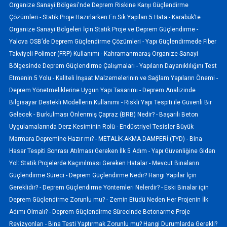
Organize Sanayi Bölgesi'nde Deprem Riskine Karşı Güçlendirme
Çözümleri -
Statik Proje Hazırlarken En Sık Yapılan 5 Hata -
Karabük’te
Organize Sanayi Bölgeleri İçin Statik Proje ve Deprem Güçlendirme -
Yalova OSB’de Deprem Güçlendirme Çözümleri -
Yapı Güçlendirmede Fiber
Takviyeli Polimer (FRP) Kullanımı -
Kahramanmaraş Organize Sanayi
Bölgesinde Deprem Güçlendirme Çalışmaları -
Yapıların Dayanıklılığını Test
Etmenin 5 Yolu -
Kaliteli İnşaat Malzemelerinin ve Sağlam Yapıların Önemi -
Deprem Yönetmeliklerine Uygun Yapı Tasarımı -
Deprem Analizinde
Bilgisayar Destekli Modellerin Kullanımı -
Riskli Yapı Tespiti ile Güvenli Bir
Gelecek -
Burkulması Önlenmiş Çapraz (BRB) Nedir? -
Başarılı Beton
Uygulamalarında Derz Kesiminin Rolü -
Endüstriyel Tesisler Büyük
Marmara Depremine Hazır mı? -
METALİK AKMA DAMPERİ (TYD) -
Bina
Hasar Tespiti Sonrası Atılması Gereken İlk 5 Adım -
Yapı Güvenliğine Giden
Yol: Statik Projelerde Kaçınılması Gereken Hatalar -
Mevcut Binaların
Güçlendirme Süreci -
Deprem Güçlendirme Nedir? Hangi Yapılar İçin
Gereklidir? -
Deprem Güçlendirme Yöntemleri Nelerdir? -
Eski Binalar için
Deprem Güçlendirme Zorunlu mu? -
Zemin Etüdü Neden Her Projenin İlk
Adımı Olmalı? -
Deprem Güçlendirme Sürecinde Betonarme Proje
Revizyonları -
Bina Testi Yaptırmak Zorunlu mu? Hangi Durumlarda Gerekli?