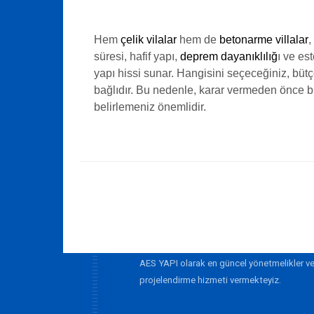
Hem
çelik vilalar
hem de
betonarme villalar
,
süresi, hafif yapı,
deprem dayanıklılığ
ı ve es
yapı hissi sunar. Hangisini seçeceğiniz, bütçe
bağlıdır. Bu nedenle, karar vermeden önce b
belirlemeniz önemlidir.
AES YAPI olarak en güncel yönetmelikler ve
projelendirme hizmeti vermekteyiz.