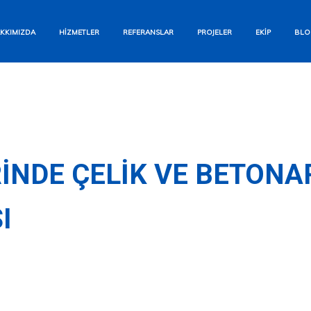
Bizi Arayın
KKIMIZDA
HIZMETLER
REFERANSLAR
PROJELER
EKIP
BLO
+90 554 284 12 93
WhatsApp
Hızlı Yanıt Garantisi
E-posta Gönderin
INDE ÇELIK VE BETONA
info@aesyapi.com
I
İletişim Formu
Size Hemen Dönüş Yapalım