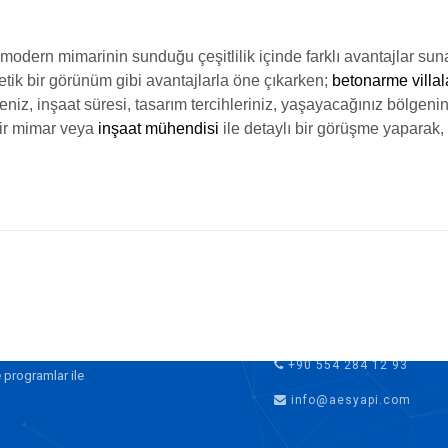
 modern mimarinin sunduğu çeşitlilik içinde farklı avantajlar sun
tetik bir görünüm gibi avantajlarla öne çıkarken;
betonarme villal
niz, inşaat süresi, tasarım tercihleriniz, yaşayacağınız bölgenin 
ir mimar veya
inşaat mühendisi
ile detaylı bir görüşme yaparak,
İLETIŞIM
+90 554 284 12 93
 programlar ile
info@aesyapi.com