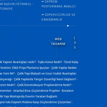
DEPREM
ATAŞEHIR/İSTANBUL -
PERFORMANS ANALIZI
TÜRKIYE
SÜPERVİZÖRLÜK VE
DANIŞMANLIK
WEB
TASARIM
ik Yapının Avantajları nedir? -
Toplu Konut Nedir? -
Tünel Kalıp
Yönetimi: Etkili Proje Planlama İpuçları -
Çelik Yapılar Neden
r Verir Mi? -
Çelik Yapı Maliyeti ve Uzun Vadeli Avantajları:
 Seçeneği -
Çelik Yapılarda Yangın Güvenliği Nasıl Sağlanır? -
izimi Nedir? -
Çelik Konstrüksiyon Projelendirme Nedir? -
ntemleri -
İstanbul Bina Güçlendirme Projeleri -
Binaların
ik Yapı Montajında Devrim Yaratan Bağlantı
gesi'nde Deprem Riskine Karşı Güçlendirme Çözümleri -