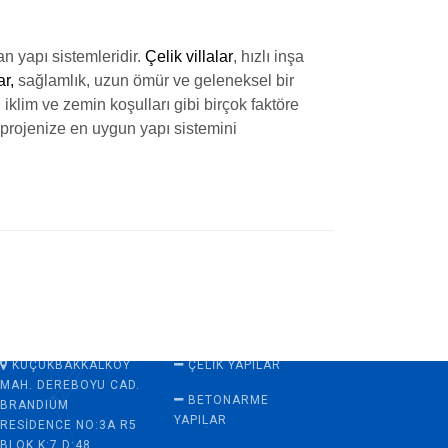
an yapı sistemleridir.
Çelik villalar
, hızlı inşa
ar,
sağlamlık, uzun ömür ve geleneksel bir
iklim ve zemin koşulları gibi birçok faktöre
 projenize en uygun yapı sistemini
ADRES
HIZMETLER
KÜÇÜKBAKKALKÖY
ÇELIK YAPILAR
MAH. DEREBOYU CAD.
BETONARME
BRANDIUM
YAPILAR
RESIDENCE NO:3A R5
BLOK K:7 D:48