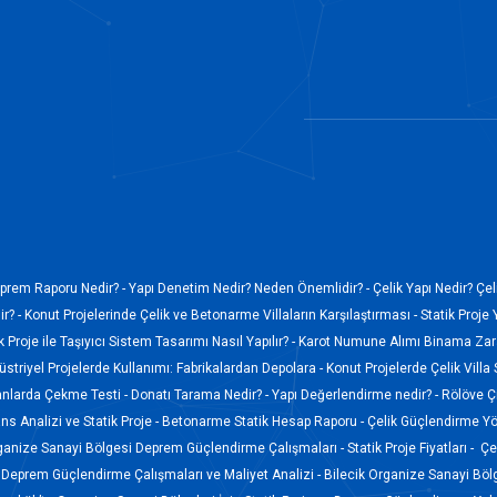
prem Raporu Nedir? -
Yapı Denetim Nedir? Neden Önemlidir? -
Çelik Yapı Nedir? Çel
r? -
Konut Projelerinde Çelik ve Betonarme Villaların Karşılaştırması -
Statik Proje 
k Proje ile Taşıyıcı Sistem Tasarımı Nasıl Yapılır? -
Karot Numune Alımı Binama Zara
düstriyel Projelerde Kullanımı: Fabrikalardan Depolara -
Konut Projelerde Çelik Villa
anlarda Çekme Testi -
Donatı Tarama Nedir? -
Yapı Değerlendirme nedir? -
Rölöve Ç
s Analizi ve Statik Proje -
Betonarme Statik Hesap Raporu -
Çelik Güçlendirme Yö
ganize Sanayi Bölgesi Deprem Güçlendirme Çalışmaları -
Statik Proje Fiyatları -
Çel
Deprem Güçlendirme Çalışmaları ve Maliyet Analizi -
Bilecik Organize Sanayi Böl