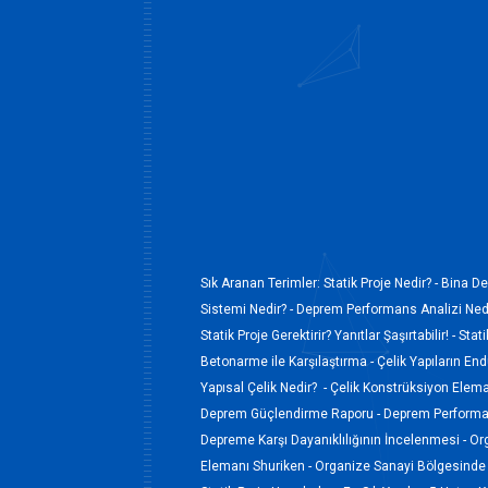
Sık Aranan Terimler:
Statik Proje Nedir? -
Bina De
Sistemi Nedir? -
Deprem Performans Analizi Nedi
Statik Proje Gerektirir? Yanıtlar Şaşırtabilir! -
Stati
Betonarme ile Karşılaştırma -
Çelik Yapıların En
Yapısal Çelik Nedir? -
Çelik Konstrüksiyon Elem
Deprem Güçlendirme Raporu -
Deprem Performan
Depreme Karşı Dayanıklılığının İncelenmesi -
Or
Elemanı Shuriken -
Organize Sanayi Bölgesinde 