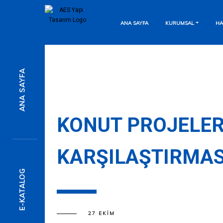
ANA SAYFA
KURUMSAL
HA
7/24 Destek Hattı
ANA SAYFA
Anında Mesaj Gönderin
Detaylı Bilgi İçin
KONUT PROJELER
KARŞILAŞTIRMAS
Formu Doldurun
E-KATALOG
27 EKIM