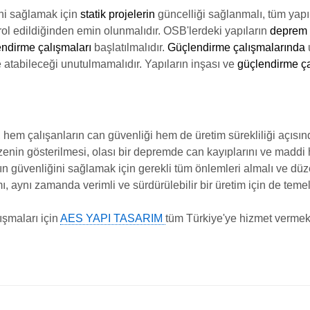
ini sağlamak için
statik projelerin
güncelliği sağlanmalı, tüm yapı
ol edildiğinden emin olunmalıdır. OSB'lerdeki yapıların
deprem r
ndirme çalışmaları
başlatılmalıdır.
Güçlendirme çalışmalarında
e atabileceği unutulmamalıdır. Yapıların inşası ve
güçlendirme ça
, hem çalışanların can güvenliği hem de üretim sürekliliği açıs
zenin gösterilmesi, olası bir depremde can kayıplarını ve maddi h
ın güvenliğini sağlamak için gerekli tüm önlemleri almalı ve düzen
ı, aynı zamanda verimli ve sürdürülebilir bir üretim için de teme
ışmaları için
AES YAPI TASARIM
tüm Türkiye'ye hizmet vermek