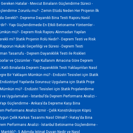
ı Gereken Hatalar -
Mevcut Binaların Güçlendirme Süreci -
üçlendirme Zorunlu mu? -
Zemin Etüdü Neden Her Projenin İlk
a Gerekli? -
Depreme Dayanıklı Bina Testi Raporu Nasıl
dir? -
Yapı Güçlendirmede En Etkili Betonarme Yöntemler -
 Mümkün mü? -
Deprem Risk Raporu Alınmadan Yapılan
rekli mi? Statik Projenin Rolü Nedir? -
Deprem Testi ve Risk
Raporun Hukuki Geçerliliği ve Süresi -
Deprem Testi
Zaman Tasarrufu -
Deprem Dayanıklılık Testi ile Riskleri
porlar ve Çözümler -
Yapı Kullanım Amacına Göre Deprem
 Katlı Binalarda Deprem Dayanıklılık Testi Yaklaşımları Nasıl
tegre Bir Yaklaşım Mümkün mü? -
Endüstri Tesisleri için Statik
Endüstriyel Yapılarda Sorunsuz Uygulama için Statik Proje
sı Mümkün mü? -
Endüstri Tesisleri için Statik Projelendirme
 ve Uygulamaları -
İstanbul’da Deprem Performans Analizi -
 Yapı Güçlendirme -
Ankara’da Depreme Karşı Bina
em Performans Analizi İzmir -
Çelik Konstrüksiyon Köprü
Uygun Çelik Karkas Tasarımı Nasıl Olmalı? -
Hatay’da Bina
em Performans Analizi -
İstanbul Betonarme Güçlendirme -
Mantıklı? -
5 Adımda İstinat Duvarı Nedir ve Nasıl