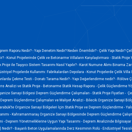
prem Raporu Nedir? -
Yapı Denetim Nedir? Neden Önemlidir? -
Çelik Yapı Nedir? Çel
r? -
Konut Projelerinde Çelik ve Betonarme Villaların Karşılaştırması -
Statik Proje 
k Proje ile Taşıyıcı Sistem Tasarımı Nasıl Yapılır? -
Karot Numune Alımı Binama Zara
düstriyel Projelerde Kullanımı: Fabrikalardan Depolara -
Konut Projelerde Çelik Villa
anlarda Çekme Testi -
Donatı Tarama Nedir? -
Yapı Değerlendirme nedir? -
Rölöve Ç
s Analizi ve Statik Proje -
Betonarme Statik Hesap Raporu -
Çelik Güçlendirme Yö
ganize Sanayi Bölgesi Deprem Güçlendirme Çalışmaları -
Statik Proje Fiyatları -
Çel
Deprem Güçlendirme Çalışmaları ve Maliyet Analizi -
Bilecik Organize Sanayi Böl
arabük’te Organize Sanayi Bölgeleri İçin Statik Proje ve Deprem Güçlendirme -
Yal
lanımı -
Kahramanmaraş Organize Sanayi Bölgesinde Deprem Güçlendirme Çalışm
mi -
Deprem Yönetmeliklerine Uygun Yapı Tasarımı -
Deprem Analizinde Bilgisayar 
 Nedir? -
Başarılı Beton Uygulamalarında Derz Kesiminin Rolü -
Endüstriyel Tesis