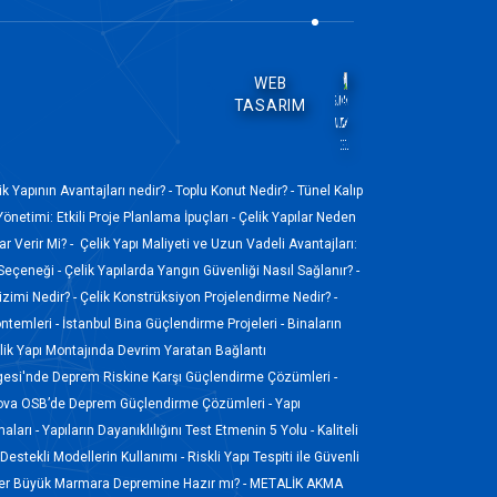
WEB
TASARIM
ik Yapının Avantajları nedir? -
Toplu Konut Nedir? -
Tünel Kalıp
Yönetimi: Etkili Proje Planlama İpuçları -
Çelik Yapılar Neden
r Verir Mi? -
Çelik Yapı Maliyeti ve Uzun Vadeli Avantajları:
 Seçeneği -
Çelik Yapılarda Yangın Güvenliği Nasıl Sağlanır? -
izimi Nedir? -
Çelik Konstrüksiyon Projelendirme Nedir? -
ntemleri -
İstanbul Bina Güçlendirme Projeleri -
Binaların
ik Yapı Montajında Devrim Yaratan Bağlantı
gesi'nde Deprem Riskine Karşı Güçlendirme Çözümleri -
ova OSB’de Deprem Güçlendirme Çözümleri -
Yapı
aları -
Yapıların Dayanıklılığını Test Etmenin 5 Yolu -
Kaliteli
Destekli Modellerin Kullanımı -
Riskli Yapı Tespiti ile Güvenli
ler Büyük Marmara Depremine Hazır mı? -
METALİK AKMA