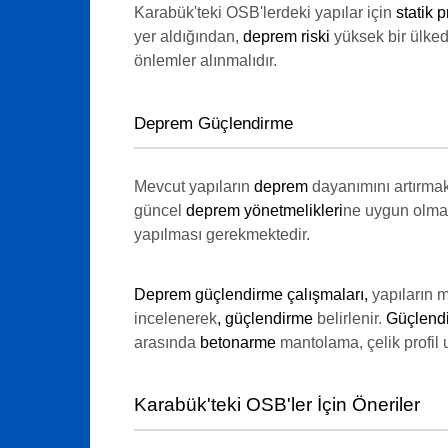
Karabük'teki OSB'lerdeki yapılar için
statik p
yer aldığından,
deprem riski
yüksek bir ülked
önlemler alınmalıdır.
Deprem Güçlendirme
Mevcut yapıların
deprem
dayanımını artırmak
güncel
deprem yönetmelikleri
ne uygun olmay
yapılması gerekmektedir.
Deprem güçlendirme çalışmaları,
yapıların 
incelenerek
, güçlendirme
belirlenir.
Güçlend
arasında
betonarme
mantolama, çelik profil
Karabük'teki OSB'ler İçin Öneriler