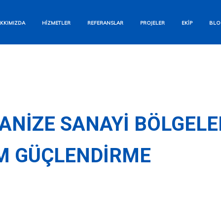
Bizi Arayın
KKIMIZDA
HIZMETLER
REFERANSLAR
PROJELER
EKIP
BLO
+90 554 284 12 93
WhatsApp
Hızlı Yanıt Garantisi
E-posta Gönderin
NIZE SANAYI BÖLGELER
info@aesyapi.com
M GÜÇLENDIRME
İletişim Formu
Size Hemen Dönüş Yapalım