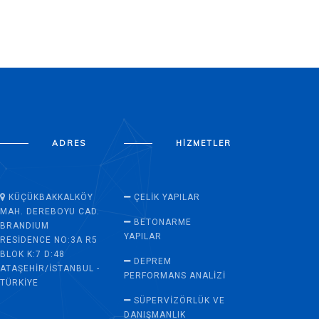
ADRES
HIZMETLER
KÜÇÜKBAKKALKÖY
ÇELIK YAPILAR
MAH. DEREBOYU CAD.
BETONARME
BRANDIUM
YAPILAR
RESIDENCE NO:3A R5
BLOK K:7 D:48
DEPREM
ATAŞEHIR/İSTANBUL -
PERFORMANS ANALIZI
TÜRKIYE
SÜPERVİZÖRLÜK VE
DANIŞMANLIK