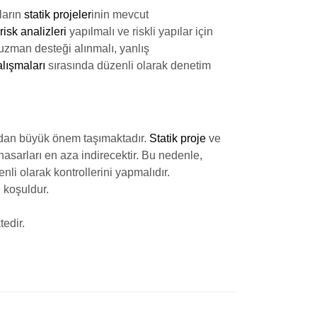
ların
statik projeler
inin mevcut
isk analizleri
yapılmalı ve riskli yapılar için
uzman desteği alınmalı, yanlış
lışmaları
sırasında düzenli olarak denetim
ından büyük önem taşımaktadır.
Statik proje
ve
asarları en aza indirecektir. Bu nedenle,
li olarak kontrollerini yapmalıdır.
l koşuldur.
tedir.