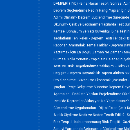
DAMPERİ (TYD) -
Bina Hasar Tespiti Sonrası Atı
Deprem Güçlendirme Nedir? Hangi Yapılar İçin Ge
Adımı Olmalı? -
Deprem Güçlendirme Sürecinde 
Okunur? -
Çelik ve Betonarme Yapılarda Test Süreç
Kentsel Dönüşüm ve Yapı Güvenliği: Bina Testi
Tadilatların Tehlikeleri -
Deprem Testi ile Riskli B
Raporları Arasındaki Temel Farklar -
Deprem Dayan
Yaptırmak İçin En Doğru Zaman Ne Zaman? Mevs
Bilimsel Yolla Yönetin -
Yapınızın Geleceğini Şek
Testi ve Risk Değerlendirme Yaklaşımı -
Teknik 
Değişir? -
Deprem Dayanıklılık Raporu Alırken Sık
Projelendirme: Güvenli ve Ekonomik Çözümler -
İpuçları -
Proje Geliştirme Sürecine Deprem Dayan
Aşamaları -
Endüstri Yapıları Projelendirme Sür
İzmir’de Depremler Sıklaşıyor: Ne Yapmalısınız? 
Güçlendirme Uygulamaları -
Dijital Ekran Çelik 
Alınlık Giydirme Nedir ve Neden Tercih Edilir? -
S
Risk Tespiti -
Kahramanmaraş Risk Tespiti -
Gazi
Sanayi Yapılarında Betonarme Güçlendirme Maliy