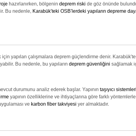
roje
hazırlanırken, bölgenin
deprem riski
de göz önünde bulunduru
ir. Bu nedenle,
Karabük'teki OSB'lerdeki yapıların depreme dayan
 için yapılan çalışmalara deprem güçlendirme denir. Karabük'te
abilir. Bu nedenle, bu yapıların
deprem güvenliğini
sağlamak i
mevcut durumunu analiz ederek başlar. Yapının
taşıyıcı sistemleri
irme
yapının özelliklerine ve ihtiyaçlarına göre farklı yöntemlerl
 uygulaması ve
karbon fiber takviyesi
yer almaktadır.