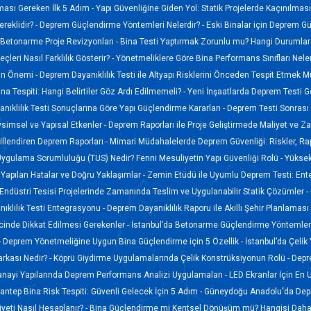
lması Gereken İlk 5 Adım -
Yapı Güvenliğine Giden Yol: Statik Projelerde Kaçınılmas
reklidir? -
Deprem Güçlendirme Yöntemleri Nelerdir? -
Eski Binalar için Deprem G
Betonarme Proje Revizyonları -
Bina Testi Yaptırmak Zorunlu mu? Hangi Durumlard
leri Nasıl Farklılık Gösterir? -
Yönetmeliklere Göre Bina Performans Sınıfları Neler
nin Önemi -
Deprem Dayanıklılık Testi ile Altyapı Risklerini Önceden Tespit Etmek
ina Tespiti: Hangi Belirtiler Göz Ardı Edilmemeli? -
Yeni İnşaatlarda Deprem Testi Ge
ıklılık Testi Sonuçlarına Göre Yapı Güçlendirme Kararları -
Deprem Testi Sonrası 
imsel ve Yapısal Etkenler -
Deprem Raporları ile Proje Geliştirmede Maliyet ve 
illendiren Deprem Raporları -
Mimari Müdahalelerde Deprem Güvenliği: Riskler, Ra
Uygulama Sorumluluğu (TUS) Nedir? Fenni Mesuliyetin Yapı Güvenliği Rolü -
Yüksek
 Yapılan Hatalar ve Doğru Yaklaşımlar -
Zemin Etüdü ile Uyumlu Deprem Testi: En
Endüstri Tesisi Projelerinde Zamanında Teslim ve Uygulanabilir Statik Çözümler -
ıklılık Testi Entegrasyonu -
Deprem Dayanıklılık Raporu ile Akıllı Şehir Planlama
ecinde Dikkat Edilmesi Gerekenler -
İstanbul’da Betonarme Güçlendirme Yöntemleri
-
Deprem Yönetmeliğine Uygun Bina Güçlendirme için 5 Özellik -
İstanbul’da Çelik
Karkası Nedir? -
Köprü Giydirme Uygulamalarında Çelik Konstrüksiyonun Rolü -
Depr
anayi Yapılarında Deprem Performans Analizi Uygulamaları -
LED Ekranlar İçin En 
antep Bina Risk Tespiti: Güvenli Gelecek İçin 5 Adım -
Güneydoğu Anadolu'da Depr
eti Nasıl Hesaplanır? -
Bina Güçlendirme mi Kentsel Dönüşüm mü? Hangisi Daha 