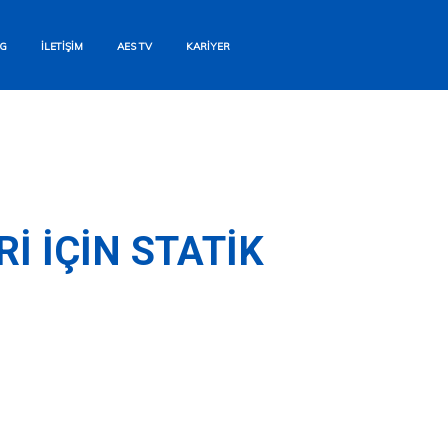
G
İLETIŞIM
AES TV
KARIYER
I İÇIN STATIK