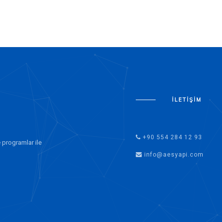
İLETIŞIM
+90 554 284 12 93
 programlar ile
info@aesyapi.com