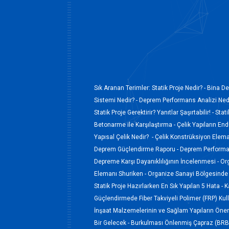
Sık Aranan Terimler:
Statik Proje Nedir? -
Bina De
Sistemi Nedir? -
Deprem Performans Analizi Nedi
Statik Proje Gerektirir? Yanıtlar Şaşırtabilir! -
Stati
Betonarme ile Karşılaştırma -
Çelik Yapıların En
Yapısal Çelik Nedir? -
Çelik Konstrüksiyon Elem
Deprem Güçlendirme Raporu -
Deprem Performan
Depreme Karşı Dayanıklılığının İncelenmesi -
Or
Elemanı Shuriken -
Organize Sanayi Bölgesinde 
Statik Proje Hazırlarken En Sık Yapılan 5 Hata -
K
Güçlendirmede Fiber Takviyeli Polimer (FRP) Kul
İnşaat Malzemelerinin ve Sağlam Yapıların Öne
Bir Gelecek -
Burkulması Önlenmiş Çapraz (BRB)