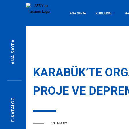
ANA SAYFA
KURUMSAL
HA
7/24 Destek Hattı
ANA SAYFA
Anında Mesaj Gönderin
Detaylı Bilgi İçin
KARABÜK’TE ORGA
PROJE VE DEPRE
Formu Doldurun
E-KATALOG
13 MART