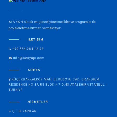
AES YAPI olarak en güncel yönetmelikler ve programlar ile
projelendirme hizmeti vermekteyiz.
İLETIŞIM
+90 554 284 12 93
info@aesyapi.com
ADRES
KÜÇÜKBAKKALKÖY MAH. DEREBOYU CAD. BRANDIUM
RESIDENCE NO:3A R5 BLOK K:7 D:48 ATAŞEHIR/İSTANBUL -
TÜRKIYE
HIZMETLER
ÇELIK YAPILAR