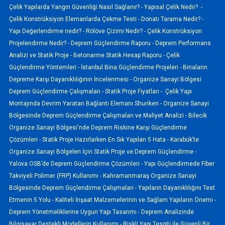
Çelik Yapılarda Yangın Güvenliği Nasıl Sağlanır? -
Yapısal Çelik Nedir? -
Çelik Konstrüksiyon Elemanlarda Çekme Testi -
Donatı Tarama Nedir? -
Yapı Değerlendirme nedir? -
Rölöve Çizimi Nedir? -
Çelik Konstrüksiyon
Projelendirme Nedir? -
Deprem Güçlendirme Raporu -
Deprem Performans
Analizi ve Statik Proje -
Betonarme Statik Hesap Raporu -
Çelik
Güçlendirme Yöntemleri -
İstanbul Bina Güçlendirme Projeleri -
Binaların
Depreme Karşı Dayanıklılığının İncelenmesi -
Organize Sanayi Bölgesi
Deprem Güçlendirme Çalışmaları -
Statik Proje Fiyatları -
Çelik Yapı
Montajında Devrim Yaratan Bağlantı Elemanı Shuriken -
Organize Sanayi
Bölgesinde Deprem Güçlendirme Çalışmaları ve Maliyet Analizi -
Bilecik
Organize Sanayi Bölgesi'nde Deprem Riskine Karşı Güçlendirme
Çözümleri -
Statik Proje Hazırlarken En Sık Yapılan 5 Hata -
Karabük’te
Organize Sanayi Bölgeleri İçin Statik Proje ve Deprem Güçlendirme -
Yalova OSB’de Deprem Güçlendirme Çözümleri -
Yapı Güçlendirmede Fiber
Takviyeli Polimer (FRP) Kullanımı -
Kahramanmaraş Organize Sanayi
Bölgesinde Deprem Güçlendirme Çalışmaları -
Yapıların Dayanıklılığını Test
Etmenin 5 Yolu -
Kaliteli İnşaat Malzemelerinin ve Sağlam Yapıların Önemi -
Deprem Yönetmeliklerine Uygun Yapı Tasarımı -
Deprem Analizinde
Bilgisayar Destekli Modellerin Kullanımı -
Riskli Yapı Tespiti ile Güvenli Bir