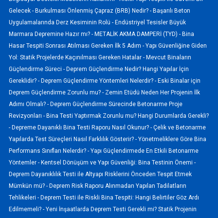
Gelecek -
Burkulması Önlenmiş Çapraz (BRB) Nedir? -
Başarılı Beton
Uygulamalarında Derz Kesiminin Rolü -
Endüstriyel Tesisler Büyük
Marmara Depremine Hazır mı? -
METALİK AKMA DAMPERİ (TYD) -
Bina
Hasar Tespiti Sonrası Atılması Gereken İlk 5 Adım -
Yapı Güvenliğine Giden
Yol: Statik Projelerde Kaçınılması Gereken Hatalar -
Mevcut Binaların
Güçlendirme Süreci -
Deprem Güçlendirme Nedir? Hangi Yapılar İçin
Gereklidir? -
Deprem Güçlendirme Yöntemleri Nelerdir? -
Eski Binalar için
Deprem Güçlendirme Zorunlu mu? -
Zemin Etüdü Neden Her Projenin İlk
Adımı Olmalı? -
Deprem Güçlendirme Sürecinde Betonarme Proje
Revizyonları -
Bina Testi Yaptırmak Zorunlu mu? Hangi Durumlarda Gerekli?
-
Depreme Dayanıklı Bina Testi Raporu Nasıl Okunur? -
Çelik ve Betonarme
Yapılarda Test Süreçleri Nasıl Farklılık Gösterir? -
Yönetmeliklere Göre Bina
Performans Sınıfları Nelerdir? -
Yapı Güçlendirmede En Etkili Betonarme
Yöntemler -
Kentsel Dönüşüm ve Yapı Güvenliği: Bina Testinin Önemi -
Deprem Dayanıklılık Testi ile Altyapı Risklerini Önceden Tespit Etmek
Mümkün mü? -
Deprem Risk Raporu Alınmadan Yapılan Tadilatların
Tehlikeleri -
Deprem Testi ile Riskli Bina Tespiti: Hangi Belirtiler Göz Ardı
Edilmemeli? -
Yeni İnşaatlarda Deprem Testi Gerekli mi? Statik Projenin