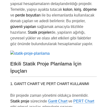
yapısal hesaplamaların detaylandırıldığı projedir.
Temelde, yapıyı ayakta tutacak
kolon
,
kiriş
,
döşeme
ve
perde boyutları
ile bu elemanlarda kullanılacak
donatı çapları ve adedi belirlenir. Bu projeler,
güvenli yapıları
sağlamak amacıyla titizlikle
hazırlanır.
Statik projeler
de, yapıların ağırlığı,
çevresel yükler ve olası afet etkileri gibi faktörler
göz önünde bulundurularak hesaplamalar yapılır.
Etkili Statik Proje Planlama İçin
İpuçları
1. GANTT CHART VE PERT CHART KULLANIMI
Bir projede zaman yönetimi oldukça önemlidir.
Statik proje
sürecinde
Gantt Chart
ve
PERT Chart
gibi görsel araçlar, görevlerin sırasını,