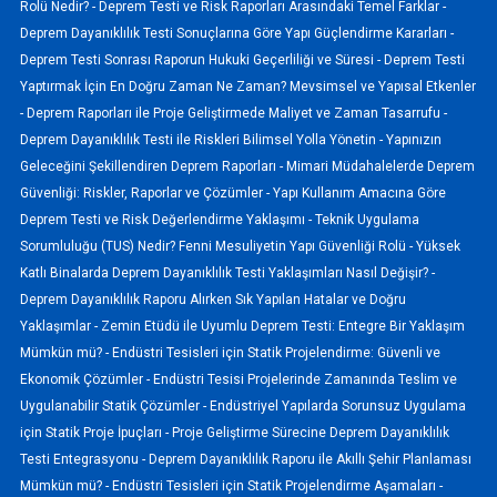
Rolü Nedir? -
Deprem Testi ve Risk Raporları Arasındaki Temel Farklar -
Deprem Dayanıklılık Testi Sonuçlarına Göre Yapı Güçlendirme Kararları -
Deprem Testi Sonrası Raporun Hukuki Geçerliliği ve Süresi -
Deprem Testi
Yaptırmak İçin En Doğru Zaman Ne Zaman? Mevsimsel ve Yapısal Etkenler
-
Deprem Raporları ile Proje Geliştirmede Maliyet ve Zaman Tasarrufu -
Deprem Dayanıklılık Testi ile Riskleri Bilimsel Yolla Yönetin -
Yapınızın
Geleceğini Şekillendiren Deprem Raporları -
Mimari Müdahalelerde Deprem
Güvenliği: Riskler, Raporlar ve Çözümler -
Yapı Kullanım Amacına Göre
Deprem Testi ve Risk Değerlendirme Yaklaşımı -
Teknik Uygulama
Sorumluluğu (TUS) Nedir? Fenni Mesuliyetin Yapı Güvenliği Rolü -
Yüksek
Katlı Binalarda Deprem Dayanıklılık Testi Yaklaşımları Nasıl Değişir? -
Deprem Dayanıklılık Raporu Alırken Sık Yapılan Hatalar ve Doğru
Yaklaşımlar -
Zemin Etüdü ile Uyumlu Deprem Testi: Entegre Bir Yaklaşım
Mümkün mü? -
Endüstri Tesisleri için Statik Projelendirme: Güvenli ve
Ekonomik Çözümler -
Endüstri Tesisi Projelerinde Zamanında Teslim ve
Uygulanabilir Statik Çözümler -
Endüstriyel Yapılarda Sorunsuz Uygulama
için Statik Proje İpuçları -
Proje Geliştirme Sürecine Deprem Dayanıklılık
Testi Entegrasyonu -
Deprem Dayanıklılık Raporu ile Akıllı Şehir Planlaması
Mümkün mü? -
Endüstri Tesisleri için Statik Projelendirme Aşamaları -