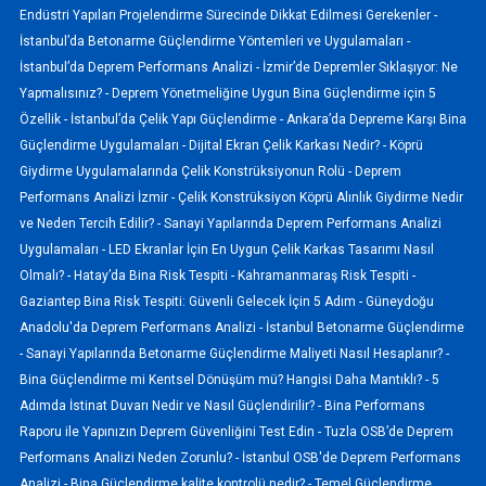
Endüstri Yapıları Projelendirme Sürecinde Dikkat Edilmesi Gerekenler -
İstanbul’da Betonarme Güçlendirme Yöntemleri ve Uygulamaları -
İstanbul’da Deprem Performans Analizi -
İzmir’de Depremler Sıklaşıyor: Ne
Yapmalısınız? -
Deprem Yönetmeliğine Uygun Bina Güçlendirme için 5
Özellik -
İstanbul’da Çelik Yapı Güçlendirme -
Ankara’da Depreme Karşı Bina
Güçlendirme Uygulamaları -
Dijital Ekran Çelik Karkası Nedir? -
Köprü
Giydirme Uygulamalarında Çelik Konstrüksiyonun Rolü -
Deprem
Performans Analizi İzmir -
Çelik Konstrüksiyon Köprü Alınlık Giydirme Nedir
ve Neden Tercih Edilir? -
Sanayi Yapılarında Deprem Performans Analizi
Uygulamaları -
LED Ekranlar İçin En Uygun Çelik Karkas Tasarımı Nasıl
Olmalı? -
Hatay’da Bina Risk Tespiti -
Kahramanmaraş Risk Tespiti -
Gaziantep Bina Risk Tespiti: Güvenli Gelecek İçin 5 Adım -
Güneydoğu
Anadolu'da Deprem Performans Analizi -
İstanbul Betonarme Güçlendirme
-
Sanayi Yapılarında Betonarme Güçlendirme Maliyeti Nasıl Hesaplanır? -
Bina Güçlendirme mi Kentsel Dönüşüm mü? Hangisi Daha Mantıklı? -
5
Adımda İstinat Duvarı Nedir ve Nasıl Güçlendirilir? -
Bina Performans
Raporu ile Yapınızın Deprem Güvenliğini Test Edin -
Tuzla OSB’de Deprem
Performans Analizi Neden Zorunlu? -
İstanbul OSB'de Deprem Performans
Analizi -
Bina Güçlendirme kalite kontrolü nedir? -
Temel Güçlendirme