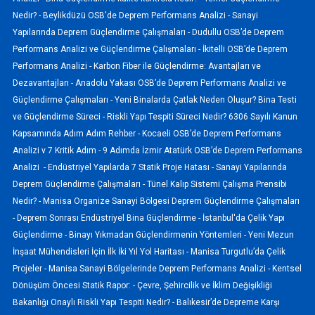
Nedir? -
Beylikdüzü OSB'de Deprem Performans Analizi -
Sanayi
Yapılarında Deprem Güçlendirme Çalışmaları -
Dudullu OSB’de Deprem
Performans Analizi ve Güçlendirme Çalışmaları -
İkitelli OSB’de Deprem
Performans Analizi -
Karbon Fiber ile Güçlendirme: Avantajları ve
Dezavantajları -
Anadolu Yakası OSB’de Deprem Performans Analizi ve
Güçlendirme Çalışmaları -
Yeni Binalarda Çatlak Neden Oluşur? Bina Testi
ve Güçlendirme Süreci -
Riskli Yapı Tespiti Süreci Nedir? 6306 Sayılı Kanun
Kapsamında Adım Adım Rehber -
Kocaeli OSB’de Deprem Performans
Analizi v 7 Kritik Adım -
9 Adımda İzmir Atatürk OSB’de Deprem Performans
Analizi -
Endüstriyel Yapılarda 7 Statik Proje Hatası -
Sanayi Yapılarında
Deprem Güçlendirme Çalışmaları -
Tünel Kalıp Sistemi Çalışma Prensibi
Nedir? -
Manisa Organize Sanayi Bölgesi Deprem Güçlendirme Çalışmaları
-
Deprem Sonrası Endüstriyel Bina Güçlendirme -
İstanbul'da Çelik Yapı
Güçlendirme -
Binayı Yıkmadan Güçlendirmenin Yöntemleri -
Yeni Mezun
İnşaat Mühendisleri İçin İlk İki Yıl Yol Haritası -
Manisa Turgutlu’da Çelik
Projeler -
Manisa Sanayi Bölgelerinde Deprem Performans Analizi -
Kentsel
Dönüşüm Öncesi Statik Rapor: -
Çevre, Şehircilik ve İklim Değişikliği
Bakanlığı Onaylı Riskli Yapı Tespiti Nedir? -
Balıkesir’de Depreme Karşı