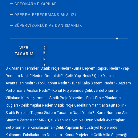
BETONARME YAPILAR
DEPREM PERFORMANS ANALIZI
SÜPERVİZÖRLÜK VE DANIŞMANLIK
WEB
TASARIM
Sık Aranan Terimler:
Statik Proje Nedir? -
Bina Deprem Raporu Nedir? -
Yapı
Denetim Nedir? Neden Önemlidir? -
Çelik Yapı Nedir? Çelik Yapının
Avantajları nedir? -
Toplu Konut Nedir? -
Tünel Kalıp Sistemi Nedir? -
Deprem
Performans Analizi Nedir? -
Konut Projelerinde Çelik ve Betonarme
Villaların Karşılaştırması -
Statik Proje Yönetimi: Etkili Proje Planlama
İpuçları -
Çelik Yapılar Neden Statik Proje Gerektirir? Yanıtlar Şaşırtabilir! -
Statik Proje ile Taşıyıcı Sistem Tasarımı Nasıl Yapılır? -
Karot Numune Alımı
Binama Zarar Verir Mi? -
Çelik Yapı Maliyeti ve Uzun Vadeli Avantajları:
Betonarme ile Karşılaştırma -
Çelik Yapıların Endüstriyel Projelerde
Kullanımı: Fabrikalardan Depolara -
Konut Projelerde Çelik Villa Seçeneği -