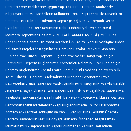
Deprem Yönetmeliklerine Uygun Yapı Tasarımı -
Deprem Analizinde
Bilgisayar Destekli Modellerin Kullanımı -
Riskli Yapı Tespiti ile Güvenli Bir
Gelecek -
Burkulması Önlenmiş Çapraz (BRB) Nedir? -
Başarılı Beton
Uygulamalarında Derz Kesiminin Rolü -
Endüstriyel Tesisler Büyük
Marmara Depremine Hazır mı? -
METALİK AKMA DAMPERİ (TYD) -
Bina
Hasar Tespiti Sonrası Atılması Gereken İlk 5 Adım -
Yapı Güvenliğine Giden
Yol: Statik Projelerde Kaçınılması Gereken Hatalar -
Mevcut Binaların
Güçlendirme Süreci -
Deprem Güçlendirme Nedir? Hangi Yapılar İçin
Gereklidir? -
Deprem Güçlendirme Yöntemleri Nelerdir? -
Eski Binalar için
Deprem Güçlendirme Zorunlu mu? -
Zemin Etüdü Neden Her Projenin İlk
Adımı Olmalı? -
Deprem Güçlendirme Sürecinde Betonarme Proje
Revizyonları -
Bina Testi Yaptırmak Zorunlu mu? Hangi Durumlarda Gerekli?
-
Depreme Dayanıklı Bina Testi Raporu Nasıl Okunur? -
Çelik ve Betonarme
Yapılarda Test Süreçleri Nasıl Farklılık Gösterir? -
Yönetmeliklere Göre Bina
Performans Sınıfları Nelerdir? -
Yapı Güçlendirmede En Etkili Betonarme
Yöntemler -
Kentsel Dönüşüm ve Yapı Güvenliği: Bina Testinin Önemi -
Deprem Dayanıklılık Testi ile Altyapı Risklerini Önceden Tespit Etmek
Mümkün mü? -
Deprem Risk Raporu Alınmadan Yapılan Tadilatların