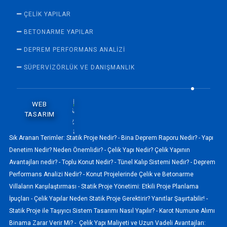
ÇELIK YAPILAR
BETONARME YAPILAR
DEPREM PERFORMANS ANALIZI
SÜPERVİZÖRLÜK VE DANIŞMANLIK
WEB
TASARIM
Sık Aranan Terimler:
Statik Proje Nedir? -
Bina Deprem Raporu Nedir? -
Yapı
Denetim Nedir? Neden Önemlidir? -
Çelik Yapı Nedir? Çelik Yapının
Avantajları nedir? -
Toplu Konut Nedir? -
Tünel Kalıp Sistemi Nedir? -
Deprem
Performans Analizi Nedir? -
Konut Projelerinde Çelik ve Betonarme
Villaların Karşılaştırması -
Statik Proje Yönetimi: Etkili Proje Planlama
İpuçları -
Çelik Yapılar Neden Statik Proje Gerektirir? Yanıtlar Şaşırtabilir! -
Statik Proje ile Taşıyıcı Sistem Tasarımı Nasıl Yapılır? -
Karot Numune Alımı
Binama Zarar Verir Mi? -
Çelik Yapı Maliyeti ve Uzun Vadeli Avantajları: