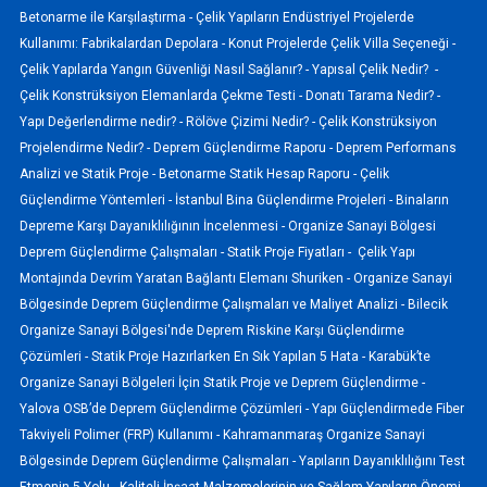
Betonarme ile Karşılaştırma -
Çelik Yapıların Endüstriyel Projelerde
Kullanımı: Fabrikalardan Depolara -
Konut Projelerde Çelik Villa Seçeneği -
Çelik Yapılarda Yangın Güvenliği Nasıl Sağlanır? -
Yapısal Çelik Nedir? -
Çelik Konstrüksiyon Elemanlarda Çekme Testi -
Donatı Tarama Nedir? -
Yapı Değerlendirme nedir? -
Rölöve Çizimi Nedir? -
Çelik Konstrüksiyon
Projelendirme Nedir? -
Deprem Güçlendirme Raporu -
Deprem Performans
Analizi ve Statik Proje -
Betonarme Statik Hesap Raporu -
Çelik
Güçlendirme Yöntemleri -
İstanbul Bina Güçlendirme Projeleri -
Binaların
Depreme Karşı Dayanıklılığının İncelenmesi -
Organize Sanayi Bölgesi
Deprem Güçlendirme Çalışmaları -
Statik Proje Fiyatları -
Çelik Yapı
Montajında Devrim Yaratan Bağlantı Elemanı Shuriken -
Organize Sanayi
Bölgesinde Deprem Güçlendirme Çalışmaları ve Maliyet Analizi -
Bilecik
Organize Sanayi Bölgesi'nde Deprem Riskine Karşı Güçlendirme
Çözümleri -
Statik Proje Hazırlarken En Sık Yapılan 5 Hata -
Karabük’te
Organize Sanayi Bölgeleri İçin Statik Proje ve Deprem Güçlendirme -
Yalova OSB’de Deprem Güçlendirme Çözümleri -
Yapı Güçlendirmede Fiber
Takviyeli Polimer (FRP) Kullanımı -
Kahramanmaraş Organize Sanayi
Bölgesinde Deprem Güçlendirme Çalışmaları -
Yapıların Dayanıklılığını Test
Etmenin 5 Yolu -
Kaliteli İnşaat Malzemelerinin ve Sağlam Yapıların Önemi -