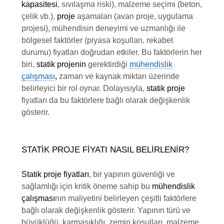
kapasitesi
, sıvılaşma riski), malzeme seçimi (beton,
çelik vb.),
proje
aşamaları (avan proje, uygulama
projesi), mühendisin deneyimi ve uzmanlığı ile
bölgesel faktörler (piyasa koşulları, rekabet
durumu) fiyatları doğrudan etkiler. Bu faktörlerin her
biri,
statik projenin
gerektirdiği
mühendislik
çalışması
,
zaman ve kaynak miktarı üzerinde
belirleyici bir rol oynar. Dolayısıyla,
statik proje
fiyatları da bu faktörlere bağlı olarak değişkenlik
gösterir.
STATIK PROJE FIYATI NASIL BELIRLENIR?
Statik proje fiyatları
, bir yapının güvenliği ve
sağlamlığı için kritik öneme sahip bu
mühendislik
çalışması
nın maliyetini belirleyen çeşitli faktörlere
bağlı olarak değişkenlik gösterir. Yapının türü ve
büyüklüğü, karmaşıklığı, zemin koşulları, malzeme