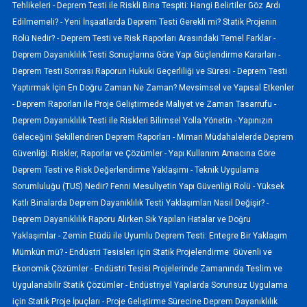
Tehlikeleri -
Deprem Testi ile Riskli Bina Tespiti: Hangi Belirtiler Göz Ardı
Edilmemeli? -
Yeni İnşaatlarda Deprem Testi Gerekli mi? Statik Projenin
Rolü Nedir? -
Deprem Testi ve Risk Raporları Arasındaki Temel Farklar -
Deprem Dayanıklılık Testi Sonuçlarına Göre Yapı Güçlendirme Kararları -
Deprem Testi Sonrası Raporun Hukuki Geçerliliği ve Süresi -
Deprem Testi
Yaptırmak İçin En Doğru Zaman Ne Zaman? Mevsimsel ve Yapısal Etkenler
-
Deprem Raporları ile Proje Geliştirmede Maliyet ve Zaman Tasarrufu -
Deprem Dayanıklılık Testi ile Riskleri Bilimsel Yolla Yönetin -
Yapınızın
Geleceğini Şekillendiren Deprem Raporları -
Mimari Müdahalelerde Deprem
Güvenliği: Riskler, Raporlar ve Çözümler -
Yapı Kullanım Amacına Göre
Deprem Testi ve Risk Değerlendirme Yaklaşımı -
Teknik Uygulama
Sorumluluğu (TUS) Nedir? Fenni Mesuliyetin Yapı Güvenliği Rolü -
Yüksek
Katlı Binalarda Deprem Dayanıklılık Testi Yaklaşımları Nasıl Değişir? -
Deprem Dayanıklılık Raporu Alırken Sık Yapılan Hatalar ve Doğru
Yaklaşımlar -
Zemin Etüdü ile Uyumlu Deprem Testi: Entegre Bir Yaklaşım
Mümkün mü? -
Endüstri Tesisleri için Statik Projelendirme: Güvenli ve
Ekonomik Çözümler -
Endüstri Tesisi Projelerinde Zamanında Teslim ve
Uygulanabilir Statik Çözümler -
Endüstriyel Yapılarda Sorunsuz Uygulama
için Statik Proje İpuçları -
Proje Geliştirme Sürecine Deprem Dayanıklılık