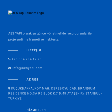
AES YAPI olarak en güncel yönetmelikler ve programlar ile
projelendirme hizmeti vermekteyiz.
İLETIŞIM
+90 554 284 12 93
info@aesyapi.com
ADRES
KÜÇÜKBAKKALKÖY MAH. DEREBOYU CAD. BRANDIUM
RESIDENCE NO:3A R5 BLOK K:7 D:48 ATAŞEHIR/İSTANBUL -
TÜRKIYE
HIZMETLER