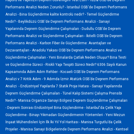
Performans Analizi Neden Zorunlu? -
İstanbul OSB'de Deprem Performans
Analizi -
Bina Güçlendirme kalite kontrolü nedir? -
Temel Güçlendirme
Nedir? -
Beylikdüzü OSB'de Deprem Performans Analizi -
Sanayi
Yapılarında Deprem Güçlendirme Çalışmaları -
Dudullu OSB’de Deprem
Performans Analizi ve Güçlendirme Çalışmaları -
İkitelli OSB’de Deprem
Performans Analizi -
Karbon Fiber ile Güçlendirme: Avantajları ve
Dezavantajları -
Anadolu Yakası OSB’de Deprem Performans Analizi ve
Güçlendirme Çalışmaları -
Yeni Binalarda Çatlak Neden Oluşur? Bina Testi
ve Güçlendirme Süreci -
Riskli Yapı Tespiti Süreci Nedir? 6306 Sayılı Kanun
Kapsamında Adım Adım Rehber -
Kocaeli OSB’de Deprem Performans
Analizi v 7 Kritik Adım -
9 Adımda İzmir Atatürk OSB’de Deprem Performans
Analizi -
Endüstriyel Yapılarda 7 Statik Proje Hatası -
Sanayi Yapılarında
Deprem Güçlendirme Çalışmaları -
Tünel Kalıp Sistemi Çalışma Prensibi
Nedir? -
Manisa Organize Sanayi Bölgesi Deprem Güçlendirme Çalışmaları
-
Deprem Sonrası Endüstriyel Bina Güçlendirme -
İstanbul'da Çelik Yapı
Güçlendirme -
Binayı Yıkmadan Güçlendirmenin Yöntemleri -
Yeni Mezun
İnşaat Mühendisleri İçin İlk İki Yıl Yol Haritası -
Manisa Turgutlu’da Çelik
Projeler -
Manisa Sanayi Bölgelerinde Deprem Performans Analizi -
Kentsel