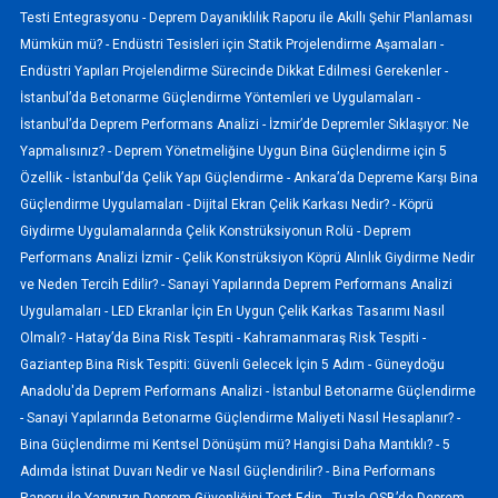
Testi Entegrasyonu -
Deprem Dayanıklılık Raporu ile Akıllı Şehir Planlaması
Mümkün mü? -
Endüstri Tesisleri için Statik Projelendirme Aşamaları -
Endüstri Yapıları Projelendirme Sürecinde Dikkat Edilmesi Gerekenler -
İstanbul’da Betonarme Güçlendirme Yöntemleri ve Uygulamaları -
İstanbul’da Deprem Performans Analizi -
İzmir’de Depremler Sıklaşıyor: Ne
Yapmalısınız? -
Deprem Yönetmeliğine Uygun Bina Güçlendirme için 5
Özellik -
İstanbul’da Çelik Yapı Güçlendirme -
Ankara’da Depreme Karşı Bina
Güçlendirme Uygulamaları -
Dijital Ekran Çelik Karkası Nedir? -
Köprü
Giydirme Uygulamalarında Çelik Konstrüksiyonun Rolü -
Deprem
Performans Analizi İzmir -
Çelik Konstrüksiyon Köprü Alınlık Giydirme Nedir
ve Neden Tercih Edilir? -
Sanayi Yapılarında Deprem Performans Analizi
Uygulamaları -
LED Ekranlar İçin En Uygun Çelik Karkas Tasarımı Nasıl
Olmalı? -
Hatay’da Bina Risk Tespiti -
Kahramanmaraş Risk Tespiti -
Gaziantep Bina Risk Tespiti: Güvenli Gelecek İçin 5 Adım -
Güneydoğu
Anadolu'da Deprem Performans Analizi -
İstanbul Betonarme Güçlendirme
-
Sanayi Yapılarında Betonarme Güçlendirme Maliyeti Nasıl Hesaplanır? -
Bina Güçlendirme mi Kentsel Dönüşüm mü? Hangisi Daha Mantıklı? -
5
Adımda İstinat Duvarı Nedir ve Nasıl Güçlendirilir? -
Bina Performans
Raporu ile Yapınızın Deprem Güvenliğini Test Edin -
Tuzla OSB’de Deprem