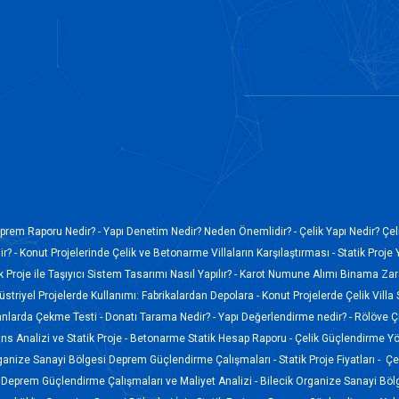
prem Raporu Nedir? -
Yapı Denetim Nedir? Neden Önemlidir? -
Çelik Yapı Nedir? Çel
r? -
Konut Projelerinde Çelik ve Betonarme Villaların Karşılaştırması -
Statik Proje 
k Proje ile Taşıyıcı Sistem Tasarımı Nasıl Yapılır? -
Karot Numune Alımı Binama Zara
düstriyel Projelerde Kullanımı: Fabrikalardan Depolara -
Konut Projelerde Çelik Villa
anlarda Çekme Testi -
Donatı Tarama Nedir? -
Yapı Değerlendirme nedir? -
Rölöve Ç
s Analizi ve Statik Proje -
Betonarme Statik Hesap Raporu -
Çelik Güçlendirme Yö
ganize Sanayi Bölgesi Deprem Güçlendirme Çalışmaları -
Statik Proje Fiyatları -
Çel
Deprem Güçlendirme Çalışmaları ve Maliyet Analizi -
Bilecik Organize Sanayi Böl