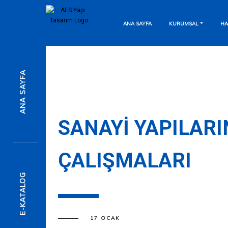
ANA SAYFA
KURUMSAL
HA
7/24 Destek Hattı
ANA SAYFA
Anında Mesaj Gönderin
Detaylı Bilgi İçin
SANAYI YAPILAR
ÇALIŞMALARI
Formu Doldurun
E-KATALOG
17 OCAK