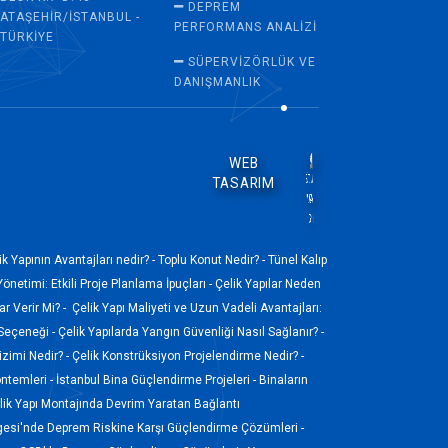
DEPREM
ATAŞEHIR/İSTANBUL -
PERFORMANS ANALIZI
TÜRKIYE
SÜPERVİZÖRLÜK VE
DANIŞMANLIK
WEB
TASARIM
ik Yapının Avantajları nedir? -
Toplu Konut Nedir? -
Tünel Kalıp
Yönetimi: Etkili Proje Planlama İpuçları -
Çelik Yapılar Neden
r Verir Mi? -
Çelik Yapı Maliyeti ve Uzun Vadeli Avantajları:
 Seçeneği -
Çelik Yapılarda Yangın Güvenliği Nasıl Sağlanır? -
izimi Nedir? -
Çelik Konstrüksiyon Projelendirme Nedir? -
ntemleri -
İstanbul Bina Güçlendirme Projeleri -
Binaların
ik Yapı Montajında Devrim Yaratan Bağlantı
gesi'nde Deprem Riskine Karşı Güçlendirme Çözümleri -