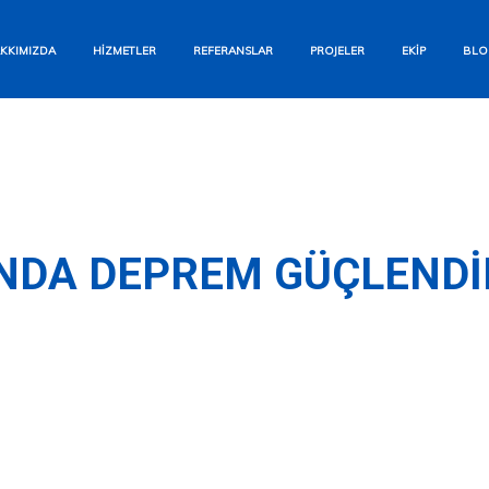
Bizi Arayın
KKIMIZDA
HIZMETLER
REFERANSLAR
PROJELER
EKIP
BLO
+90 554 284 12 93
WhatsApp
Hızlı Yanıt Garantisi
E-posta Gönderin
INDA DEPREM GÜÇLEND
info@aesyapi.com
İletişim Formu
Size Hemen Dönüş Yapalım