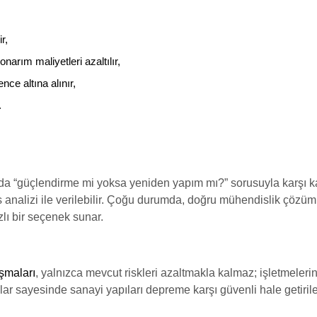
r,
rım maliyetleri azaltılır,
ce altına alınır,
.
nda “güçlendirme mi yoksa yeniden yapım mı?” sorusuyla karşı k
analizi ile verilebilir. Çoğu durumda, doğru mühendislik çözüml
ı bir seçenek sunar.
şmaları
, yalnızca mevcut riskleri azaltmakla kalmaz; işletmeleri
r sayesinde sanayi yapıları depreme karşı güvenli hale getirileb