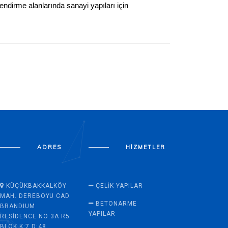
lendirme
alanlarında sanayi yapıları için
ADRES
HIZMETLER
KÜÇÜKBAKKALKÖY
ÇELIK YAPILAR
MAH. DEREBOYU CAD.
BETONARME
BRANDIUM
YAPILAR
RESIDENCE NO:3A R5
BLOK K:7 D:48