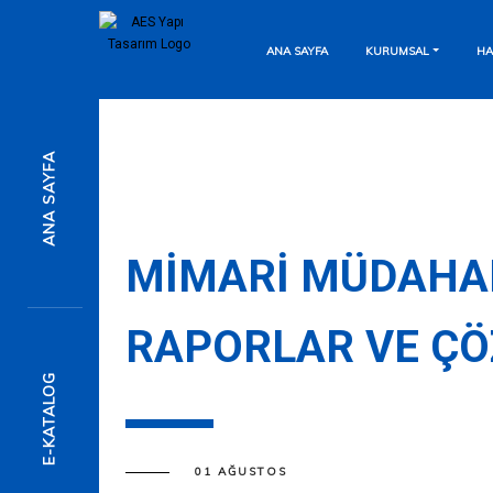
ANA SAYFA
KURUMSAL
HA
7/24 Destek Hattı
ANA SAYFA
Anında Mesaj Gönderin
Detaylı Bilgi İçin
MIMARI MÜDAHAL
RAPORLAR VE Ç
Formu Doldurun
E-KATALOG
01 AĞUSTOS