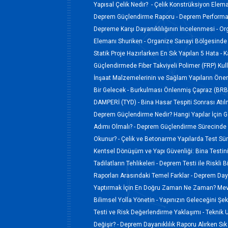
Yapısal Çelik Nedir? -
Çelik Konstrüksiyon Elem
Deprem Güçlendirme Raporu -
Deprem Performan
Depreme Karşı Dayanıklılığının İncelenmesi -
Or
Elemanı Shuriken -
Organize Sanayi Bölgesinde 
Statik Proje Hazırlarken En Sık Yapılan 5 Hata -
K
Güçlendirmede Fiber Takviyeli Polimer (FRP) Kul
İnşaat Malzemelerinin ve Sağlam Yapıların Öne
Bir Gelecek -
Burkulması Önlenmiş Çapraz (BRB)
DAMPERİ (TYD) -
Bina Hasar Tespiti Sonrası Atı
Deprem Güçlendirme Nedir? Hangi Yapılar İçin Ge
Adımı Olmalı? -
Deprem Güçlendirme Sürecinde 
Okunur? -
Çelik ve Betonarme Yapılarda Test Süreç
Kentsel Dönüşüm ve Yapı Güvenliği: Bina Testi
Tadilatların Tehlikeleri -
Deprem Testi ile Riskli B
Raporları Arasındaki Temel Farklar -
Deprem Dayan
Yaptırmak İçin En Doğru Zaman Ne Zaman? Mevs
Bilimsel Yolla Yönetin -
Yapınızın Geleceğini Şek
Testi ve Risk Değerlendirme Yaklaşımı -
Teknik 
Değişir? -
Deprem Dayanıklılık Raporu Alırken Sık