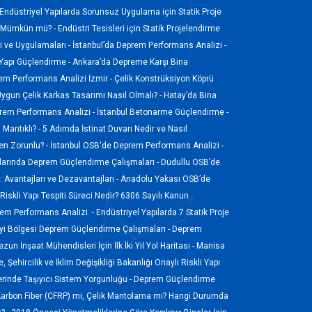
Endüstriyel Yapılarda Sorunsuz Uygulama için Statik Proje
sı Mümkün mü? -
Endüstri Tesisleri için Statik Projelendirme
 ve Uygulamaları -
İstanbul’da Deprem Performans Analizi -
 Yapı Güçlendirme -
Ankara’da Depreme Karşı Bina
em Performans Analizi İzmir -
Çelik Konstrüksiyon Köprü
Uygun Çelik Karkas Tasarımı Nasıl Olmalı? -
Hatay’da Bina
em Performans Analizi -
İstanbul Betonarme Güçlendirme -
Mantıklı? -
5 Adımda İstinat Duvarı Nedir ve Nasıl
en Zorunlu? -
İstanbul OSB'de Deprem Performans Analizi -
larında Deprem Güçlendirme Çalışmaları -
Dudullu OSB’de
: Avantajları ve Dezavantajları -
Anadolu Yakası OSB’de
-
Riskli Yapı Tespiti Süreci Nedir? 6306 Sayılı Kanun
rem Performans Analizi -
Endüstriyel Yapılarda 7 Statik Proje
i Bölgesi Deprem Güçlendirme Çalışmaları -
Deprem
zun İnşaat Mühendisleri İçin İlk İki Yıl Yol Haritası -
Manisa
, Şehircilik ve İklim Değişikliği Bakanlığı Onaylı Riskli Yapı
erinde Taşıyıcı Sistem Yorgunluğu -
Deprem Güçlendirme
Karbon Fiber (CFRP) mi, Çelik Mantolama mı? Hangi Durumda