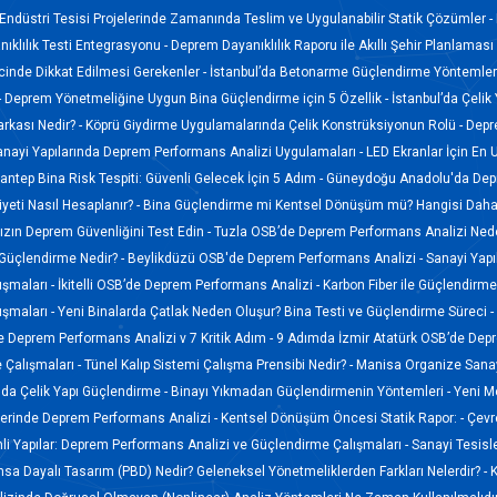
Endüstri Tesisi Projelerinde Zamanında Teslim ve Uygulanabilir Statik Çözümler -
ıklılık Testi Entegrasyonu -
Deprem Dayanıklılık Raporu ile Akıllı Şehir Planlama
ecinde Dikkat Edilmesi Gerekenler -
İstanbul’da Betonarme Güçlendirme Yöntemleri
-
Deprem Yönetmeliğine Uygun Bina Güçlendirme için 5 Özellik -
İstanbul’da Çelik
Karkası Nedir? -
Köprü Giydirme Uygulamalarında Çelik Konstrüksiyonun Rolü -
Depr
anayi Yapılarında Deprem Performans Analizi Uygulamaları -
LED Ekranlar İçin En 
antep Bina Risk Tespiti: Güvenli Gelecek İçin 5 Adım -
Güneydoğu Anadolu'da Depr
eti Nasıl Hesaplanır? -
Bina Güçlendirme mi Kentsel Dönüşüm mü? Hangisi Daha 
ızın Deprem Güvenliğini Test Edin -
Tuzla OSB’de Deprem Performans Analizi Ned
Güçlendirme Nedir? -
Beylikdüzü OSB'de Deprem Performans Analizi -
Sanayi Yapı
şmaları -
İkitelli OSB’de Deprem Performans Analizi -
Karbon Fiber ile Güçlendirme
şmaları -
Yeni Binalarda Çatlak Neden Oluşur? Bina Testi ve Güçlendirme Süreci 
 Deprem Performans Analizi v 7 Kritik Adım -
9 Adımda İzmir Atatürk OSB’de Dep
 Çalışmaları -
Tünel Kalıp Sistemi Çalışma Prensibi Nedir? -
Manisa Organize Sanay
'da Çelik Yapı Güçlendirme -
Binayı Yıkmadan Güçlendirmenin Yöntemleri -
Yeni Me
erinde Deprem Performans Analizi -
Kentsel Dönüşüm Öncesi Statik Rapor: -
Çevre
li Yapılar: Deprem Performans Analizi ve Güçlendirme Çalışmaları -
Sanayi Tesisl
sa Dayalı Tasarım (PBD) Nedir? Geleneksel Yönetmeliklerden Farkları Nelerdir? -