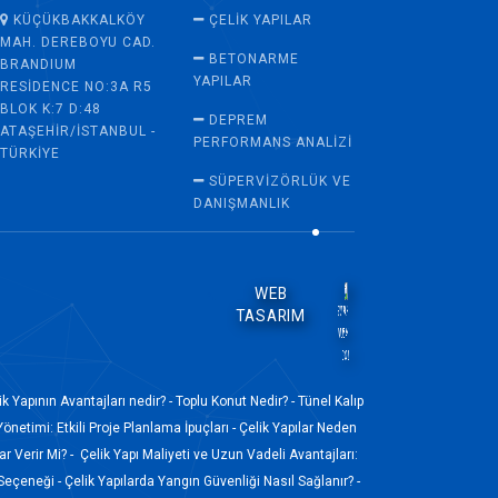
KÜÇÜKBAKKALKÖY
ÇELIK YAPILAR
MAH. DEREBOYU CAD.
BETONARME
BRANDIUM
YAPILAR
RESIDENCE NO:3A R5
BLOK K:7 D:48
DEPREM
ATAŞEHIR/İSTANBUL -
PERFORMANS ANALIZI
TÜRKIYE
SÜPERVİZÖRLÜK VE
DANIŞMANLIK
WEB
TASARIM
ik Yapının Avantajları nedir? -
Toplu Konut Nedir? -
Tünel Kalıp
Yönetimi: Etkili Proje Planlama İpuçları -
Çelik Yapılar Neden
r Verir Mi? -
Çelik Yapı Maliyeti ve Uzun Vadeli Avantajları:
 Seçeneği -
Çelik Yapılarda Yangın Güvenliği Nasıl Sağlanır? -