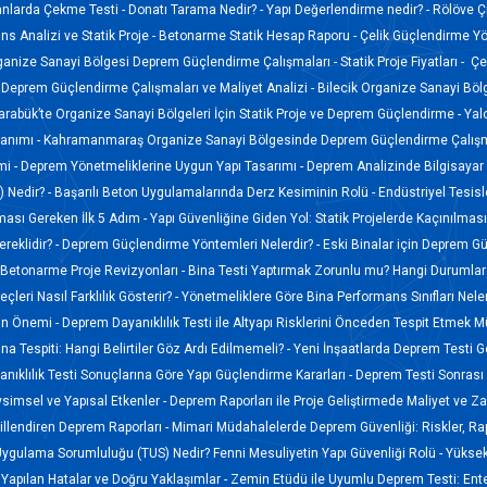
anlarda Çekme Testi -
Donatı Tarama Nedir? -
Yapı Değerlendirme nedir? -
Rölöve Ç
s Analizi ve Statik Proje -
Betonarme Statik Hesap Raporu -
Çelik Güçlendirme Yö
ganize Sanayi Bölgesi Deprem Güçlendirme Çalışmaları -
Statik Proje Fiyatları -
Çel
Deprem Güçlendirme Çalışmaları ve Maliyet Analizi -
Bilecik Organize Sanayi Böl
arabük’te Organize Sanayi Bölgeleri İçin Statik Proje ve Deprem Güçlendirme -
Yal
lanımı -
Kahramanmaraş Organize Sanayi Bölgesinde Deprem Güçlendirme Çalışm
mi -
Deprem Yönetmeliklerine Uygun Yapı Tasarımı -
Deprem Analizinde Bilgisayar 
 Nedir? -
Başarılı Beton Uygulamalarında Derz Kesiminin Rolü -
Endüstriyel Tesis
lması Gereken İlk 5 Adım -
Yapı Güvenliğine Giden Yol: Statik Projelerde Kaçınılmas
reklidir? -
Deprem Güçlendirme Yöntemleri Nelerdir? -
Eski Binalar için Deprem G
Betonarme Proje Revizyonları -
Bina Testi Yaptırmak Zorunlu mu? Hangi Durumlard
leri Nasıl Farklılık Gösterir? -
Yönetmeliklere Göre Bina Performans Sınıfları Neler
nin Önemi -
Deprem Dayanıklılık Testi ile Altyapı Risklerini Önceden Tespit Etmek
ina Tespiti: Hangi Belirtiler Göz Ardı Edilmemeli? -
Yeni İnşaatlarda Deprem Testi Ge
ıklılık Testi Sonuçlarına Göre Yapı Güçlendirme Kararları -
Deprem Testi Sonrası 
imsel ve Yapısal Etkenler -
Deprem Raporları ile Proje Geliştirmede Maliyet ve 
illendiren Deprem Raporları -
Mimari Müdahalelerde Deprem Güvenliği: Riskler, Ra
Uygulama Sorumluluğu (TUS) Nedir? Fenni Mesuliyetin Yapı Güvenliği Rolü -
Yüksek
 Yapılan Hatalar ve Doğru Yaklaşımlar -
Zemin Etüdü ile Uyumlu Deprem Testi: En