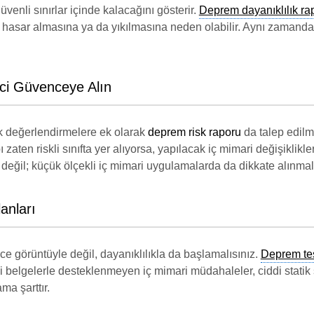
enli sınırlar içinde kalacağını gösterir.
Deprem dayanıklılık ra
hasar almasına ya da yıkılmasına neden olabilir. Aynı zamanda
ci Güvenceye Alın
k değerlendirmelere ek olarak
deprem risk raporu
da talep edilme
 zaten riskli sınıfta yer alıyorsa, yapılacak iç mimari değişiklikl
r değil; küçük ölçekli iç mimari uygulamalarda da dikkate alınmalı
anları
ce görüntüyle değil, dayanıklılıkla da başlamalısınız.
Deprem tes
i belgelerle desteklenmeyen iç mimari müdahaleler, ciddi statik 
ma şarttır.