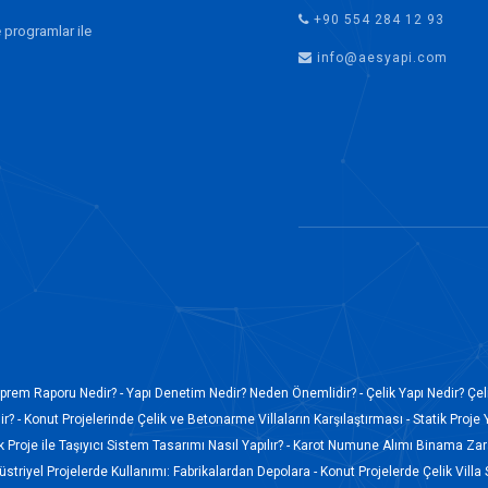
+90 554 284 12 93
 programlar ile
info@aesyapi.com
prem Raporu Nedir? -
Yapı Denetim Nedir? Neden Önemlidir? -
Çelik Yapı Nedir? Çel
r? -
Konut Projelerinde Çelik ve Betonarme Villaların Karşılaştırması -
Statik Proje 
k Proje ile Taşıyıcı Sistem Tasarımı Nasıl Yapılır? -
Karot Numune Alımı Binama Zara
düstriyel Projelerde Kullanımı: Fabrikalardan Depolara -
Konut Projelerde Çelik Villa