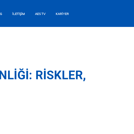
G
İLETIŞIM
AES TV
KARIYER
IĞI: RISKLER,