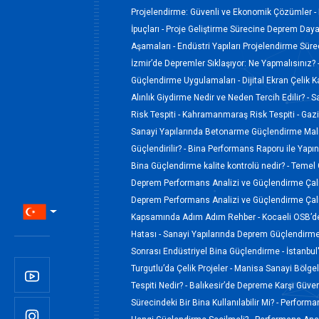
Projelendirme: Güvenli ve Ekonomik Çözümler -
İpuçları -
Proje Geliştirme Sürecine Deprem Dayan
Aşamaları -
Endüstri Yapıları Projelendirme Sür
İzmir’de Depremler Sıklaşıyor: Ne Yapmalısınız? 
Güçlendirme Uygulamaları -
Dijital Ekran Çelik 
Alınlık Giydirme Nedir ve Neden Tercih Edilir? -
S
Risk Tespiti -
Kahramanmaraş Risk Tespiti -
Gazi
Sanayi Yapılarında Betonarme Güçlendirme Maliy
Güçlendirilir? -
Bina Performans Raporu ile Yapın
Bina Güçlendirme kalite kontrolü nedir? -
Temel 
Deprem Performans Analizi ve Güçlendirme Çalı
Deprem Performans Analizi ve Güçlendirme Çalı
Kapsamında Adım Adım Rehber -
Kocaeli OSB’de
Hatası -
Sanayi Yapılarında Deprem Güçlendirme
Sonrası Endüstriyel Bina Güçlendirme -
İstanbul
Turgutlu’da Çelik Projeler -
Manisa Sanayi Bölgel
Tespiti Nedir? -
Balıkesir’de Depreme Karşı Güven
Sürecindeki Bir Bina Kullanılabilir Mi? -
Performan