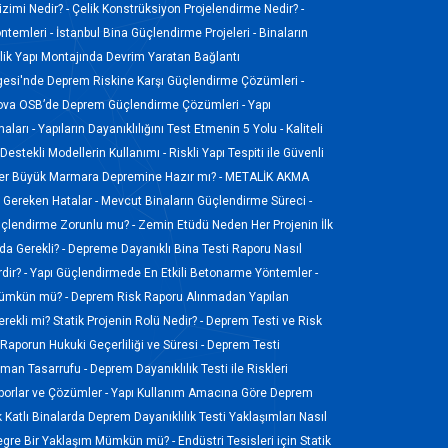
izimi Nedir? -
Çelik Konstrüksiyon Projelendirme Nedir? -
ntemleri -
İstanbul Bina Güçlendirme Projeleri -
Binaların
ik Yapı Montajında Devrim Yaratan Bağlantı
gesi'nde Deprem Riskine Karşı Güçlendirme Çözümleri -
ova OSB’de Deprem Güçlendirme Çözümleri -
Yapı
aları -
Yapıların Dayanıklılığını Test Etmenin 5 Yolu -
Kaliteli
Destekli Modellerin Kullanımı -
Riskli Yapı Tespiti ile Güvenli
ler Büyük Marmara Depremine Hazır mı? -
METALİK AKMA
ı Gereken Hatalar -
Mevcut Binaların Güçlendirme Süreci -
üçlendirme Zorunlu mu? -
Zemin Etüdü Neden Her Projenin İlk
a Gerekli? -
Depreme Dayanıklı Bina Testi Raporu Nasıl
dir? -
Yapı Güçlendirmede En Etkili Betonarme Yöntemler -
 Mümkün mü? -
Deprem Risk Raporu Alınmadan Yapılan
rekli mi? Statik Projenin Rolü Nedir? -
Deprem Testi ve Risk
Raporun Hukuki Geçerliliği ve Süresi -
Deprem Testi
Zaman Tasarrufu -
Deprem Dayanıklılık Testi ile Riskleri
porlar ve Çözümler -
Yapı Kullanım Amacına Göre Deprem
 Katlı Binalarda Deprem Dayanıklılık Testi Yaklaşımları Nasıl
tegre Bir Yaklaşım Mümkün mü? -
Endüstri Tesisleri için Statik