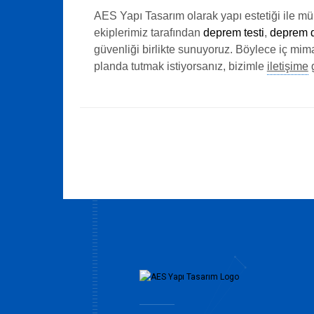
AES Yapı Tasarım olarak yapı estetiği ile mü
ekiplerimiz tarafından
deprem testi
,
deprem da
güvenliği birlikte sunuyoruz. Böylece iç mi
planda tutmak istiyorsanız, bizimle
iletişime
g