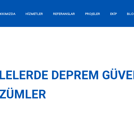
Bizi Arayın
KKIMIZDA
HIZMETLER
REFERANSLAR
PROJELER
EKIP
BLO
+90 554 284 12 93
WhatsApp
Hızlı Yanıt Garantisi
E-posta Gönderin
ELERDE DEPREM GÜVENL
info@aesyapi.com
ÖZÜMLER
İletişim Formu
Size Hemen Dönüş Yapalım