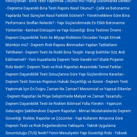
Revizyonları -
Bina Testi Yaptırmak Zorunlu mu? Hangi Durumlarda Gerekli?
-
Depreme Dayanıklı Bina Testi Raporu Nasıl Okunur? -
Çelik ve Betonarme
Yapılarda Test Süreçleri Nasıl Farklılık Gösterir? -
Yönetmeliklere Göre Bina
Performans Sınıfları Nelerdir? -
Yapı Güçlendirmede En Etkili Betonarme
Yöntemler -
Kentsel Dönüşüm ve Yapı Güvenliği: Bina Testinin Önemi -
Deprem Dayanıklılık Testi ile Altyapı Risklerini Önceden Tespit Etmek
Mümkün mü? -
Deprem Risk Raporu Alınmadan Yapılan Tadilatların
Tehlikeleri -
Deprem Testi ile Riskli Bina Tespiti: Hangi Belirtiler Göz Ardı
Edilmemeli? -
Yeni İnşaatlarda Deprem Testi Gerekli mi? Statik Projenin
Rolü Nedir? -
Deprem Testi ve Risk Raporları Arasındaki Temel Farklar -
Deprem Dayanıklılık Testi Sonuçlarına Göre Yapı Güçlendirme Kararları -
Deprem Testi Sonrası Raporun Hukuki Geçerliliği ve Süresi -
Deprem Testi
Yaptırmak İçin En Doğru Zaman Ne Zaman? Mevsimsel ve Yapısal Etkenler
-
Deprem Raporları ile Proje Geliştirmede Maliyet ve Zaman Tasarrufu -
Deprem Dayanıklılık Testi ile Riskleri Bilimsel Yolla Yönetin -
Yapınızın
Geleceğini Şekillendiren Deprem Raporları -
Mimari Müdahalelerde Deprem
Güvenliği: Riskler, Raporlar ve Çözümler -
Yapı Kullanım Amacına Göre
Deprem Testi ve Risk Değerlendirme Yaklaşımı -
Teknik Uygulama
Sorumluluğu (TUS) Nedir? Fenni Mesuliyetin Yapı Güvenliği Rolü -
Yüksek