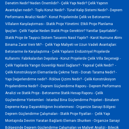
Denetim Nedir? Neden Önemlidir? -
Çelik Yapı Nedir? Çelik Yapının
Avantajları nedir? -
Toplu Konut Nedir? -
Tünel Kalıp Sistemi Nedir? -
Deprem
Performans Analizi Nedir? -
Konut Projelerinde Çelik ve Betonarme
Villaların Karşılaştırması -
Statik Proje Yönetimi: Etkili Proje Planlama
İpuçları -
Çelik Yapılar Neden Statik Proje Gerektirir? Yanıtlar Şaşırtabilir! -
Statik Proje ile Taşıyıcı Sistem Tasarımı Nasıl Yapılır? -
Karot Numune Alımı
Binama Zarar Verir Mi? -
Çelik Yapı Maliyeti ve Uzun Vadeli Avantajları:
Betonarme ile Karşılaştırma -
Çelik Yapıların Endüstriyel Projelerde
Kullanımı: Fabrikalardan Depolara -
Konut Projelerde Çelik Villa Seçeneği -
Çelik Yapılarda Yangın Güvenliği Nasıl Sağlanır? -
Yapısal Çelik Nedir? -
Çelik Konstrüksiyon Elemanlarda Çekme Testi -
Donatı Tarama Nedir? -
Yapı Değerlendirme nedir? -
Rölöve Çizimi Nedir? -
Çelik Konstrüksiyon
Projelendirme Nedir? -
Deprem Güçlendirme Raporu -
Deprem Performans
Analizi ve Statik Proje -
Betonarme Statik Hesap Raporu -
Çelik
Güçlendirme Yöntemleri -
İstanbul Bina Güçlendirme Projeleri -
Binaların
Depreme Karşı Dayanıklılığının İncelenmesi -
Organize Sanayi Bölgesi
Deprem Güçlendirme Çalışmaları -
Statik Proje Fiyatları -
Çelik Yapı
Montajında Devrim Yaratan Bağlantı Elemanı Shuriken -
Organize Sanayi
Bölgesinde Deprem Güçlendirme Çalışmaları ve Maliyet Analizi -
Bilecik