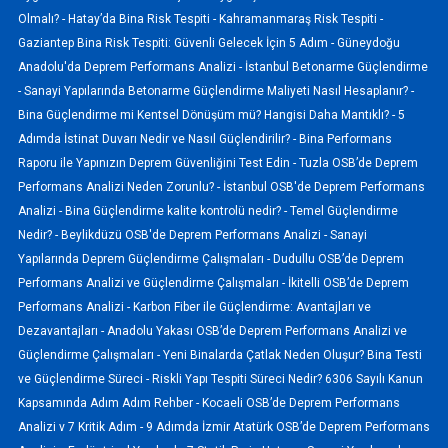
Olmalı? -
Hatay’da Bina Risk Tespiti -
Kahramanmaraş Risk Tespiti -
Gaziantep Bina Risk Tespiti: Güvenli Gelecek İçin 5 Adım -
Güneydoğu
Anadolu'da Deprem Performans Analizi -
İstanbul Betonarme Güçlendirme
-
Sanayi Yapılarında Betonarme Güçlendirme Maliyeti Nasıl Hesaplanır? -
Bina Güçlendirme mi Kentsel Dönüşüm mü? Hangisi Daha Mantıklı? -
5
Adımda İstinat Duvarı Nedir ve Nasıl Güçlendirilir? -
Bina Performans
Raporu ile Yapınızın Deprem Güvenliğini Test Edin -
Tuzla OSB’de Deprem
Performans Analizi Neden Zorunlu? -
İstanbul OSB'de Deprem Performans
Analizi -
Bina Güçlendirme kalite kontrolü nedir? -
Temel Güçlendirme
Nedir? -
Beylikdüzü OSB'de Deprem Performans Analizi -
Sanayi
Yapılarında Deprem Güçlendirme Çalışmaları -
Dudullu OSB’de Deprem
Performans Analizi ve Güçlendirme Çalışmaları -
İkitelli OSB’de Deprem
Performans Analizi -
Karbon Fiber ile Güçlendirme: Avantajları ve
Dezavantajları -
Anadolu Yakası OSB’de Deprem Performans Analizi ve
Güçlendirme Çalışmaları -
Yeni Binalarda Çatlak Neden Oluşur? Bina Testi
ve Güçlendirme Süreci -
Riskli Yapı Tespiti Süreci Nedir? 6306 Sayılı Kanun
Kapsamında Adım Adım Rehber -
Kocaeli OSB’de Deprem Performans
Analizi v 7 Kritik Adım -
9 Adımda İzmir Atatürk OSB’de Deprem Performans