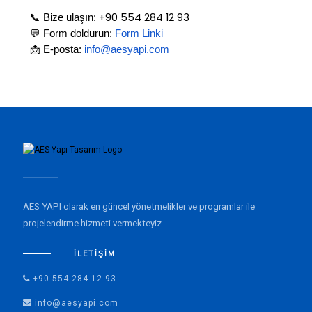
+90 554 284 12 93
📞
Bize ulaşın:
💬
Form doldurun:
Form Linki
📩
E-posta:
info@aesyapi.com
AES YAPI olarak en güncel yönetmelikler ve programlar ile
projelendirme hizmeti vermekteyiz.
İLETIŞIM
+90 554 284 12 93
info@aesyapi.com