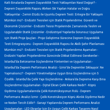
Katlı Binalarda Deprem Dayanıklılık Testi Yaklaşımları Nasıl Değişir? -
Deprem Dayanıklılık Raporu Alırken Sık Yapılan Hatalar ve Doğru
Yaklaşımlar -
Zemin Etüdü ile Uyumlu Deprem Testi: Entegre Bir Yaklaşım
Mümkün mü? -
Endüstri Tesisleri için Statik Projelendirme: Güvenli ve
Ekonomik Çözümler -
Endüstri Tesisi Projelerinde Zamanında Teslim ve
Uygulanabilir Statik Çözümler -
Endüstriyel Yapılarda Sorunsuz Uygulama
için Statik Proje İpuçları -
Proje Geliştirme Sürecine Deprem Dayanıklılık
Testi Entegrasyonu -
Deprem Dayanıklılık Raporu ile Akıllı Şehir Planlaması
Mümkün mü? -
Endüstri Tesisleri için Statik Projelendirme Aşamaları -
Endüstri Yapıları Projelendirme Sürecinde Dikkat Edilmesi Gerekenler -
İstanbul’da Betonarme Güçlendirme Yöntemleri ve Uygulamaları -
İstanbul’da Deprem Performans Analizi -
İzmir’de Depremler Sıklaşıyor: Ne
Yapmalısınız? -
Deprem Yönetmeliğine Uygun Bina Güçlendirme için 5
Özellik -
İstanbul’da Çelik Yapı Güçlendirme -
Ankara’da Depreme Karşı Bina
Güçlendirme Uygulamaları -
Dijital Ekran Çelik Karkası Nedir? -
Köprü
Giydirme Uygulamalarında Çelik Konstrüksiyonun Rolü -
Deprem
Performans Analizi İzmir -
Çelik Konstrüksiyon Köprü Alınlık Giydirme Nedir
ve Neden Tercih Edilir? -
Sanayi Yapılarında Deprem Performans Analizi
Uygulamaları -
LED Ekranlar İçin En Uygun Çelik Karkas Tasarımı Nasıl