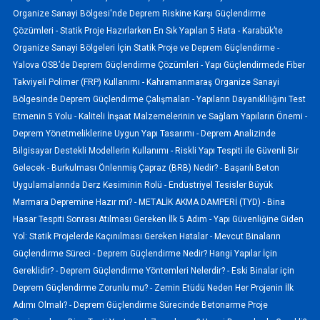
Organize Sanayi Bölgesi'nde Deprem Riskine Karşı Güçlendirme
Çözümleri -
Statik Proje Hazırlarken En Sık Yapılan 5 Hata -
Karabük’te
Organize Sanayi Bölgeleri İçin Statik Proje ve Deprem Güçlendirme -
Yalova OSB’de Deprem Güçlendirme Çözümleri -
Yapı Güçlendirmede Fiber
Takviyeli Polimer (FRP) Kullanımı -
Kahramanmaraş Organize Sanayi
Bölgesinde Deprem Güçlendirme Çalışmaları -
Yapıların Dayanıklılığını Test
Etmenin 5 Yolu -
Kaliteli İnşaat Malzemelerinin ve Sağlam Yapıların Önemi -
Deprem Yönetmeliklerine Uygun Yapı Tasarımı -
Deprem Analizinde
Bilgisayar Destekli Modellerin Kullanımı -
Riskli Yapı Tespiti ile Güvenli Bir
Gelecek -
Burkulması Önlenmiş Çapraz (BRB) Nedir? -
Başarılı Beton
Uygulamalarında Derz Kesiminin Rolü -
Endüstriyel Tesisler Büyük
Marmara Depremine Hazır mı? -
METALİK AKMA DAMPERİ (TYD) -
Bina
Hasar Tespiti Sonrası Atılması Gereken İlk 5 Adım -
Yapı Güvenliğine Giden
Yol: Statik Projelerde Kaçınılması Gereken Hatalar -
Mevcut Binaların
Güçlendirme Süreci -
Deprem Güçlendirme Nedir? Hangi Yapılar İçin
Gereklidir? -
Deprem Güçlendirme Yöntemleri Nelerdir? -
Eski Binalar için
Deprem Güçlendirme Zorunlu mu? -
Zemin Etüdü Neden Her Projenin İlk
Adımı Olmalı? -
Deprem Güçlendirme Sürecinde Betonarme Proje