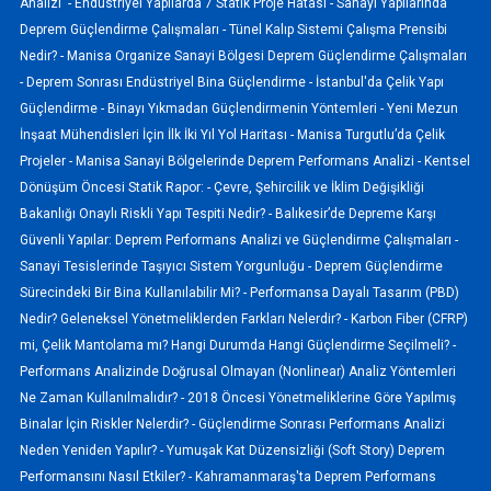
Analizi -
Endüstriyel Yapılarda 7 Statik Proje Hatası -
Sanayi Yapılarında
Deprem Güçlendirme Çalışmaları -
Tünel Kalıp Sistemi Çalışma Prensibi
Nedir? -
Manisa Organize Sanayi Bölgesi Deprem Güçlendirme Çalışmaları
-
Deprem Sonrası Endüstriyel Bina Güçlendirme -
İstanbul'da Çelik Yapı
Güçlendirme -
Binayı Yıkmadan Güçlendirmenin Yöntemleri -
Yeni Mezun
İnşaat Mühendisleri İçin İlk İki Yıl Yol Haritası -
Manisa Turgutlu’da Çelik
Projeler -
Manisa Sanayi Bölgelerinde Deprem Performans Analizi -
Kentsel
Dönüşüm Öncesi Statik Rapor: -
Çevre, Şehircilik ve İklim Değişikliği
Bakanlığı Onaylı Riskli Yapı Tespiti Nedir? -
Balıkesir’de Depreme Karşı
Güvenli Yapılar: Deprem Performans Analizi ve Güçlendirme Çalışmaları -
Sanayi Tesislerinde Taşıyıcı Sistem Yorgunluğu -
Deprem Güçlendirme
Sürecindeki Bir Bina Kullanılabilir Mi? -
Performansa Dayalı Tasarım (PBD)
Nedir? Geleneksel Yönetmeliklerden Farkları Nelerdir? -
Karbon Fiber (CFRP)
mi, Çelik Mantolama mı? Hangi Durumda Hangi Güçlendirme Seçilmeli? -
Performans Analizinde Doğrusal Olmayan (Nonlinear) Analiz Yöntemleri
Ne Zaman Kullanılmalıdır? -
2018 Öncesi Yönetmeliklerine Göre Yapılmış
Binalar İçin Riskler Nelerdir? -
Güçlendirme Sonrası Performans Analizi
Neden Yeniden Yapılır? -
Yumuşak Kat Düzensizliği (Soft Story) Deprem
Performansını Nasıl Etkiler? -
Kahramanmaraş'ta Deprem Performans