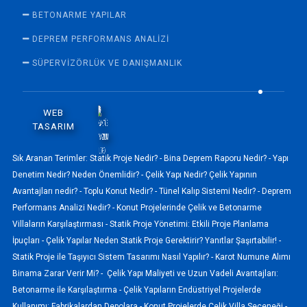
BETONARME YAPILAR
DEPREM PERFORMANS ANALIZI
SÜPERVİZÖRLÜK VE DANIŞMANLIK
WEB
TASARIM
Sık Aranan Terimler:
Statik Proje Nedir? -
Bina Deprem Raporu Nedir? -
Yapı
Denetim Nedir? Neden Önemlidir? -
Çelik Yapı Nedir? Çelik Yapının
Avantajları nedir? -
Toplu Konut Nedir? -
Tünel Kalıp Sistemi Nedir? -
Deprem
Performans Analizi Nedir? -
Konut Projelerinde Çelik ve Betonarme
Villaların Karşılaştırması -
Statik Proje Yönetimi: Etkili Proje Planlama
İpuçları -
Çelik Yapılar Neden Statik Proje Gerektirir? Yanıtlar Şaşırtabilir! -
Statik Proje ile Taşıyıcı Sistem Tasarımı Nasıl Yapılır? -
Karot Numune Alımı
Binama Zarar Verir Mi? -
Çelik Yapı Maliyeti ve Uzun Vadeli Avantajları:
Betonarme ile Karşılaştırma -
Çelik Yapıların Endüstriyel Projelerde
Kullanımı: Fabrikalardan Depolara -
Konut Projelerde Çelik Villa Seçeneği -