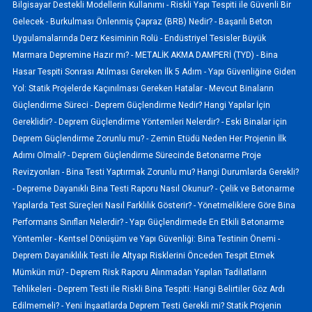
Bilgisayar Destekli Modellerin Kullanımı -
Riskli Yapı Tespiti ile Güvenli Bir
Gelecek -
Burkulması Önlenmiş Çapraz (BRB) Nedir? -
Başarılı Beton
Uygulamalarında Derz Kesiminin Rolü -
Endüstriyel Tesisler Büyük
Marmara Depremine Hazır mı? -
METALİK AKMA DAMPERİ (TYD) -
Bina
Hasar Tespiti Sonrası Atılması Gereken İlk 5 Adım -
Yapı Güvenliğine Giden
Yol: Statik Projelerde Kaçınılması Gereken Hatalar -
Mevcut Binaların
Güçlendirme Süreci -
Deprem Güçlendirme Nedir? Hangi Yapılar İçin
Gereklidir? -
Deprem Güçlendirme Yöntemleri Nelerdir? -
Eski Binalar için
Deprem Güçlendirme Zorunlu mu? -
Zemin Etüdü Neden Her Projenin İlk
Adımı Olmalı? -
Deprem Güçlendirme Sürecinde Betonarme Proje
Revizyonları -
Bina Testi Yaptırmak Zorunlu mu? Hangi Durumlarda Gerekli?
-
Depreme Dayanıklı Bina Testi Raporu Nasıl Okunur? -
Çelik ve Betonarme
Yapılarda Test Süreçleri Nasıl Farklılık Gösterir? -
Yönetmeliklere Göre Bina
Performans Sınıfları Nelerdir? -
Yapı Güçlendirmede En Etkili Betonarme
Yöntemler -
Kentsel Dönüşüm ve Yapı Güvenliği: Bina Testinin Önemi -
Deprem Dayanıklılık Testi ile Altyapı Risklerini Önceden Tespit Etmek
Mümkün mü? -
Deprem Risk Raporu Alınmadan Yapılan Tadilatların
Tehlikeleri -
Deprem Testi ile Riskli Bina Tespiti: Hangi Belirtiler Göz Ardı
Edilmemeli? -
Yeni İnşaatlarda Deprem Testi Gerekli mi? Statik Projenin