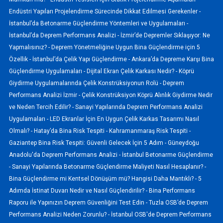
Endüstri Yapıları Projelendirme Sürecinde Dikkat Edilmesi Gerekenler -
İstanbul’da Betonarme Güçlendirme Yöntemleri ve Uygulamaları -
İstanbul’da Deprem Performans Analizi -
İzmir’de Depremler Sıklaşıyor: Ne
Yapmalısınız? -
Deprem Yönetmeliğine Uygun Bina Güçlendirme için 5
Özellik -
İstanbul’da Çelik Yapı Güçlendirme -
Ankara’da Depreme Karşı Bina
Güçlendirme Uygulamaları -
Dijital Ekran Çelik Karkası Nedir? -
Köprü
Giydirme Uygulamalarında Çelik Konstrüksiyonun Rolü -
Deprem
Performans Analizi İzmir -
Çelik Konstrüksiyon Köprü Alınlık Giydirme Nedir
ve Neden Tercih Edilir? -
Sanayi Yapılarında Deprem Performans Analizi
Uygulamaları -
LED Ekranlar İçin En Uygun Çelik Karkas Tasarımı Nasıl
Olmalı? -
Hatay’da Bina Risk Tespiti -
Kahramanmaraş Risk Tespiti -
Gaziantep Bina Risk Tespiti: Güvenli Gelecek İçin 5 Adım -
Güneydoğu
Anadolu'da Deprem Performans Analizi -
İstanbul Betonarme Güçlendirme
-
Sanayi Yapılarında Betonarme Güçlendirme Maliyeti Nasıl Hesaplanır? -
Bina Güçlendirme mi Kentsel Dönüşüm mü? Hangisi Daha Mantıklı? -
5
Adımda İstinat Duvarı Nedir ve Nasıl Güçlendirilir? -
Bina Performans
Raporu ile Yapınızın Deprem Güvenliğini Test Edin -
Tuzla OSB’de Deprem
Performans Analizi Neden Zorunlu? -
İstanbul OSB'de Deprem Performans