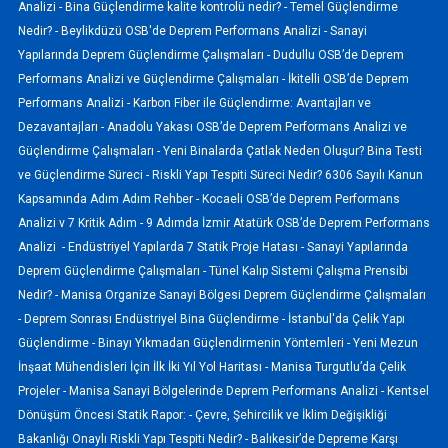
Analizi -
Bina Güçlendirme kalite kontrolü nedir? -
Temel Güçlendirme
Nedir? -
Beylikdüzü OSB'de Deprem Performans Analizi -
Sanayi
Yapılarında Deprem Güçlendirme Çalışmaları -
Dudullu OSB’de Deprem
Performans Analizi ve Güçlendirme Çalışmaları -
İkitelli OSB’de Deprem
Performans Analizi -
Karbon Fiber ile Güçlendirme: Avantajları ve
Dezavantajları -
Anadolu Yakası OSB’de Deprem Performans Analizi ve
Güçlendirme Çalışmaları -
Yeni Binalarda Çatlak Neden Oluşur? Bina Testi
ve Güçlendirme Süreci -
Riskli Yapı Tespiti Süreci Nedir? 6306 Sayılı Kanun
Kapsamında Adım Adım Rehber -
Kocaeli OSB’de Deprem Performans
Analizi v 7 Kritik Adım -
9 Adımda İzmir Atatürk OSB’de Deprem Performans
Analizi -
Endüstriyel Yapılarda 7 Statik Proje Hatası -
Sanayi Yapılarında
Deprem Güçlendirme Çalışmaları -
Tünel Kalıp Sistemi Çalışma Prensibi
Nedir? -
Manisa Organize Sanayi Bölgesi Deprem Güçlendirme Çalışmaları
-
Deprem Sonrası Endüstriyel Bina Güçlendirme -
İstanbul'da Çelik Yapı
Güçlendirme -
Binayı Yıkmadan Güçlendirmenin Yöntemleri -
Yeni Mezun
İnşaat Mühendisleri İçin İlk İki Yıl Yol Haritası -
Manisa Turgutlu’da Çelik
Projeler -
Manisa Sanayi Bölgelerinde Deprem Performans Analizi -
Kentsel
Dönüşüm Öncesi Statik Rapor: -
Çevre, Şehircilik ve İklim Değişikliği
Bakanlığı Onaylı Riskli Yapı Tespiti Nedir? -
Balıkesir’de Depreme Karşı