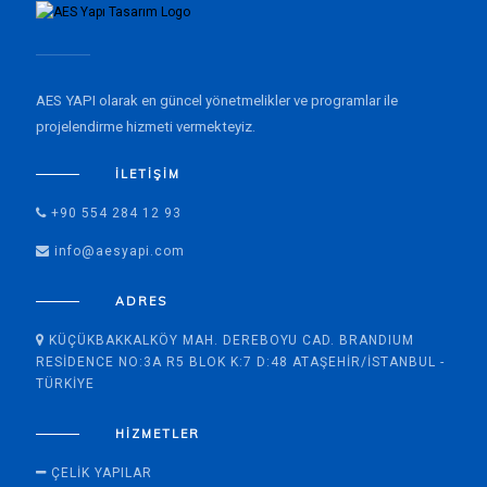
AES YAPI olarak en güncel yönetmelikler ve programlar ile
projelendirme hizmeti vermekteyiz.
İLETIŞIM
+90 554 284 12 93
info@aesyapi.com
ADRES
KÜÇÜKBAKKALKÖY MAH. DEREBOYU CAD. BRANDIUM
RESIDENCE NO:3A R5 BLOK K:7 D:48 ATAŞEHIR/İSTANBUL -
TÜRKIYE
HIZMETLER
ÇELIK YAPILAR