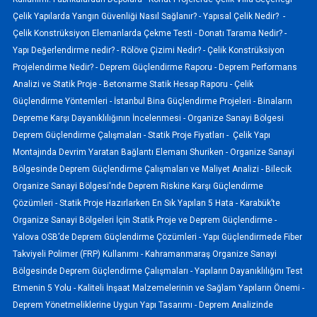
Çelik Yapılarda Yangın Güvenliği Nasıl Sağlanır? -
Yapısal Çelik Nedir? -
Çelik Konstrüksiyon Elemanlarda Çekme Testi -
Donatı Tarama Nedir? -
Yapı Değerlendirme nedir? -
Rölöve Çizimi Nedir? -
Çelik Konstrüksiyon
Projelendirme Nedir? -
Deprem Güçlendirme Raporu -
Deprem Performans
Analizi ve Statik Proje -
Betonarme Statik Hesap Raporu -
Çelik
Güçlendirme Yöntemleri -
İstanbul Bina Güçlendirme Projeleri -
Binaların
Depreme Karşı Dayanıklılığının İncelenmesi -
Organize Sanayi Bölgesi
Deprem Güçlendirme Çalışmaları -
Statik Proje Fiyatları -
Çelik Yapı
Montajında Devrim Yaratan Bağlantı Elemanı Shuriken -
Organize Sanayi
Bölgesinde Deprem Güçlendirme Çalışmaları ve Maliyet Analizi -
Bilecik
Organize Sanayi Bölgesi'nde Deprem Riskine Karşı Güçlendirme
Çözümleri -
Statik Proje Hazırlarken En Sık Yapılan 5 Hata -
Karabük’te
Organize Sanayi Bölgeleri İçin Statik Proje ve Deprem Güçlendirme -
Yalova OSB’de Deprem Güçlendirme Çözümleri -
Yapı Güçlendirmede Fiber
Takviyeli Polimer (FRP) Kullanımı -
Kahramanmaraş Organize Sanayi
Bölgesinde Deprem Güçlendirme Çalışmaları -
Yapıların Dayanıklılığını Test
Etmenin 5 Yolu -
Kaliteli İnşaat Malzemelerinin ve Sağlam Yapıların Önemi -
Deprem Yönetmeliklerine Uygun Yapı Tasarımı -
Deprem Analizinde