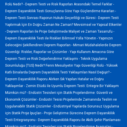
Rolü Nedir? -
Deprem Testi ve Risk Raporları Arasındaki Temel Farklar -
Deprem Dayanıklılık Testi Sonuçlarına Göre Yapı Güçlendirme Kararları -
Deprem Testi Sonrası Raporun Hukuki Geçerliliği ve Süresi -
Deprem Testi
Yaptırmak İçin En Doğru Zaman Ne Zaman? Mevsimsel ve Yapısal Etkenler
-
Deprem Raporları ile Proje Geliştirmede Maliyet ve Zaman Tasarrufu -
Deprem Dayanıklılık Testi ile Riskleri Bilimsel Yolla Yönetin -
Yapınızın
Geleceğini Şekillendiren Deprem Raporları -
Mimari Müdahalelerde Deprem
Güvenliği: Riskler, Raporlar ve Çözümler -
Yapı Kullanım Amacına Göre
Deprem Testi ve Risk Değerlendirme Yaklaşımı -
Teknik Uygulama
Sorumluluğu (TUS) Nedir? Fenni Mesuliyetin Yapı Güvenliği Rolü -
Yüksek
Katlı Binalarda Deprem Dayanıklılık Testi Yaklaşımları Nasıl Değişir? -
Deprem Dayanıklılık Raporu Alırken Sık Yapılan Hatalar ve Doğru
Yaklaşımlar -
Zemin Etüdü ile Uyumlu Deprem Testi: Entegre Bir Yaklaşım
Mümkün mü? -
Endüstri Tesisleri için Statik Projelendirme: Güvenli ve
Ekonomik Çözümler -
Endüstri Tesisi Projelerinde Zamanında Teslim ve
Uygulanabilir Statik Çözümler -
Endüstriyel Yapılarda Sorunsuz Uygulama
için Statik Proje İpuçları -
Proje Geliştirme Sürecine Deprem Dayanıklılık
Testi Entegrasyonu -
Deprem Dayanıklılık Raporu ile Akıllı Şehir Planlaması
Mümkün mü? -
Endüstri Tesisleri için Statik Projelendirme Aşamaları -