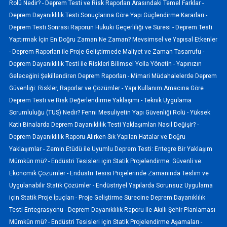
Rolü Nedir? -
Deprem Testi ve Risk Raporları Arasındaki Temel Farklar -
Deprem Dayanıklılık Testi Sonuçlarına Göre Yapı Güçlendirme Kararları -
Deprem Testi Sonrası Raporun Hukuki Geçerliliği ve Süresi -
Deprem Testi
Yaptırmak İçin En Doğru Zaman Ne Zaman? Mevsimsel ve Yapısal Etkenler
-
Deprem Raporları ile Proje Geliştirmede Maliyet ve Zaman Tasarrufu -
Deprem Dayanıklılık Testi ile Riskleri Bilimsel Yolla Yönetin -
Yapınızın
Geleceğini Şekillendiren Deprem Raporları -
Mimari Müdahalelerde Deprem
Güvenliği: Riskler, Raporlar ve Çözümler -
Yapı Kullanım Amacına Göre
Deprem Testi ve Risk Değerlendirme Yaklaşımı -
Teknik Uygulama
Sorumluluğu (TUS) Nedir? Fenni Mesuliyetin Yapı Güvenliği Rolü -
Yüksek
Katlı Binalarda Deprem Dayanıklılık Testi Yaklaşımları Nasıl Değişir? -
Deprem Dayanıklılık Raporu Alırken Sık Yapılan Hatalar ve Doğru
Yaklaşımlar -
Zemin Etüdü ile Uyumlu Deprem Testi: Entegre Bir Yaklaşım
Mümkün mü? -
Endüstri Tesisleri için Statik Projelendirme: Güvenli ve
Ekonomik Çözümler -
Endüstri Tesisi Projelerinde Zamanında Teslim ve
Uygulanabilir Statik Çözümler -
Endüstriyel Yapılarda Sorunsuz Uygulama
için Statik Proje İpuçları -
Proje Geliştirme Sürecine Deprem Dayanıklılık
Testi Entegrasyonu -
Deprem Dayanıklılık Raporu ile Akıllı Şehir Planlaması
Mümkün mü? -
Endüstri Tesisleri için Statik Projelendirme Aşamaları -