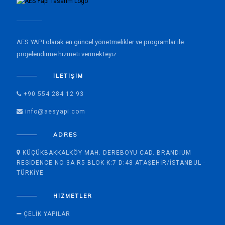
AES YAPI olarak en güncel yönetmelikler ve programlar ile
projelendirme hizmeti vermekteyiz.
İLETIŞIM
+90 554 284 12 93
info@aesyapi.com
ADRES
KÜÇÜKBAKKALKÖY MAH. DEREBOYU CAD. BRANDIUM
RESIDENCE NO:3A R5 BLOK K:7 D:48 ATAŞEHIR/İSTANBUL -
TÜRKIYE
HIZMETLER
ÇELIK YAPILAR