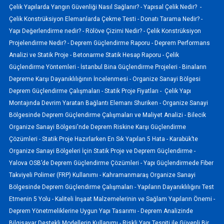
Çelik Yapılarda Yangın Güvenliği Nasıl Sağlanır? -
Yapısal Çelik Nedir? -
Çelik Konstrüksiyon Elemanlarda Çekme Testi -
Donatı Tarama Nedir? -
Yapı Değerlendirme nedir? -
Rölöve Çizimi Nedir? -
Çelik Konstrüksiyon
Projelendirme Nedir? -
Deprem Güçlendirme Raporu -
Deprem Performans
Analizi ve Statik Proje -
Betonarme Statik Hesap Raporu -
Çelik
Güçlendirme Yöntemleri -
İstanbul Bina Güçlendirme Projeleri -
Binaların
Depreme Karşı Dayanıklılığının İncelenmesi -
Organize Sanayi Bölgesi
Deprem Güçlendirme Çalışmaları -
Statik Proje Fiyatları -
Çelik Yapı
Montajında Devrim Yaratan Bağlantı Elemanı Shuriken -
Organize Sanayi
Bölgesinde Deprem Güçlendirme Çalışmaları ve Maliyet Analizi -
Bilecik
Organize Sanayi Bölgesi'nde Deprem Riskine Karşı Güçlendirme
Çözümleri -
Statik Proje Hazırlarken En Sık Yapılan 5 Hata -
Karabük’te
Organize Sanayi Bölgeleri İçin Statik Proje ve Deprem Güçlendirme -
Yalova OSB’de Deprem Güçlendirme Çözümleri -
Yapı Güçlendirmede Fiber
Takviyeli Polimer (FRP) Kullanımı -
Kahramanmaraş Organize Sanayi
Bölgesinde Deprem Güçlendirme Çalışmaları -
Yapıların Dayanıklılığını Test
Etmenin 5 Yolu -
Kaliteli İnşaat Malzemelerinin ve Sağlam Yapıların Önemi -
Deprem Yönetmeliklerine Uygun Yapı Tasarımı -
Deprem Analizinde
Bilgisayar Destekli Modellerin Kullanımı -
Riskli Yapı Tespiti ile Güvenli Bir