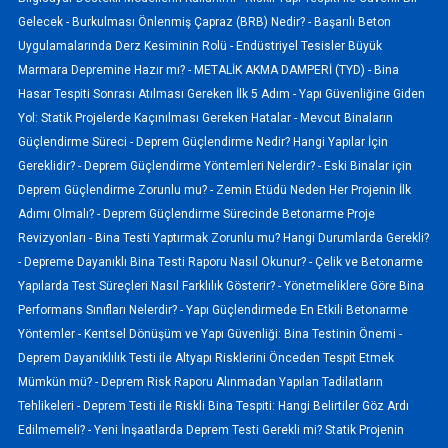
Gelecek -
Burkulması Önlenmiş Çapraz (BRB) Nedir? -
Başarılı Beton
Uygulamalarında Derz Kesiminin Rolü -
Endüstriyel Tesisler Büyük
Marmara Depremine Hazır mı? -
METALİK AKMA DAMPERİ (TYD) -
Bina
Hasar Tespiti Sonrası Atılması Gereken İlk 5 Adım -
Yapı Güvenliğine Giden
Yol: Statik Projelerde Kaçınılması Gereken Hatalar -
Mevcut Binaların
Güçlendirme Süreci -
Deprem Güçlendirme Nedir? Hangi Yapılar İçin
Gereklidir? -
Deprem Güçlendirme Yöntemleri Nelerdir? -
Eski Binalar için
Deprem Güçlendirme Zorunlu mu? -
Zemin Etüdü Neden Her Projenin İlk
Adımı Olmalı? -
Deprem Güçlendirme Sürecinde Betonarme Proje
Revizyonları -
Bina Testi Yaptırmak Zorunlu mu? Hangi Durumlarda Gerekli?
-
Depreme Dayanıklı Bina Testi Raporu Nasıl Okunur? -
Çelik ve Betonarme
Yapılarda Test Süreçleri Nasıl Farklılık Gösterir? -
Yönetmeliklere Göre Bina
Performans Sınıfları Nelerdir? -
Yapı Güçlendirmede En Etkili Betonarme
Yöntemler -
Kentsel Dönüşüm ve Yapı Güvenliği: Bina Testinin Önemi -
Deprem Dayanıklılık Testi ile Altyapı Risklerini Önceden Tespit Etmek
Mümkün mü? -
Deprem Risk Raporu Alınmadan Yapılan Tadilatların
Tehlikeleri -
Deprem Testi ile Riskli Bina Tespiti: Hangi Belirtiler Göz Ardı
Edilmemeli? -
Yeni İnşaatlarda Deprem Testi Gerekli mi? Statik Projenin