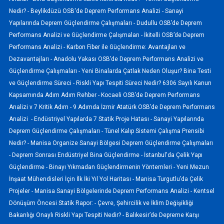
Nedir? -
Beylikdüzü OSB'de Deprem Performans Analizi -
Sanayi
Yapılarında Deprem Güçlendirme Çalışmaları -
Dudullu OSB’de Deprem
Performans Analizi ve Güçlendirme Çalışmaları -
İkitelli OSB’de Deprem
Performans Analizi -
Karbon Fiber ile Güçlendirme: Avantajları ve
Dezavantajları -
Anadolu Yakası OSB’de Deprem Performans Analizi ve
Güçlendirme Çalışmaları -
Yeni Binalarda Çatlak Neden Oluşur? Bina Testi
ve Güçlendirme Süreci -
Riskli Yapı Tespiti Süreci Nedir? 6306 Sayılı Kanun
Kapsamında Adım Adım Rehber -
Kocaeli OSB’de Deprem Performans
Analizi v 7 Kritik Adım -
9 Adımda İzmir Atatürk OSB’de Deprem Performans
Analizi -
Endüstriyel Yapılarda 7 Statik Proje Hatası -
Sanayi Yapılarında
Deprem Güçlendirme Çalışmaları -
Tünel Kalıp Sistemi Çalışma Prensibi
Nedir? -
Manisa Organize Sanayi Bölgesi Deprem Güçlendirme Çalışmaları
-
Deprem Sonrası Endüstriyel Bina Güçlendirme -
İstanbul'da Çelik Yapı
Güçlendirme -
Binayı Yıkmadan Güçlendirmenin Yöntemleri -
Yeni Mezun
İnşaat Mühendisleri İçin İlk İki Yıl Yol Haritası -
Manisa Turgutlu’da Çelik
Projeler -
Manisa Sanayi Bölgelerinde Deprem Performans Analizi -
Kentsel
Dönüşüm Öncesi Statik Rapor: -
Çevre, Şehircilik ve İklim Değişikliği
Bakanlığı Onaylı Riskli Yapı Tespiti Nedir? -
Balıkesir’de Depreme Karşı