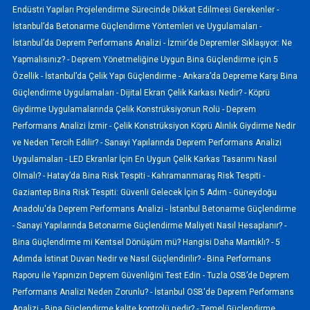
Endüstri Yapıları Projelendirme Sürecinde Dikkat Edilmesi Gerekenler -
İstanbul’da Betonarme Güçlendirme Yöntemleri ve Uygulamaları -
İstanbul’da Deprem Performans Analizi -
İzmir’de Depremler Sıklaşıyor: Ne
Yapmalısınız? -
Deprem Yönetmeliğine Uygun Bina Güçlendirme için 5
Özellik -
İstanbul’da Çelik Yapı Güçlendirme -
Ankara’da Depreme Karşı Bina
Güçlendirme Uygulamaları -
Dijital Ekran Çelik Karkası Nedir? -
Köprü
Giydirme Uygulamalarında Çelik Konstrüksiyonun Rolü -
Deprem
Performans Analizi İzmir -
Çelik Konstrüksiyon Köprü Alınlık Giydirme Nedir
ve Neden Tercih Edilir? -
Sanayi Yapılarında Deprem Performans Analizi
Uygulamaları -
LED Ekranlar İçin En Uygun Çelik Karkas Tasarımı Nasıl
Olmalı? -
Hatay’da Bina Risk Tespiti -
Kahramanmaraş Risk Tespiti -
Gaziantep Bina Risk Tespiti: Güvenli Gelecek İçin 5 Adım -
Güneydoğu
Anadolu'da Deprem Performans Analizi -
İstanbul Betonarme Güçlendirme
-
Sanayi Yapılarında Betonarme Güçlendirme Maliyeti Nasıl Hesaplanır? -
Bina Güçlendirme mi Kentsel Dönüşüm mü? Hangisi Daha Mantıklı? -
5
Adımda İstinat Duvarı Nedir ve Nasıl Güçlendirilir? -
Bina Performans
Raporu ile Yapınızın Deprem Güvenliğini Test Edin -
Tuzla OSB’de Deprem
Performans Analizi Neden Zorunlu? -
İstanbul OSB'de Deprem Performans
Analizi -
Bina Güçlendirme kalite kontrolü nedir? -
Temel Güçlendirme