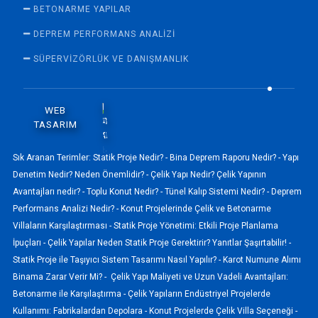
BETONARME YAPILAR
DEPREM PERFORMANS ANALIZI
SÜPERVİZÖRLÜK VE DANIŞMANLIK
WEB
TASARIM
Sık Aranan Terimler:
Statik Proje Nedir? -
Bina Deprem Raporu Nedir? -
Yapı
Denetim Nedir? Neden Önemlidir? -
Çelik Yapı Nedir? Çelik Yapının
Avantajları nedir? -
Toplu Konut Nedir? -
Tünel Kalıp Sistemi Nedir? -
Deprem
Performans Analizi Nedir? -
Konut Projelerinde Çelik ve Betonarme
Villaların Karşılaştırması -
Statik Proje Yönetimi: Etkili Proje Planlama
İpuçları -
Çelik Yapılar Neden Statik Proje Gerektirir? Yanıtlar Şaşırtabilir! -
Statik Proje ile Taşıyıcı Sistem Tasarımı Nasıl Yapılır? -
Karot Numune Alımı
Binama Zarar Verir Mi? -
Çelik Yapı Maliyeti ve Uzun Vadeli Avantajları:
Betonarme ile Karşılaştırma -
Çelik Yapıların Endüstriyel Projelerde
Kullanımı: Fabrikalardan Depolara -
Konut Projelerde Çelik Villa Seçeneği -