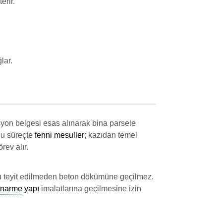
erir.
lar.
asyon belgesi esas alınarak bina parsele
 Bu süreçte
fenni mesuller
; kazıdan temel
ev alır.
u teyit edilmeden beton dökümüne geçilmez.
onarme
yapı
imalatlarına geçilmesine izin