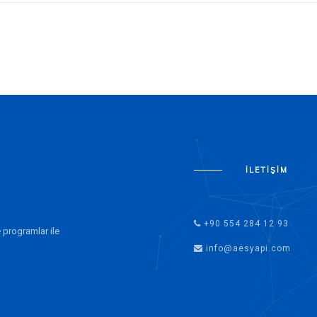
İLETIŞIM
+90 554 284 12 93
 programlar ile
info@aesyapi.com