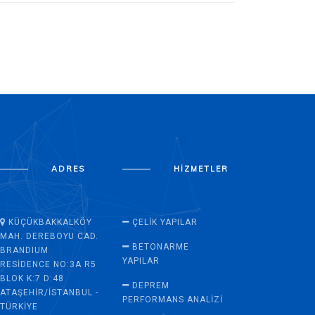
ADRES
HIZMETLER
KÜÇÜKBAKKALKÖY
ÇELIK YAPILAR
MAH. DEREBOYU CAD.
BETONARME
BRANDIUM
YAPILAR
RESIDENCE NO:3A R5
BLOK K:7 D:48
DEPREM
ATAŞEHIR/İSTANBUL -
PERFORMANS ANALIZI
TÜRKIYE