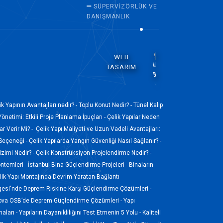
SÜPERVİZÖRLÜK VE
DANIŞMANLIK
WEB
TASARIM
ik Yapının Avantajları nedir? -
Toplu Konut Nedir? -
Tünel Kalıp
Yönetimi: Etkili Proje Planlama İpuçları -
Çelik Yapılar Neden
r Verir Mi? -
Çelik Yapı Maliyeti ve Uzun Vadeli Avantajları:
 Seçeneği -
Çelik Yapılarda Yangın Güvenliği Nasıl Sağlanır? -
izimi Nedir? -
Çelik Konstrüksiyon Projelendirme Nedir? -
ntemleri -
İstanbul Bina Güçlendirme Projeleri -
Binaların
ik Yapı Montajında Devrim Yaratan Bağlantı
gesi'nde Deprem Riskine Karşı Güçlendirme Çözümleri -
ova OSB’de Deprem Güçlendirme Çözümleri -
Yapı
aları -
Yapıların Dayanıklılığını Test Etmenin 5 Yolu -
Kaliteli