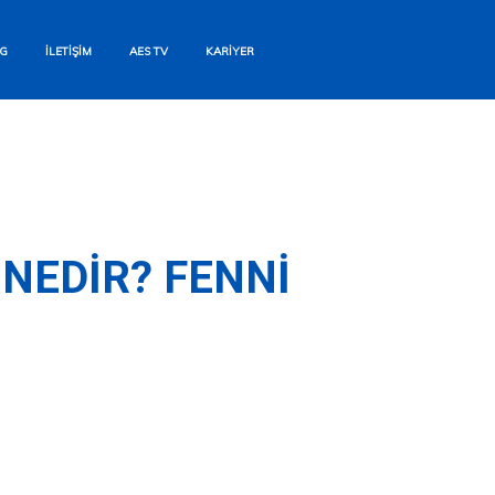
G
İLETIŞIM
AES TV
KARIYER
NEDIR? FENNI