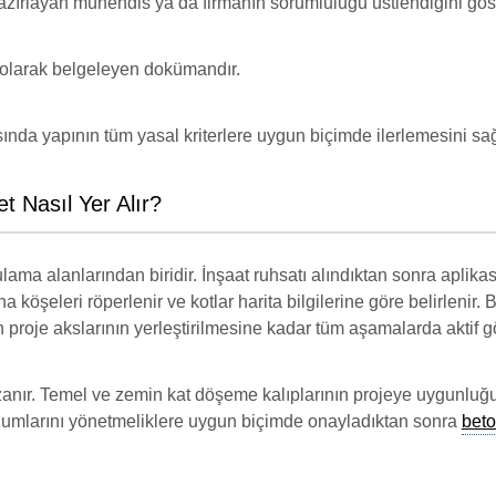
azırlayan mühendis ya da firmanın sorumluluğu üstlendiğini göst
mi olarak belgeleyen dokümandır.
ında yapının tüm yasal kriterlere uygun biçimde ilerlemesini sağ
 Nasıl Yer Alır?
ulama alanlarından biridir. İnşaat ruhsatı alındıktan sonra aplik
ina köşeleri röperlenir ve kotlar harita bilgilerine göre belirlenir.
oje akslarının yerleştirilmesine kadar tüm aşamalarda aktif gör
nır. Temel ve zemin kat döşeme kalıplarının projeye uygunluğ
onumlarını yönetmeliklere uygun biçimde onayladıktan sonra
bet