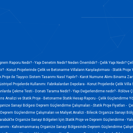
prem Raporu Nedir? -
Yapı Denetim Nedir? Neden Önemlidir? -
Çelik Yapı Nedir? Çel
r? -
Konut Projelerinde Çelik ve Betonarme Villaların Karşılaştırması -
Statik Proje 
k Proje ile Taşıyıcı Sistem Tasarımı Nasıl Yapılır? -
Karot Numune Alımı Binama Zara
düstriyel Projelerde Kullanımı: Fabrikalardan Depolara -
Konut Projelerde Çelik Villa
anlarda Çekme Testi -
Donatı Tarama Nedir? -
Yapı Değerlendirme nedir? -
Rölöve Ç
s Analizi ve Statik Proje -
Betonarme Statik Hesap Raporu -
Çelik Güçlendirme Yö
ganize Sanayi Bölgesi Deprem Güçlendirme Çalışmaları -
Statik Proje Fiyatları -
Çel
Deprem Güçlendirme Çalışmaları ve Maliyet Analizi -
Bilecik Organize Sanayi Böl
arabük’te Organize Sanayi Bölgeleri İçin Statik Proje ve Deprem Güçlendirme -
Yal
lanımı -
Kahramanmaraş Organize Sanayi Bölgesinde Deprem Güçlendirme Çalışm