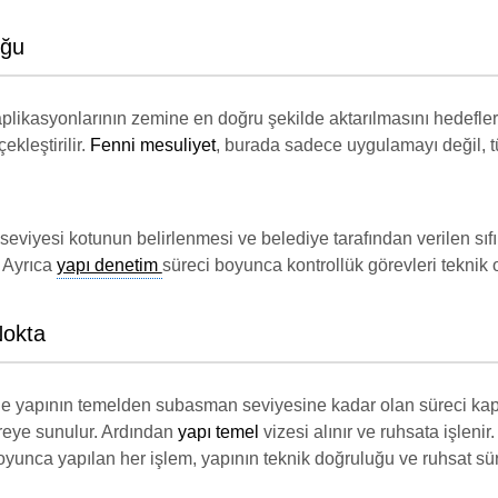
uğu
 aplikasyonlarının zemine en doğru şekilde aktarılmasını hedefl
ekleştirilir.
Fenni mesuliyet
, burada sadece uygulamayı değil, t
eviyesi kotunun belirlenmesi ve belediye tarafından verilen sıfı
 Ayrıca
yapı denetim
süreci boyunca kontrollük görevleri teknik
Nokta
kle yapının temelden subasman seviyesine kadar olan süreci kap
dareye sunulur. Ardından
yapı temel
vizesi alınır ve ruhsata işleni
yunca yapılan her işlem, yapının teknik doğruluğu ve ruhsat sü