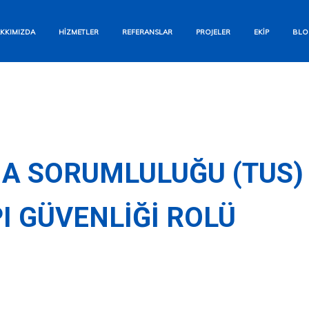
Bizi Arayın
KKIMIZDA
HIZMETLER
REFERANSLAR
PROJELER
EKIP
BLO
+90 554 284 12 93
WhatsApp
Hızlı Yanıt Garantisi
E-posta Gönderin
A SORUMLULUĞU (TUS) 
info@aesyapi.com
I GÜVENLIĞI ROLÜ
İletişim Formu
Size Hemen Dönüş Yapalım