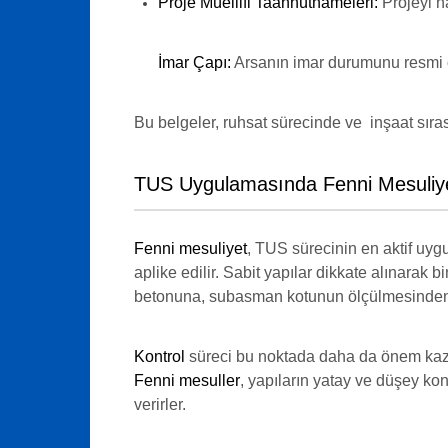
Proje Müellifi Taahhütnameleri:
Projeyi h
İmar Çapı:
Arsanın imar durumunu res
Bu belgeler, ruhsat sürecinde ve inşaat sıras
TUS Uygulamasında Fenni Mesuliyet
Fenni mesuliyet
, TUS sürecinin en aktif uyg
aplike edilir. Sabit yapılar dikkate alınarak b
betonuna, subasman kotunun ölçülmesinden pr
Kontrol
süreci bu noktada daha da önem kaza
Fenni mesuller
, yapıların yatay ve düşey k
verirler.