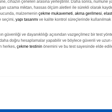
une, cihazın çeneleri arasına yerleştirilir. Daha sonra, numune ya
uzama miktarı, hassas ölçüm aletleri ile sürekli olarak kaydedil
 sonucunda, malzemenin
çekme mukavemeti
,
akma gerilmesi
,
elas
e seçimi,
yapı tasarımı
ve kalite kontrol süreçlerinde kullanılmak 
ın güvenliği ve dayanıklılığı açısından vazgeçilmez bir test yönt
daha doğru hesaplamalar yapabilir ve böylece güvenli ve uzun öm
n herkes,
çekme testinin
önemini ve bu test sayesinde elde edile