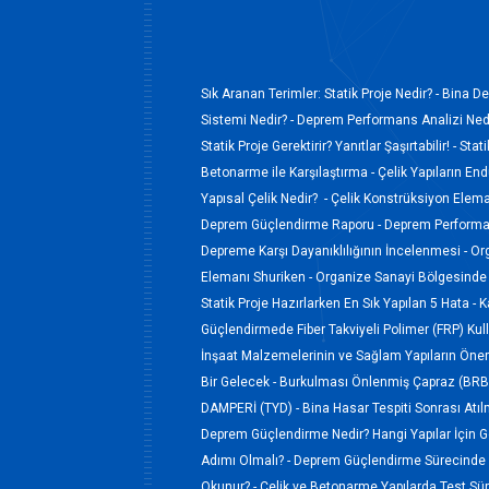
Sık Aranan Terimler:
Statik Proje Nedir? -
Bina De
Sistemi Nedir? -
Deprem Performans Analizi Nedi
Statik Proje Gerektirir? Yanıtlar Şaşırtabilir! -
Stati
Betonarme ile Karşılaştırma -
Çelik Yapıların En
Yapısal Çelik Nedir? -
Çelik Konstrüksiyon Elem
Deprem Güçlendirme Raporu -
Deprem Performan
Depreme Karşı Dayanıklılığının İncelenmesi -
Or
Elemanı Shuriken -
Organize Sanayi Bölgesinde 
Statik Proje Hazırlarken En Sık Yapılan 5 Hata -
K
Güçlendirmede Fiber Takviyeli Polimer (FRP) Kul
İnşaat Malzemelerinin ve Sağlam Yapıların Öne
Bir Gelecek -
Burkulması Önlenmiş Çapraz (BRB)
DAMPERİ (TYD) -
Bina Hasar Tespiti Sonrası Atı
Deprem Güçlendirme Nedir? Hangi Yapılar İçin Ge
Adımı Olmalı? -
Deprem Güçlendirme Sürecinde 
Okunur? -
Çelik ve Betonarme Yapılarda Test Süreç