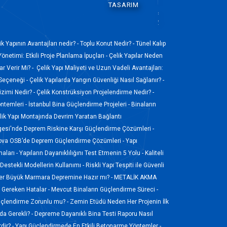
TASARIM
ik Yapının Avantajları nedir? -
Toplu Konut Nedir? -
Tünel Kalıp
Yönetimi: Etkili Proje Planlama İpuçları -
Çelik Yapılar Neden
r Verir Mi? -
Çelik Yapı Maliyeti ve Uzun Vadeli Avantajları:
 Seçeneği -
Çelik Yapılarda Yangın Güvenliği Nasıl Sağlanır? -
izimi Nedir? -
Çelik Konstrüksiyon Projelendirme Nedir? -
ntemleri -
İstanbul Bina Güçlendirme Projeleri -
Binaların
ik Yapı Montajında Devrim Yaratan Bağlantı
gesi'nde Deprem Riskine Karşı Güçlendirme Çözümleri -
ova OSB’de Deprem Güçlendirme Çözümleri -
Yapı
aları -
Yapıların Dayanıklılığını Test Etmenin 5 Yolu -
Kaliteli
Destekli Modellerin Kullanımı -
Riskli Yapı Tespiti ile Güvenli
ler Büyük Marmara Depremine Hazır mı? -
METALİK AKMA
ı Gereken Hatalar -
Mevcut Binaların Güçlendirme Süreci -
üçlendirme Zorunlu mu? -
Zemin Etüdü Neden Her Projenin İlk
a Gerekli? -
Depreme Dayanıklı Bina Testi Raporu Nasıl
dir? -
Yapı Güçlendirmede En Etkili Betonarme Yöntemler -