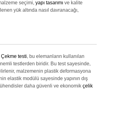
 malzeme seçimi,
yapı tasarımı
ve kalite
klenen yük altında nasıl davranacağı,
.
Çekme testi
, bu elemanların kullanılan
nemli testlerden biridir. Bu test sayesinde,
 belirlenir, malzemenin plastik deformasyona
menin elastik modülü sayesinde yapının dış
a, mühendisler daha güvenli ve ekonomik
çelik