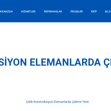
Bizi Arayın
KKIMIZDA
HIZMETLER
REFERANSLAR
PROJELER
EKIP
BLO
+90 554 284 12 93
WhatsApp
Hızlı Yanıt Garantisi
E-posta Gönderin
SIYON ELEMANLARDA Ç
info@aesyapi.com
İletişim Formu
Size Hemen Dönüş Yapalım