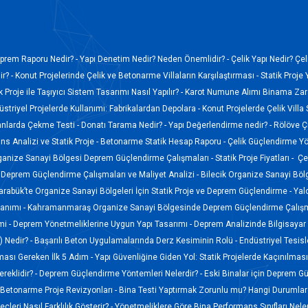
prem Raporu Nedir? -
Yapı Denetim Nedir? Neden Önemlidir? -
Çelik Yapı Nedir? Çel
r? -
Konut Projelerinde Çelik ve Betonarme Villaların Karşılaştırması -
Statik Proje 
k Proje ile Taşıyıcı Sistem Tasarımı Nasıl Yapılır? -
Karot Numune Alımı Binama Zara
düstriyel Projelerde Kullanımı: Fabrikalardan Depolara -
Konut Projelerde Çelik Villa
anlarda Çekme Testi -
Donatı Tarama Nedir? -
Yapı Değerlendirme nedir? -
Rölöve Ç
s Analizi ve Statik Proje -
Betonarme Statik Hesap Raporu -
Çelik Güçlendirme Yö
ganize Sanayi Bölgesi Deprem Güçlendirme Çalışmaları -
Statik Proje Fiyatları -
Çel
Deprem Güçlendirme Çalışmaları ve Maliyet Analizi -
Bilecik Organize Sanayi Böl
arabük’te Organize Sanayi Bölgeleri İçin Statik Proje ve Deprem Güçlendirme -
Yal
lanımı -
Kahramanmaraş Organize Sanayi Bölgesinde Deprem Güçlendirme Çalışm
mi -
Deprem Yönetmeliklerine Uygun Yapı Tasarımı -
Deprem Analizinde Bilgisayar 
 Nedir? -
Başarılı Beton Uygulamalarında Derz Kesiminin Rolü -
Endüstriyel Tesis
lması Gereken İlk 5 Adım -
Yapı Güvenliğine Giden Yol: Statik Projelerde Kaçınılmas
reklidir? -
Deprem Güçlendirme Yöntemleri Nelerdir? -
Eski Binalar için Deprem G
Betonarme Proje Revizyonları -
Bina Testi Yaptırmak Zorunlu mu? Hangi Durumlard
leri Nasıl Farklılık Gösterir? -
Yönetmeliklere Göre Bina Performans Sınıfları Neler