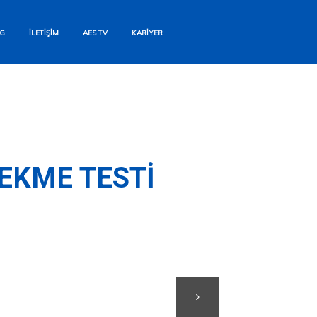
G
İLETIŞIM
AES TV
KARIYER
EKME TESTI