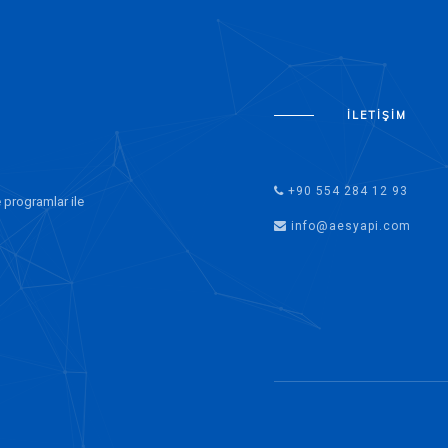
İLETIŞIM
+90 554 284 12 93
 programlar ile
info@aesyapi.com