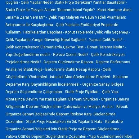
İpuçları -
Çelik Yapılar Neden Statik Proje Gerektirir? Yanıtlar Şaşırtabilir! -
Statik Proje ile Taşıyıcı Sistem Tasarımı Nasıl Yapılır? -
Karot Numune Alımı
Binama Zarar Verir Mi? -
Çelik Yapı Maliyeti ve Uzun Vadeli Avantajları:
Betonarme ile Karşılaştırma -
Çelik Yapıların Endüstriyel Projelerde
Kullanımı: Fabrikalardan Depolara -
Konut Projelerde Çelik Villa Seçeneği -
Çelik Yapılarda Yangın Güvenliği Nasıl Sağlanır? -
Yapısal Çelik Nedir? -
Çelik Konstrüksiyon Elemanlarda Çekme Testi -
Donatı Tarama Nedir? -
Yapı Değerlendirme nedir? -
Rölöve Çizimi Nedir? -
Çelik Konstrüksiyon
Projelendirme Nedir? -
Deprem Güçlendirme Raporu -
Deprem Performans
Analizi ve Statik Proje -
Betonarme Statik Hesap Raporu -
Çelik
Güçlendirme Yöntemleri -
İstanbul Bina Güçlendirme Projeleri -
Binaların
Depreme Karşı Dayanıklılığının İncelenmesi -
Organize Sanayi Bölgesi
Deprem Güçlendirme Çalışmaları -
Statik Proje Fiyatları -
Çelik Yapı
Montajında Devrim Yaratan Bağlantı Elemanı Shuriken -
Organize Sanayi
Bölgesinde Deprem Güçlendirme Çalışmaları ve Maliyet Analizi -
Bilecik
Organize Sanayi Bölgesi'nde Deprem Riskine Karşı Güçlendirme
Çözümleri -
Statik Proje Hazırlarken En Sık Yapılan 5 Hata -
Karabük’te
Organize Sanayi Bölgeleri İçin Statik Proje ve Deprem Güçlendirme -
Yalova OSB’de Deprem Güçlendirme Çözümleri -
Yapı Güçlendirmede Fiber