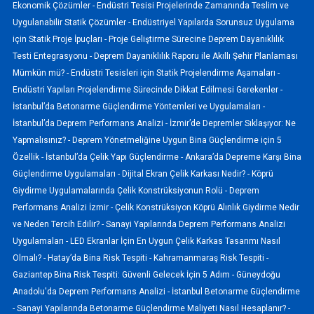
Ekonomik Çözümler -
Endüstri Tesisi Projelerinde Zamanında Teslim ve
Uygulanabilir Statik Çözümler -
Endüstriyel Yapılarda Sorunsuz Uygulama
için Statik Proje İpuçları -
Proje Geliştirme Sürecine Deprem Dayanıklılık
Testi Entegrasyonu -
Deprem Dayanıklılık Raporu ile Akıllı Şehir Planlaması
Mümkün mü? -
Endüstri Tesisleri için Statik Projelendirme Aşamaları -
Endüstri Yapıları Projelendirme Sürecinde Dikkat Edilmesi Gerekenler -
İstanbul’da Betonarme Güçlendirme Yöntemleri ve Uygulamaları -
İstanbul’da Deprem Performans Analizi -
İzmir’de Depremler Sıklaşıyor: Ne
Yapmalısınız? -
Deprem Yönetmeliğine Uygun Bina Güçlendirme için 5
Özellik -
İstanbul’da Çelik Yapı Güçlendirme -
Ankara’da Depreme Karşı Bina
Güçlendirme Uygulamaları -
Dijital Ekran Çelik Karkası Nedir? -
Köprü
Giydirme Uygulamalarında Çelik Konstrüksiyonun Rolü -
Deprem
Performans Analizi İzmir -
Çelik Konstrüksiyon Köprü Alınlık Giydirme Nedir
ve Neden Tercih Edilir? -
Sanayi Yapılarında Deprem Performans Analizi
Uygulamaları -
LED Ekranlar İçin En Uygun Çelik Karkas Tasarımı Nasıl
Olmalı? -
Hatay’da Bina Risk Tespiti -
Kahramanmaraş Risk Tespiti -
Gaziantep Bina Risk Tespiti: Güvenli Gelecek İçin 5 Adım -
Güneydoğu
Anadolu'da Deprem Performans Analizi -
İstanbul Betonarme Güçlendirme
-
Sanayi Yapılarında Betonarme Güçlendirme Maliyeti Nasıl Hesaplanır? -