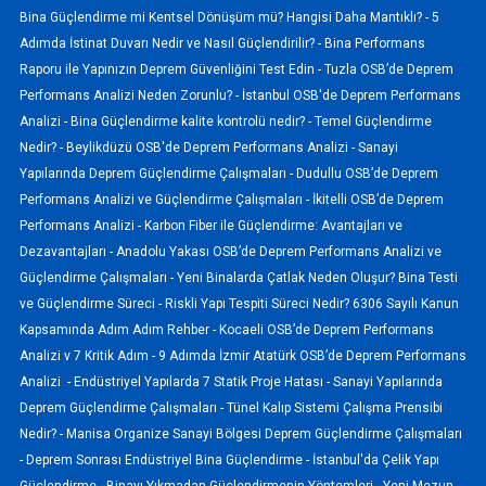
Bina Güçlendirme mi Kentsel Dönüşüm mü? Hangisi Daha Mantıklı? -
5
Adımda İstinat Duvarı Nedir ve Nasıl Güçlendirilir? -
Bina Performans
Raporu ile Yapınızın Deprem Güvenliğini Test Edin -
Tuzla OSB’de Deprem
Performans Analizi Neden Zorunlu? -
İstanbul OSB'de Deprem Performans
Analizi -
Bina Güçlendirme kalite kontrolü nedir? -
Temel Güçlendirme
Nedir? -
Beylikdüzü OSB'de Deprem Performans Analizi -
Sanayi
Yapılarında Deprem Güçlendirme Çalışmaları -
Dudullu OSB’de Deprem
Performans Analizi ve Güçlendirme Çalışmaları -
İkitelli OSB’de Deprem
Performans Analizi -
Karbon Fiber ile Güçlendirme: Avantajları ve
Dezavantajları -
Anadolu Yakası OSB’de Deprem Performans Analizi ve
Güçlendirme Çalışmaları -
Yeni Binalarda Çatlak Neden Oluşur? Bina Testi
ve Güçlendirme Süreci -
Riskli Yapı Tespiti Süreci Nedir? 6306 Sayılı Kanun
Kapsamında Adım Adım Rehber -
Kocaeli OSB’de Deprem Performans
Analizi v 7 Kritik Adım -
9 Adımda İzmir Atatürk OSB’de Deprem Performans
Analizi -
Endüstriyel Yapılarda 7 Statik Proje Hatası -
Sanayi Yapılarında
Deprem Güçlendirme Çalışmaları -
Tünel Kalıp Sistemi Çalışma Prensibi
Nedir? -
Manisa Organize Sanayi Bölgesi Deprem Güçlendirme Çalışmaları
-
Deprem Sonrası Endüstriyel Bina Güçlendirme -
İstanbul'da Çelik Yapı
Güçlendirme -
Binayı Yıkmadan Güçlendirmenin Yöntemleri -
Yeni Mezun