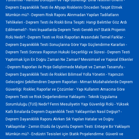
Deprem Dayanıklılık Testi ile Altyapı Risklerini Önceden Tespit Etmek
Mümkün mü? -
Deprem Risk Raporu Alınmadan Yapılan Tadilatların
Tehlikeleri -
Deprem Testi ile Riskli Bina Tespiti: Hangi Belirtiler Göz Ardı
Edilmemeli? -
Yeni İnşaatlarda Deprem Testi Gerekli mi? Statik Projenin
Rolü Nedir? -
Deprem Testi ve Risk Raporları Arasındaki Temel Farklar -
Deprem Dayanıklılık Testi Sonuçlarına Göre Yapı Güçlendirme Kararları -
Deprem Testi Sonrası Raporun Hukuki Geçerliliği ve Süresi -
Deprem Testi
Yaptırmak İçin En Doğru Zaman Ne Zaman? Mevsimsel ve Yapısal Etkenler
-
Deprem Raporları ile Proje Geliştirmede Maliyet ve Zaman Tasarrufu -
Deprem Dayanıklılık Testi ile Riskleri Bilimsel Yolla Yönetin -
Yapınızın
Geleceğini Şekillendiren Deprem Raporları -
Mimari Müdahalelerde Deprem
Güvenliği: Riskler, Raporlar ve Çözümler -
Yapı Kullanım Amacına Göre
Deprem Testi ve Risk Değerlendirme Yaklaşımı -
Teknik Uygulama
Sorumluluğu (TUS) Nedir? Fenni Mesuliyetin Yapı Güvenliği Rolü -
Yüksek
Katlı Binalarda Deprem Dayanıklılık Testi Yaklaşımları Nasıl Değişir? -
Deprem Dayanıklılık Raporu Alırken Sık Yapılan Hatalar ve Doğru
Yaklaşımlar -
Zemin Etüdü ile Uyumlu Deprem Testi: Entegre Bir Yaklaşım
Mümkün mü? -
Endüstri Tesisleri için Statik Projelendirme: Güvenli ve