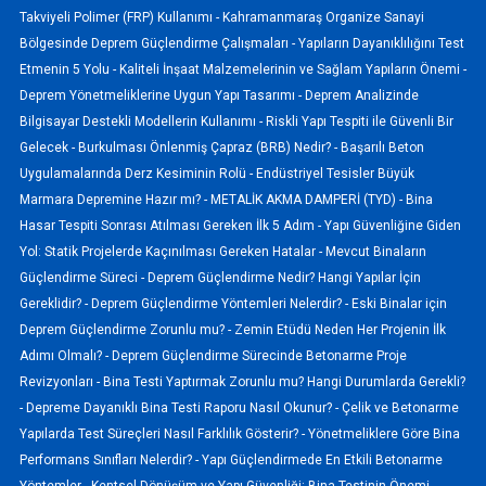
Takviyeli Polimer (FRP) Kullanımı -
Kahramanmaraş Organize Sanayi
Bölgesinde Deprem Güçlendirme Çalışmaları -
Yapıların Dayanıklılığını Test
Etmenin 5 Yolu -
Kaliteli İnşaat Malzemelerinin ve Sağlam Yapıların Önemi -
Deprem Yönetmeliklerine Uygun Yapı Tasarımı -
Deprem Analizinde
Bilgisayar Destekli Modellerin Kullanımı -
Riskli Yapı Tespiti ile Güvenli Bir
Gelecek -
Burkulması Önlenmiş Çapraz (BRB) Nedir? -
Başarılı Beton
Uygulamalarında Derz Kesiminin Rolü -
Endüstriyel Tesisler Büyük
Marmara Depremine Hazır mı? -
METALİK AKMA DAMPERİ (TYD) -
Bina
Hasar Tespiti Sonrası Atılması Gereken İlk 5 Adım -
Yapı Güvenliğine Giden
Yol: Statik Projelerde Kaçınılması Gereken Hatalar -
Mevcut Binaların
Güçlendirme Süreci -
Deprem Güçlendirme Nedir? Hangi Yapılar İçin
Gereklidir? -
Deprem Güçlendirme Yöntemleri Nelerdir? -
Eski Binalar için
Deprem Güçlendirme Zorunlu mu? -
Zemin Etüdü Neden Her Projenin İlk
Adımı Olmalı? -
Deprem Güçlendirme Sürecinde Betonarme Proje
Revizyonları -
Bina Testi Yaptırmak Zorunlu mu? Hangi Durumlarda Gerekli?
-
Depreme Dayanıklı Bina Testi Raporu Nasıl Okunur? -
Çelik ve Betonarme
Yapılarda Test Süreçleri Nasıl Farklılık Gösterir? -
Yönetmeliklere Göre Bina
Performans Sınıfları Nelerdir? -
Yapı Güçlendirmede En Etkili Betonarme
Yöntemler -
Kentsel Dönüşüm ve Yapı Güvenliği: Bina Testinin Önemi -