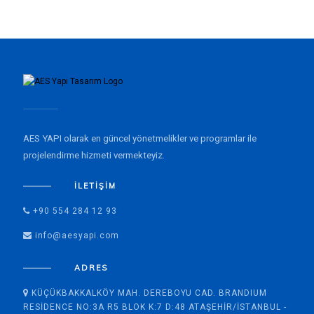
AES YAPI olarak en güncel yönetmelikler ve programlar ile
projelendirme hizmeti vermekteyiz.
İLETIŞIM
+90 554 284 12 93
info@aesyapi.com
ADRES
KÜÇÜKBAKKALKÖY MAH. DEREBOYU CAD. BRANDIUM
RESIDENCE NO:3A R5 BLOK K:7 D:48 ATAŞEHIR/İSTANBUL -