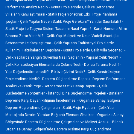
Performans Analizi Nedir? -
Konut Projelerinde Çelik ve Betonarme
Villaların Karşılaştırması -
Statik Proje Yönetimi: Etkili Proje Planlama
İpuçları -
Çelik Yapılar Neden Statik Proje Gerektirir? Yanıtlar Şaşırtabilir! -
Statik Proje ile Taşıyıcı Sistem Tasarımı Nasıl Yapılır? -
Karot Numune Alımı
Binama Zarar Verir Mi? -
Çelik Yapı Maliyeti ve Uzun Vadeli Avantajları:
Betonarme ile Karşılaştırma -
Çelik Yapıların Endüstriyel Projelerde
Kullanımı: Fabrikalardan Depolara -
Konut Projelerde Çelik Villa Seçeneği -
Çelik Yapılarda Yangın Güvenliği Nasıl Sağlanır? -
Yapısal Çelik Nedir? -
Çelik Konstrüksiyon Elemanlarda Çekme Testi -
Donatı Tarama Nedir? -
Yapı Değerlendirme nedir? -
Rölöve Çizimi Nedir? -
Çelik Konstrüksiyon
Projelendirme Nedir? -
Deprem Güçlendirme Raporu -
Deprem Performans
Analizi ve Statik Proje -
Betonarme Statik Hesap Raporu -
Çelik
Güçlendirme Yöntemleri -
İstanbul Bina Güçlendirme Projeleri -
Binaların
Depreme Karşı Dayanıklılığının İncelenmesi -
Organize Sanayi Bölgesi
Deprem Güçlendirme Çalışmaları -
Statik Proje Fiyatları -
Çelik Yapı
Montajında Devrim Yaratan Bağlantı Elemanı Shuriken -
Organize Sanayi
Bölgesinde Deprem Güçlendirme Çalışmaları ve Maliyet Analizi -
Bilecik
Organize Sanayi Bölgesi'nde Deprem Riskine Karşı Güçlendirme