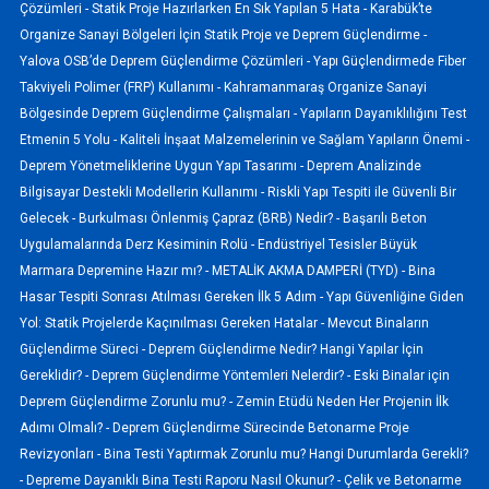
Çözümleri -
Statik Proje Hazırlarken En Sık Yapılan 5 Hata -
Karabük’te
Organize Sanayi Bölgeleri İçin Statik Proje ve Deprem Güçlendirme -
Yalova OSB’de Deprem Güçlendirme Çözümleri -
Yapı Güçlendirmede Fiber
Takviyeli Polimer (FRP) Kullanımı -
Kahramanmaraş Organize Sanayi
Bölgesinde Deprem Güçlendirme Çalışmaları -
Yapıların Dayanıklılığını Test
Etmenin 5 Yolu -
Kaliteli İnşaat Malzemelerinin ve Sağlam Yapıların Önemi -
Deprem Yönetmeliklerine Uygun Yapı Tasarımı -
Deprem Analizinde
Bilgisayar Destekli Modellerin Kullanımı -
Riskli Yapı Tespiti ile Güvenli Bir
Gelecek -
Burkulması Önlenmiş Çapraz (BRB) Nedir? -
Başarılı Beton
Uygulamalarında Derz Kesiminin Rolü -
Endüstriyel Tesisler Büyük
Marmara Depremine Hazır mı? -
METALİK AKMA DAMPERİ (TYD) -
Bina
Hasar Tespiti Sonrası Atılması Gereken İlk 5 Adım -
Yapı Güvenliğine Giden
Yol: Statik Projelerde Kaçınılması Gereken Hatalar -
Mevcut Binaların
Güçlendirme Süreci -
Deprem Güçlendirme Nedir? Hangi Yapılar İçin
Gereklidir? -
Deprem Güçlendirme Yöntemleri Nelerdir? -
Eski Binalar için
Deprem Güçlendirme Zorunlu mu? -
Zemin Etüdü Neden Her Projenin İlk
Adımı Olmalı? -
Deprem Güçlendirme Sürecinde Betonarme Proje
Revizyonları -
Bina Testi Yaptırmak Zorunlu mu? Hangi Durumlarda Gerekli?
-
Depreme Dayanıklı Bina Testi Raporu Nasıl Okunur? -
Çelik ve Betonarme