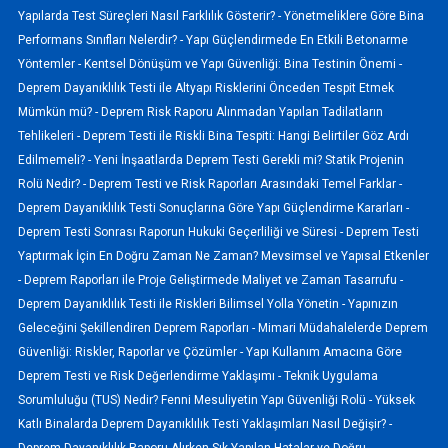
Yapılarda Test Süreçleri Nasıl Farklılık Gösterir? -
Yönetmeliklere Göre Bina
Performans Sınıfları Nelerdir? -
Yapı Güçlendirmede En Etkili Betonarme
Yöntemler -
Kentsel Dönüşüm ve Yapı Güvenliği: Bina Testinin Önemi -
Deprem Dayanıklılık Testi ile Altyapı Risklerini Önceden Tespit Etmek
Mümkün mü? -
Deprem Risk Raporu Alınmadan Yapılan Tadilatların
Tehlikeleri -
Deprem Testi ile Riskli Bina Tespiti: Hangi Belirtiler Göz Ardı
Edilmemeli? -
Yeni İnşaatlarda Deprem Testi Gerekli mi? Statik Projenin
Rolü Nedir? -
Deprem Testi ve Risk Raporları Arasındaki Temel Farklar -
Deprem Dayanıklılık Testi Sonuçlarına Göre Yapı Güçlendirme Kararları -
Deprem Testi Sonrası Raporun Hukuki Geçerliliği ve Süresi -
Deprem Testi
Yaptırmak İçin En Doğru Zaman Ne Zaman? Mevsimsel ve Yapısal Etkenler
-
Deprem Raporları ile Proje Geliştirmede Maliyet ve Zaman Tasarrufu -
Deprem Dayanıklılık Testi ile Riskleri Bilimsel Yolla Yönetin -
Yapınızın
Geleceğini Şekillendiren Deprem Raporları -
Mimari Müdahalelerde Deprem
Güvenliği: Riskler, Raporlar ve Çözümler -
Yapı Kullanım Amacına Göre
Deprem Testi ve Risk Değerlendirme Yaklaşımı -
Teknik Uygulama
Sorumluluğu (TUS) Nedir? Fenni Mesuliyetin Yapı Güvenliği Rolü -
Yüksek
Katlı Binalarda Deprem Dayanıklılık Testi Yaklaşımları Nasıl Değişir? -
Deprem Dayanıklılık Raporu Alırken Sık Yapılan Hatalar ve Doğru