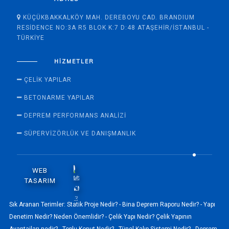
KÜÇÜKBAKKALKÖY MAH. DEREBOYU CAD. BRANDIUM
RESIDENCE NO:3A R5 BLOK K:7 D:48 ATAŞEHIR/İSTANBUL -
TÜRKIYE
HIZMETLER
ÇELIK YAPILAR
BETONARME YAPILAR
DEPREM PERFORMANS ANALIZI
SÜPERVİZÖRLÜK VE DANIŞMANLIK
WEB
TASARIM
Sık Aranan Terimler:
Statik Proje Nedir? -
Bina Deprem Raporu Nedir? -
Yapı
Denetim Nedir? Neden Önemlidir? -
Çelik Yapı Nedir? Çelik Yapının
Avantajları nedir? -
Toplu Konut Nedir? -
Tünel Kalıp Sistemi Nedir? -
Deprem