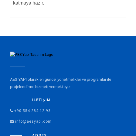
katmaya hazır.
AES YAPI olarak en güncel yönetmelikler ve programlar ile
projelendirme hizmeti vermekteyiz.
İLETIŞIM
+90 554 284 12 93
info@aesyapi.com
ADRES