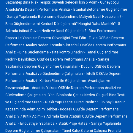
Gaziantep Bina Risk Tespiti: Güvenli Gelecek İçin 5 Adım -
Güneydoğu
Anadolu'da Deprem Performans Analizi -
İstanbul Betonarme Güçlendirme
-
Sanayi Yapılarında Betonarme Güçlendirme Maliyeti Nasıl Hesaplanır? -
Bina Güçlendirme mi Kentsel Dönüşüm mü? Hangisi Daha Mantıklı? -
5
Adımda İstinat Duvarı Nedir ve Nasıl Güçlendirilir? -
Bina Performans
Raporu ile Yapınızın Deprem Güvenliğini Test Edin -
Tuzla OSB’de Deprem
Performans Analizi Neden Zorunlu? -
İstanbul OSB'de Deprem Performans
Analizi -
Bina Güçlendirme kalite kontrolü nedir? -
Temel Güçlendirme
Nedir? -
Beylikdüzü OSB'de Deprem Performans Analizi -
Sanayi
Yapılarında Deprem Güçlendirme Çalışmaları -
Dudullu OSB’de Deprem
Performans Analizi ve Güçlendirme Çalışmaları -
İkitelli OSB’de Deprem
Performans Analizi -
Karbon Fiber ile Güçlendirme: Avantajları ve
Dezavantajları -
Anadolu Yakası OSB’de Deprem Performans Analizi ve
Güçlendirme Çalışmaları -
Yeni Binalarda Çatlak Neden Oluşur? Bina Testi
ve Güçlendirme Süreci -
Riskli Yapı Tespiti Süreci Nedir? 6306 Sayılı Kanun
Kapsamında Adım Adım Rehber -
Kocaeli OSB’de Deprem Performans
Analizi v 7 Kritik Adım -
9 Adımda İzmir Atatürk OSB’de Deprem Performans
Analizi -
Endüstriyel Yapılarda 7 Statik Proje Hatası -
Sanayi Yapılarında
Deprem Güçlendirme Çalışmaları -
Tünel Kalıp Sistemi Çalışma Prensibi