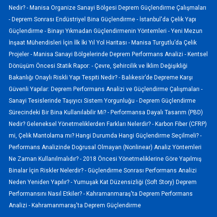
Nedir? -
Manisa Organize Sanayi Bölgesi Deprem Güçlendirme Çalışmaları
-
Deprem Sonrası Endüstriyel Bina Güçlendirme -
İstanbul'da Çelik Yapı
Güçlendirme -
Binayı Yıkmadan Güçlendirmenin Yöntemleri -
Yeni Mezun
İnşaat Mühendisleri İçin İlk İki Yıl Yol Haritası -
Manisa Turgutlu’da Çelik
Projeler -
Manisa Sanayi Bölgelerinde Deprem Performans Analizi -
Kentsel
Dönüşüm Öncesi Statik Rapor: -
Çevre, Şehircilik ve İklim Değişikliği
Bakanlığı Onaylı Riskli Yapı Tespiti Nedir? -
Balıkesir’de Depreme Karşı
Güvenli Yapılar: Deprem Performans Analizi ve Güçlendirme Çalışmaları -
Sanayi Tesislerinde Taşıyıcı Sistem Yorgunluğu -
Deprem Güçlendirme
Sürecindeki Bir Bina Kullanılabilir Mi? -
Performansa Dayalı Tasarım (PBD)
Nedir? Geleneksel Yönetmeliklerden Farkları Nelerdir? -
Karbon Fiber (CFRP)
mi, Çelik Mantolama mı? Hangi Durumda Hangi Güçlendirme Seçilmeli? -
Performans Analizinde Doğrusal Olmayan (Nonlinear) Analiz Yöntemleri
Ne Zaman Kullanılmalıdır? -
2018 Öncesi Yönetmeliklerine Göre Yapılmış
Binalar İçin Riskler Nelerdir? -
Güçlendirme Sonrası Performans Analizi
Neden Yeniden Yapılır? -
Yumuşak Kat Düzensizliği (Soft Story) Deprem
Performansını Nasıl Etkiler? -
Kahramanmaraş'ta Deprem Performans
Analizi -
Kahramanmaraş'ta Deprem Güçlendirme