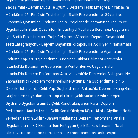
Yaklaşımlar -
Zemin Etüdü ile Uyumlu Deprem Testi: Entegre Bir Yaklaşım
Mümkün mü? -
Endüstri Tesisleri için Statik Projelendirme: Güvenli ve
Ekonomik Çözümler -
Endüstri Tesisi Projelerinde Zamanında Teslim ve
Uygulanabilir Statik Çözümler -
Endüstriyel Yapılarda Sorunsuz Uygulama
için Statik Proje İpuçları -
Proje Geliştirme Sürecine Deprem Dayanıklılık
Testi Entegrasyonu -
Deprem Dayanıklılık Raporu ile Akıllı Şehir Planlaması
Mümkün mü? -
Endüstri Tesisleri için Statik Projelendirme Aşamaları -
Endüstri Yapıları Projelendirme Sürecinde Dikkat Edilmesi Gerekenler -
İstanbul’da Betonarme Güçlendirme Yöntemleri ve Uygulamaları -
İstanbul’da Deprem Performans Analizi -
İzmir’de Depremler Sıklaşıyor: Ne
Yapmalısınız? -
Deprem Yönetmeliğine Uygun Bina Güçlendirme için 5
Özellik -
İstanbul’da Çelik Yapı Güçlendirme -
Ankara’da Depreme Karşı Bina
Güçlendirme Uygulamaları -
Dijital Ekran Çelik Karkası Nedir? -
Köprü
Giydirme Uygulamalarında Çelik Konstrüksiyonun Rolü -
Deprem
Performans Analizi İzmir -
Çelik Konstrüksiyon Köprü Alınlık Giydirme Nedir
ve Neden Tercih Edilir? -
Sanayi Yapılarında Deprem Performans Analizi
Uygulamaları -
LED Ekranlar İçin En Uygun Çelik Karkas Tasarımı Nasıl
Olmalı? -
Hatay’da Bina Risk Tespiti -
Kahramanmaraş Risk Tespiti -