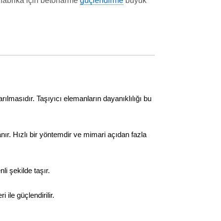
e fabrika için betonarme
güçlendirme
büyük
ılmasıdır. Taşıyıcı elemanların dayanıklılığı bu
anır. Hızlı bir yöntemdir ve mimari açıdan fazla
i şekilde taşır.
le güçlendirilir.