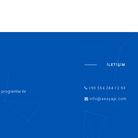
İLETIŞIM
+90 554 284 12 93
 programlar ile
info@aesyapi.com