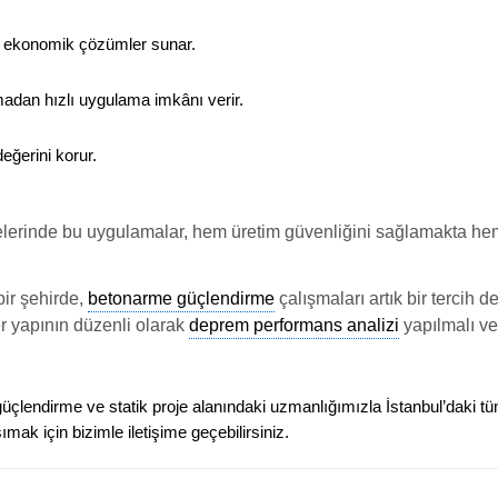
e
ekonomik çözümler
sunar.
atmadan
hızlı uygulama imkânı
verir.
eğerini korur.
elerinde bu uygulamalar, hem üretim güvenliğini sağlamakta hem 
bir şehirde,
betonarme güçlendirme
çalışmaları artık bir tercih d
er yapının düzenli olarak
deprem performans analizi
yapılmalı v
üçlendirme ve statik proje
alanındaki uzmanlığımızla İstanbul’daki tü
ak için bizimle iletişime geçebilirsiniz.