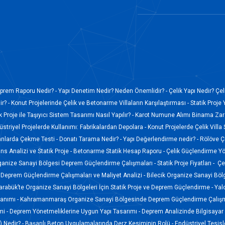
prem Raporu Nedir? -
Yapı Denetim Nedir? Neden Önemlidir? -
Çelik Yapı Nedir? Çel
r? -
Konut Projelerinde Çelik ve Betonarme Villaların Karşılaştırması -
Statik Proje 
k Proje ile Taşıyıcı Sistem Tasarımı Nasıl Yapılır? -
Karot Numune Alımı Binama Zara
düstriyel Projelerde Kullanımı: Fabrikalardan Depolara -
Konut Projelerde Çelik Villa
anlarda Çekme Testi -
Donatı Tarama Nedir? -
Yapı Değerlendirme nedir? -
Rölöve Ç
s Analizi ve Statik Proje -
Betonarme Statik Hesap Raporu -
Çelik Güçlendirme Yö
ganize Sanayi Bölgesi Deprem Güçlendirme Çalışmaları -
Statik Proje Fiyatları -
Çel
Deprem Güçlendirme Çalışmaları ve Maliyet Analizi -
Bilecik Organize Sanayi Böl
arabük’te Organize Sanayi Bölgeleri İçin Statik Proje ve Deprem Güçlendirme -
Yal
lanımı -
Kahramanmaraş Organize Sanayi Bölgesinde Deprem Güçlendirme Çalışm
mi -
Deprem Yönetmeliklerine Uygun Yapı Tasarımı -
Deprem Analizinde Bilgisayar 
 Nedir? -
Başarılı Beton Uygulamalarında Derz Kesiminin Rolü -
Endüstriyel Tesis