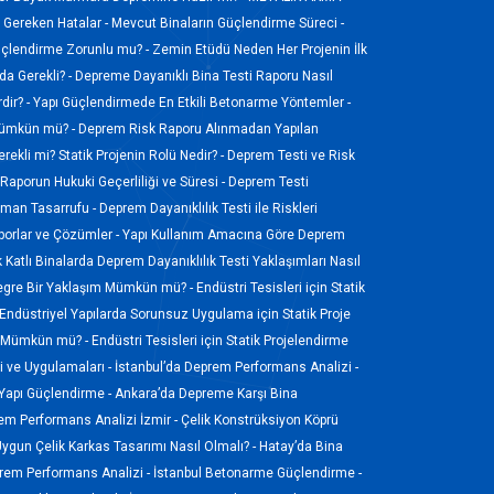
ı Gereken Hatalar -
Mevcut Binaların Güçlendirme Süreci -
üçlendirme Zorunlu mu? -
Zemin Etüdü Neden Her Projenin İlk
a Gerekli? -
Depreme Dayanıklı Bina Testi Raporu Nasıl
dir? -
Yapı Güçlendirmede En Etkili Betonarme Yöntemler -
 Mümkün mü? -
Deprem Risk Raporu Alınmadan Yapılan
rekli mi? Statik Projenin Rolü Nedir? -
Deprem Testi ve Risk
Raporun Hukuki Geçerliliği ve Süresi -
Deprem Testi
Zaman Tasarrufu -
Deprem Dayanıklılık Testi ile Riskleri
porlar ve Çözümler -
Yapı Kullanım Amacına Göre Deprem
 Katlı Binalarda Deprem Dayanıklılık Testi Yaklaşımları Nasıl
tegre Bir Yaklaşım Mümkün mü? -
Endüstri Tesisleri için Statik
Endüstriyel Yapılarda Sorunsuz Uygulama için Statik Proje
sı Mümkün mü? -
Endüstri Tesisleri için Statik Projelendirme
 ve Uygulamaları -
İstanbul’da Deprem Performans Analizi -
 Yapı Güçlendirme -
Ankara’da Depreme Karşı Bina
em Performans Analizi İzmir -
Çelik Konstrüksiyon Köprü
Uygun Çelik Karkas Tasarımı Nasıl Olmalı? -
Hatay’da Bina
em Performans Analizi -
İstanbul Betonarme Güçlendirme -