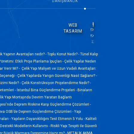
DANIŞMANLIK
WEB
TASARIM
ik Yapının Avantajları nedir? -
Toplu Konut Nedir? -
Tünel Kalıp
Yönetimi: Etkili Proje Planlama İpuçları -
Çelik Yapılar Neden
r Verir Mi? -
Çelik Yapı Maliyeti ve Uzun Vadeli Avantajları:
 Seçeneği -
Çelik Yapılarda Yangın Güvenliği Nasıl Sağlanır? -
izimi Nedir? -
Çelik Konstrüksiyon Projelendirme Nedir? -
ntemleri -
İstanbul Bina Güçlendirme Projeleri -
Binaların
ik Yapı Montajında Devrim Yaratan Bağlantı
gesi'nde Deprem Riskine Karşı Güçlendirme Çözümleri -
ova OSB’de Deprem Güçlendirme Çözümleri -
Yapı
aları -
Yapıların Dayanıklılığını Test Etmenin 5 Yolu -
Kaliteli
Destekli Modellerin Kullanımı -
Riskli Yapı Tespiti ile Güvenli
ler Büyük Marmara Depremine Hazır mı? -
METALİK AKMA