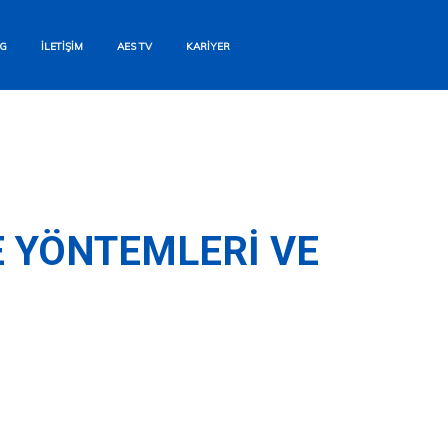
G
İLETIŞIM
AES TV
KARIYER
 YÖNTEMLERI VE