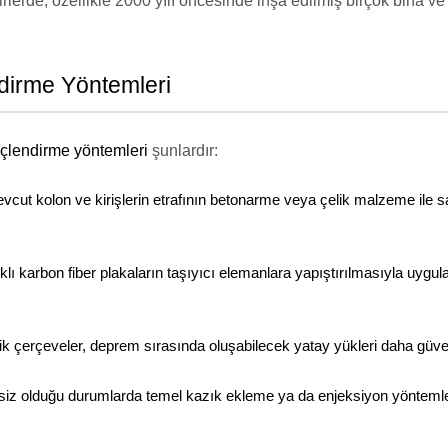
rlerde, özellikle 2000 yılı öncesinde inşa edilmiş birçok bina v
dirme Yöntemleri
çlendirme yöntemleri
şunlardır:
cut kolon ve kirişlerin etrafının betonarme veya çelik malzeme ile sar
klı karbon fiber plakaların taşıyıcı elemanlara yapıştırılmasıyla uygul
k çerçeveler, deprem sırasında oluşabilecek yatay yükleri daha güvenl
iz olduğu durumlarda temel kazık ekleme ya da enjeksiyon yöntemleri i