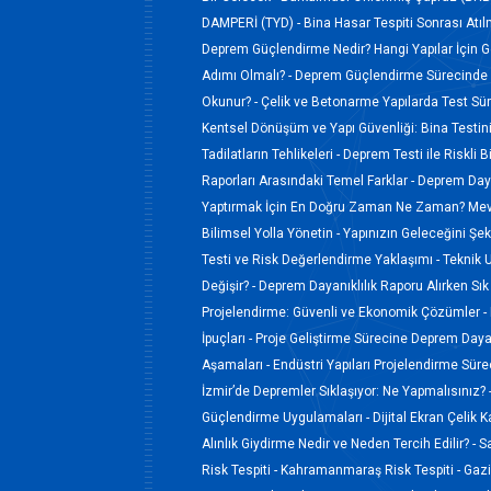
DAMPERİ (TYD) -
Bina Hasar Tespiti Sonrası Atı
Deprem Güçlendirme Nedir? Hangi Yapılar İçin Ge
Adımı Olmalı? -
Deprem Güçlendirme Sürecinde 
Okunur? -
Çelik ve Betonarme Yapılarda Test Süreç
Kentsel Dönüşüm ve Yapı Güvenliği: Bina Testi
Tadilatların Tehlikeleri -
Deprem Testi ile Riskli B
Raporları Arasındaki Temel Farklar -
Deprem Dayan
Yaptırmak İçin En Doğru Zaman Ne Zaman? Mevs
Bilimsel Yolla Yönetin -
Yapınızın Geleceğini Şek
Testi ve Risk Değerlendirme Yaklaşımı -
Teknik 
Değişir? -
Deprem Dayanıklılık Raporu Alırken Sık
Projelendirme: Güvenli ve Ekonomik Çözümler -
İpuçları -
Proje Geliştirme Sürecine Deprem Dayan
Aşamaları -
Endüstri Yapıları Projelendirme Sür
İzmir’de Depremler Sıklaşıyor: Ne Yapmalısınız? 
Güçlendirme Uygulamaları -
Dijital Ekran Çelik 
Alınlık Giydirme Nedir ve Neden Tercih Edilir? -
S
Risk Tespiti -
Kahramanmaraş Risk Tespiti -
Gazi