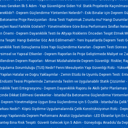
lması Gereken İlk 5 Adım -
Yapı Güvenliğine Giden Yol: Statik Projelerde Kaçınılmas
reklidir? -
Deprem Güçlendirme Yöntemleri Nelerdir? -
Eski Binalar için Deprem G
Betonarme Proje Revizyonları -
Bina Testi Yaptırmak Zorunlu mu? Hangi Durumlard
leri Nasıl Farklılık Gösterir? -
Yönetmeliklere Göre Bina Performans Sınıfları Neler
nin Önemi -
Deprem Dayanıklılık Testi ile Altyapı Risklerini Önceden Tespit Etmek
ina Tespiti: Hangi Belirtiler Göz Ardı Edilmemeli? -
Yeni İnşaatlarda Deprem Testi Ge
ıklılık Testi Sonuçlarına Göre Yapı Güçlendirme Kararları -
Deprem Testi Sonrası 
imsel ve Yapısal Etkenler -
Deprem Raporları ile Proje Geliştirmede Maliyet ve 
illendiren Deprem Raporları -
Mimari Müdahalelerde Deprem Güvenliği: Riskler, Ra
Uygulama Sorumluluğu (TUS) Nedir? Fenni Mesuliyetin Yapı Güvenliği Rolü -
Yüksek
 Yapılan Hatalar ve Doğru Yaklaşımlar -
Zemin Etüdü ile Uyumlu Deprem Testi: En
Endüstri Tesisi Projelerinde Zamanında Teslim ve Uygulanabilir Statik Çözümler -
ıklılık Testi Entegrasyonu -
Deprem Dayanıklılık Raporu ile Akıllı Şehir Planlama
ecinde Dikkat Edilmesi Gerekenler -
İstanbul’da Betonarme Güçlendirme Yöntemleri
-
Deprem Yönetmeliğine Uygun Bina Güçlendirme için 5 Özellik -
İstanbul’da Çelik
Karkası Nedir? -
Köprü Giydirme Uygulamalarında Çelik Konstrüksiyonun Rolü -
Depr
anayi Yapılarında Deprem Performans Analizi Uygulamaları -
LED Ekranlar İçin En 
antep Bina Risk Tespiti: Güvenli Gelecek İçin 5 Adım -
Güneydoğu Anadolu'da Depr