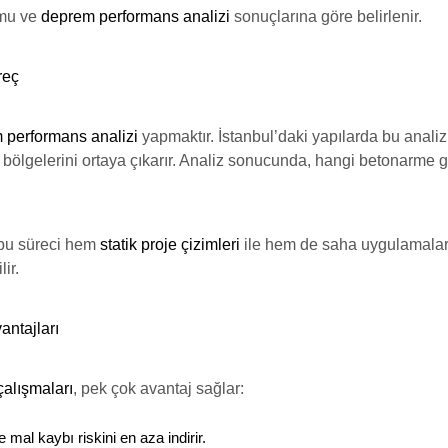
umu ve
deprem performans analizi
sonuçlarına göre belirlenir.
reç
 performans analizi
yapmaktır. İstanbul’daki yapılarda bu anali
iskli bölgelerini ortaya çıkarır. Analiz sonucunda, hangi betonar
 bu süreci hem
statik proje çizimleri
ile hem de saha uygulamaları
ir.
ntajları
alışmaları
, pek çok avantaj sağlar:
e mal kaybı riskini en aza indirir.