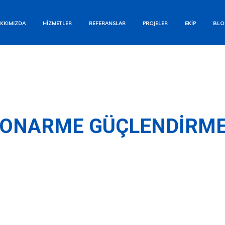
Bizi Arayın
KKIMIZDA
HIZMETLER
REFERANSLAR
PROJELER
EKIP
BLO
+90 554 284 12 93
WhatsApp
Hızlı Yanıt Garantisi
E-posta Gönderin
TONARME GÜÇLENDIRME
info@aesyapi.com
İletişim Formu
Size Hemen Dönüş Yapalım