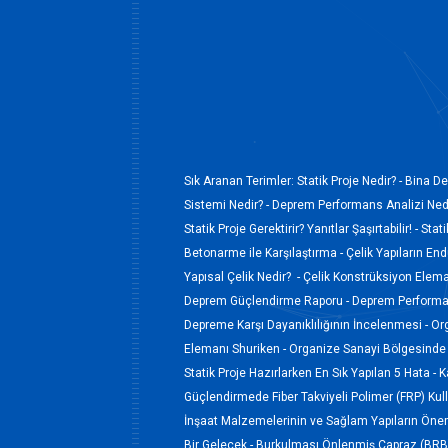
Sık Aranan Terimler:
Statik Proje Nedir? -
Bina De
Sistemi Nedir? -
Deprem Performans Analizi Nedi
Statik Proje Gerektirir? Yanıtlar Şaşırtabilir! -
Stati
Betonarme ile Karşılaştırma -
Çelik Yapıların En
Yapısal Çelik Nedir? -
Çelik Konstrüksiyon Elem
Deprem Güçlendirme Raporu -
Deprem Performan
Depreme Karşı Dayanıklılığının İncelenmesi -
Or
Elemanı Shuriken -
Organize Sanayi Bölgesinde 
Statik Proje Hazırlarken En Sık Yapılan 5 Hata -
K
Güçlendirmede Fiber Takviyeli Polimer (FRP) Kul
İnşaat Malzemelerinin ve Sağlam Yapıların Öne
Bir Gelecek -
Burkulması Önlenmiş Çapraz (BRB)