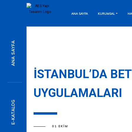
ANA SAYFA
KURUMSAL
HA
7/24 Destek Hattı
ANA SAYFA
Anında Mesaj Gönderin
Detaylı Bilgi İçin
İSTANBUL’DA BE
UYGULAMALARI
Formu Doldurun
E-KATALOG
01 EKIM