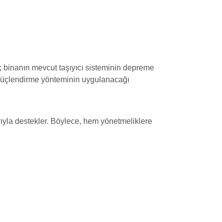
z; binanın mevcut taşıyıcı sisteminin depreme
me güçlendirme yönteminin uygulanacağı
yla destekler. Böylece, hem yönetmeliklere