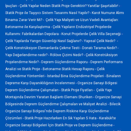
İpuçları -
Çelik Yapılar Neden Statik Proje Gerektirir? Yanıtlar Şaşırtabilir! -
Statik Proje ile Taşıyıcı Sistem Tasarımı Nasıl Yapılır? -
Karot Numune Alımı
Binama Zarar Verir Mi? -
Çelik Yapı Maliyeti ve Uzun Vadeli Avantajları:
Betonarme ile Karşılaştırma -
Çelik Yapıların Endüstriyel Projelerde
Kullanımı: Fabrikalardan Depolara -
Konut Projelerde Çelik Villa Seçeneği -
Çelik Yapılarda Yangın Güvenliği Nasıl Sağlanır? -
Yapısal Çelik Nedir? -
Çelik Konstrüksiyon Elemanlarda Çekme Testi -
Donatı Tarama Nedir? -
Yapı Değerlendirme nedir? -
Rölöve Çizimi Nedir? -
Çelik Konstrüksiyon
Projelendirme Nedir? -
Deprem Güçlendirme Raporu -
Deprem Performans
Analizi ve Statik Proje -
Betonarme Statik Hesap Raporu -
Çelik
Güçlendirme Yöntemleri -
İstanbul Bina Güçlendirme Projeleri -
Binaların
Depreme Karşı Dayanıklılığının İncelenmesi -
Organize Sanayi Bölgesi
Deprem Güçlendirme Çalışmaları -
Statik Proje Fiyatları -
Çelik Yapı
Montajında Devrim Yaratan Bağlantı Elemanı Shuriken -
Organize Sanayi
Bölgesinde Deprem Güçlendirme Çalışmaları ve Maliyet Analizi -
Bilecik
Organize Sanayi Bölgesi'nde Deprem Riskine Karşı Güçlendirme
Çözümleri -
Statik Proje Hazırlarken En Sık Yapılan 5 Hata -
Karabük’te
Organize Sanayi Bölgeleri İçin Statik Proje ve Deprem Güçlendirme -