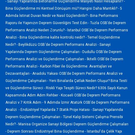
-
Sanayi Yapılarında Betonarme Güçlendirme Maliyeti Nasıl Hesaplanır? -
Bina Güçlendirme mi Kentsel Dönüşüm mü? Hangisi Daha Mantıklı? -
5
Adımda İstinat Duvarı Nedir ve Nasıl Güçlendirilir? -
Bina Performans
Raporu ile Yapınızın Deprem Güvenliğini Test Edin -
Tuzla OSB’de Deprem
Performans Analizi Neden Zorunlu? -
İstanbul OSB'de Deprem Performans
Analizi -
Bina Güçlendirme kalite kontrolü nedir? -
Temel Güçlendirme
Nedir? -
Beylikdüzü OSB'de Deprem Performans Analizi -
Sanayi
Yapılarında Deprem Güçlendirme Çalışmaları -
Dudullu OSB’de Deprem
Performans Analizi ve Güçlendirme Çalışmaları -
İkitelli OSB’de Deprem
Performans Analizi -
Karbon Fiber ile Güçlendirme: Avantajları ve
Dezavantajları -
Anadolu Yakası OSB’de Deprem Performans Analizi ve
Güçlendirme Çalışmaları -
Yeni Binalarda Çatlak Neden Oluşur? Bina Testi
ve Güçlendirme Süreci -
Riskli Yapı Tespiti Süreci Nedir? 6306 Sayılı Kanun
Kapsamında Adım Adım Rehber -
Kocaeli OSB’de Deprem Performans
Analizi v 7 Kritik Adım -
9 Adımda İzmir Atatürk OSB’de Deprem Performans
Analizi -
Endüstriyel Yapılarda 7 Statik Proje Hatası -
Sanayi Yapılarında
Deprem Güçlendirme Çalışmaları -
Tünel Kalıp Sistemi Çalışma Prensibi
Nedir? -
Manisa Organize Sanayi Bölgesi Deprem Güçlendirme Çalışmaları
-
Deprem Sonrası Endüstriyel Bina Güçlendirme -
İstanbul'da Çelik Yapı