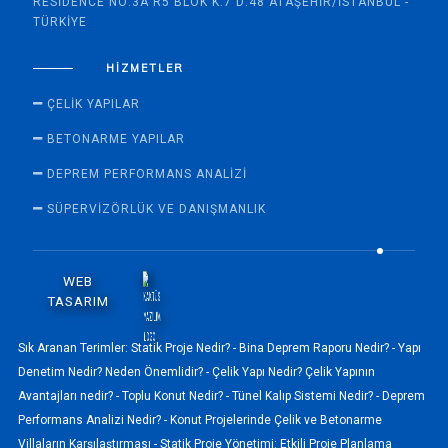
RESIDENCE NO:3A R5 BLOK K:7 D:48 ATAŞEHIR/İSTANBUL -
TÜRKIYE
HIZMETLER
ÇELIK YAPILAR
BETONARME YAPILAR
DEPREM PERFORMANS ANALIZI
SÜPERVİZÖRLÜK VE DANIŞMANLIK
WEB
TASARIM
Sık Aranan Terimler:
Statik Proje Nedir? -
Bina Deprem Raporu Nedir? -
Yapı
Denetim Nedir? Neden Önemlidir? -
Çelik Yapı Nedir? Çelik Yapının
Avantajları nedir? -
Toplu Konut Nedir? -
Tünel Kalıp Sistemi Nedir? -
Deprem
Performans Analizi Nedir? -
Konut Projelerinde Çelik ve Betonarme
Villaların Karşılaştırması -
Statik Proje Yönetimi: Etkili Proje Planlama