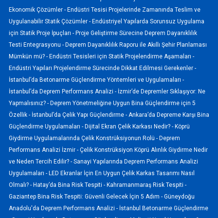
Ekonomik Çözümler -
Endüstri Tesisi Projelerinde Zamanında Teslim ve
Uygulanabilir Statik Çözümler -
Endüstriyel Yapılarda Sorunsuz Uygulama
için Statik Proje İpuçları -
Proje Geliştirme Sürecine Deprem Dayanıklılık
Testi Entegrasyonu -
Deprem Dayanıklılık Raporu ile Akıllı Şehir Planlaması
Mümkün mü? -
Endüstri Tesisleri için Statik Projelendirme Aşamaları -
Endüstri Yapıları Projelendirme Sürecinde Dikkat Edilmesi Gerekenler -
İstanbul’da Betonarme Güçlendirme Yöntemleri ve Uygulamaları -
İstanbul’da Deprem Performans Analizi -
İzmir’de Depremler Sıklaşıyor: Ne
Yapmalısınız? -
Deprem Yönetmeliğine Uygun Bina Güçlendirme için 5
Özellik -
İstanbul’da Çelik Yapı Güçlendirme -
Ankara’da Depreme Karşı Bina
Güçlendirme Uygulamaları -
Dijital Ekran Çelik Karkası Nedir? -
Köprü
Giydirme Uygulamalarında Çelik Konstrüksiyonun Rolü -
Deprem
Performans Analizi İzmir -
Çelik Konstrüksiyon Köprü Alınlık Giydirme Nedir
ve Neden Tercih Edilir? -
Sanayi Yapılarında Deprem Performans Analizi
Uygulamaları -
LED Ekranlar İçin En Uygun Çelik Karkas Tasarımı Nasıl
Olmalı? -
Hatay’da Bina Risk Tespiti -
Kahramanmaraş Risk Tespiti -
Gaziantep Bina Risk Tespiti: Güvenli Gelecek İçin 5 Adım -
Güneydoğu
Anadolu'da Deprem Performans Analizi -
İstanbul Betonarme Güçlendirme