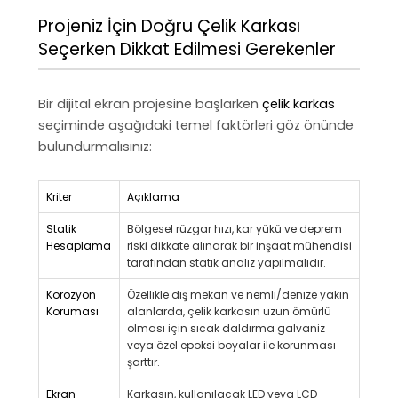
Projeniz İçin Doğru Çelik Karkası
Seçerken Dikkat Edilmesi Gerekenler
Bir dijital ekran projesine başlarken
çelik karkas
seçiminde aşağıdaki temel faktörleri göz önünde
bulundurmalısınız:
Kriter
Açıklama
Statik
Bölgesel rüzgar hızı, kar yükü ve deprem
Hesaplama
riski dikkate alınarak bir inşaat mühendisi
tarafından statik analiz yapılmalıdır.
Korozyon
Özellikle dış mekan ve nemli/denize yakın
Koruması
alanlarda, çelik karkasın uzun ömürlü
olması için sıcak daldırma galvaniz
veya özel epoksi boyalar ile korunması
şarttır.
Ekran
Karkasın, kullanılacak LED veya LCD