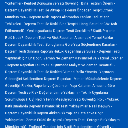
Yöntemler -
Kentsel Dönüşüm ve Yapı Güvenliği: Bina Testinin Önemi -
Deprem Dayanıklılık Testi ile Altyapı Risklerini Önceden Tespit Etmek
Mümkün mü? -
Deprem Risk Raporu Alınmadan Yapılan Tadilatların
Tehlikeleri -
Deprem Testi ile Riskli Bina Tespiti: Hangi Belirtiler Göz Ardı
Edilmemeli? -
Yeni İnşaatlarda Deprem Testi Gerekli mi? Statik Projenin
Rolü Nedir? -
Deprem Testi ve Risk Raporları Arasındaki Temel Farklar -
Deprem Dayanıklılık Testi Sonuçlarına Göre Yapı Güçlendirme Kararları -
Deprem Testi Sonrası Raporun Hukuki Geçerliliği ve Süresi -
Deprem Testi
Yaptırmak İçin En Doğru Zaman Ne Zaman? Mevsimsel ve Yapısal Etkenler
-
Deprem Raporları ile Proje Geliştirmede Maliyet ve Zaman Tasarrufu -
Deprem Dayanıklılık Testi ile Riskleri Bilimsel Yolla Yönetin -
Yapınızın
Geleceğini Şekillendiren Deprem Raporları -
Mimari Müdahalelerde Deprem
Güvenliği: Riskler, Raporlar ve Çözümler -
Yapı Kullanım Amacına Göre
Deprem Testi ve Risk Değerlendirme Yaklaşımı -
Teknik Uygulama
Sorumluluğu (TUS) Nedir? Fenni Mesuliyetin Yapı Güvenliği Rolü -
Yüksek
Katlı Binalarda Deprem Dayanıklılık Testi Yaklaşımları Nasıl Değişir? -
Deprem Dayanıklılık Raporu Alırken Sık Yapılan Hatalar ve Doğru
Yaklaşımlar -
Zemin Etüdü ile Uyumlu Deprem Testi: Entegre Bir Yaklaşım
Mümkün mü? -
Endüstri Tesisleri için Statik Projelendirme: Güvenli ve