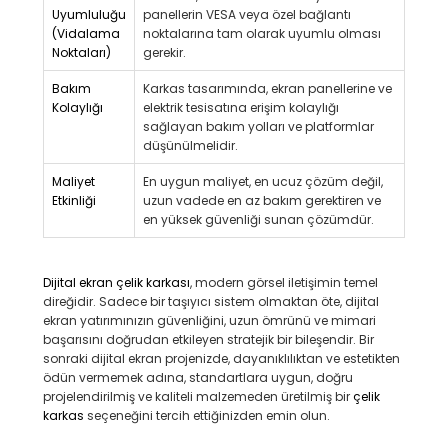
Uyumluluğu
panellerin VESA veya özel bağlantı
(Vidalama
noktalarına tam olarak uyumlu olması
Noktaları)
gerekir.
Bakım
Karkas tasarımında, ekran panellerine ve
Kolaylığı
elektrik tesisatına erişim kolaylığı
sağlayan bakım yolları ve platformlar
düşünülmelidir.
Maliyet
En uygun maliyet, en ucuz çözüm değil,
Etkinliği
uzun vadede en az bakım gerektiren ve
en yüksek güvenliği sunan çözümdür.
Dijital ekran çelik karkası
, modern görsel iletişimin temel
direğidir. Sadece bir taşıyıcı sistem olmaktan öte, dijital
ekran yatırımınızın güvenliğini, uzun ömrünü ve mimari
başarısını doğrudan etkileyen stratejik bir bileşendir. Bir
sonraki dijital ekran projenizde, dayanıklılıktan ve estetikten
ödün vermemek adına, standartlara uygun, doğru
projelendirilmiş ve kaliteli malzemeden üretilmiş bir
çelik
karkas
seçeneğini tercih ettiğinizden emin olun.