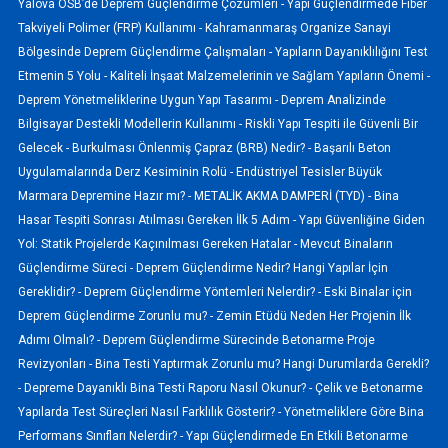
Yalova OSB’de Deprem Güçlendirme Çözümleri -
Yapı Güçlendirmede Fiber
Takviyeli Polimer (FRP) Kullanımı -
Kahramanmaraş Organize Sanayi
Bölgesinde Deprem Güçlendirme Çalışmaları -
Yapıların Dayanıklılığını Test
Etmenin 5 Yolu -
Kaliteli İnşaat Malzemelerinin ve Sağlam Yapıların Önemi -
Deprem Yönetmeliklerine Uygun Yapı Tasarımı -
Deprem Analizinde
Bilgisayar Destekli Modellerin Kullanımı -
Riskli Yapı Tespiti ile Güvenli Bir
Gelecek -
Burkulması Önlenmiş Çapraz (BRB) Nedir? -
Başarılı Beton
Uygulamalarında Derz Kesiminin Rolü -
Endüstriyel Tesisler Büyük
Marmara Depremine Hazır mı? -
METALİK AKMA DAMPERİ (TYD) -
Bina
Hasar Tespiti Sonrası Atılması Gereken İlk 5 Adım -
Yapı Güvenliğine Giden
Yol: Statik Projelerde Kaçınılması Gereken Hatalar -
Mevcut Binaların
Güçlendirme Süreci -
Deprem Güçlendirme Nedir? Hangi Yapılar İçin
Gereklidir? -
Deprem Güçlendirme Yöntemleri Nelerdir? -
Eski Binalar için
Deprem Güçlendirme Zorunlu mu? -
Zemin Etüdü Neden Her Projenin İlk
Adımı Olmalı? -
Deprem Güçlendirme Sürecinde Betonarme Proje
Revizyonları -
Bina Testi Yaptırmak Zorunlu mu? Hangi Durumlarda Gerekli?
-
Depreme Dayanıklı Bina Testi Raporu Nasıl Okunur? -
Çelik ve Betonarme
Yapılarda Test Süreçleri Nasıl Farklılık Gösterir? -
Yönetmeliklere Göre Bina
Performans Sınıfları Nelerdir? -
Yapı Güçlendirmede En Etkili Betonarme