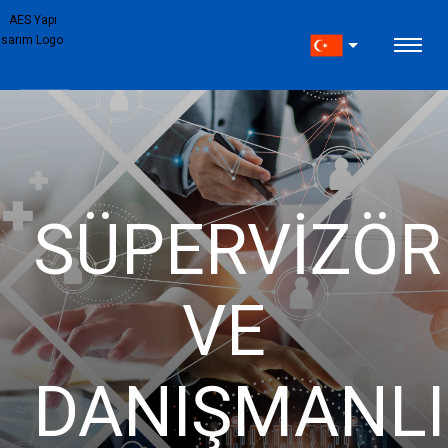
Bizi Arayın
7/24 Destek Hattı
+90 554 284 12 93
WhatsApp
Anında Mesaj Gönderin
Hızlı Yanıt Garantisi
SÜPERVIZÖR
E-posta Gönderin
Detaylı Bilgi İçin
info@aesyapi.com
VE
İletişim Formu
Formu Doldurun
Size Hemen Dönüş Yapalım
DANIŞMANLI