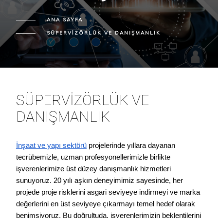
ANA SAYFA
SÜPERVIZÖRLÜK VE DANIŞMANLIK
SÜPERVIZÖRLÜK VE
DANIŞMANLIK
İnşaat ve yapı sektörü
projelerinde
yıllara dayanan
tecrübemizle, uzman profesyonellerimizle birlikte
işverenlerimize üst düzey
danışmanlık hizmetleri
sunuyoruz.
20 yılı aşkın deneyimimiz
sayesinde, her
projede proje risklerini asgari seviyeye indirmeyi ve marka
değerlerini en üst seviyeye çıkarmayı temel hedef olarak
benimsiyoruz. Bu doğrultuda, işverenlerimizin beklentilerini