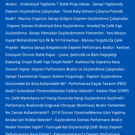
Analizi -
Endüstriyel Yapılarda 7 Statik Proje Hatası -
Sanayi Yapılarında
Deprem Güçlendirme Çalışmaları -
Tünel Kalıp Sistemi Çalışma Prensibi
Nedir? -
Manisa Organize Sanayi Bölgesi Deprem Güçlendirme Çalışmaları
-
Deprem Sonrası Endüstriyel Bina Güçlendirme -
İstanbul'da Çelik Yapı
Güçlendirme -
Binayı Yıkmadan Güçlendirmenin Yöntemleri -
Yeni Mezun
İnşaat Mühendisleri İçin İlk İki Yıl Yol Haritası -
Manisa Turgutlu’da Çelik
Projeler -
Manisa Sanayi Bölgelerinde Deprem Performans Analizi -
Kentsel
Dönüşüm Öncesi Statik Rapor: -
Çevre, Şehircilik ve İklim Değişikliği
Bakanlığı Onaylı Riskli Yapı Tespiti Nedir? -
Balıkesir’de Depreme Karşı
Güvenli Yapılar: Deprem Performans Analizi ve Güçlendirme Çalışmaları -
Sanayi Tesislerinde Taşıyıcı Sistem Yorgunluğu -
Deprem Güçlendirme
Sürecindeki Bir Bina Kullanılabilir Mi? -
Performansa Dayalı Tasarım (PBD)
Nedir? Geleneksel Yönetmeliklerden Farkları Nelerdir? -
Karbon Fiber (CFRP)
mi, Çelik Mantolama mı? Hangi Durumda Hangi Güçlendirme Seçilmeli? -
Performans Analizinde Doğrusal Olmayan (Nonlinear) Analiz Yöntemleri
Ne Zaman Kullanılmalıdır? -
2018 Öncesi Yönetmeliklerine Göre Yapılmış
Binalar İçin Riskler Nelerdir? -
Güçlendirme Sonrası Performans Analizi
Neden Yeniden Yapılır? -
Yumuşak Kat Düzensizliği (Soft Story) Deprem
Performansını Nasıl Etkiler? -
Kahramanmaraş'ta Deprem Performans