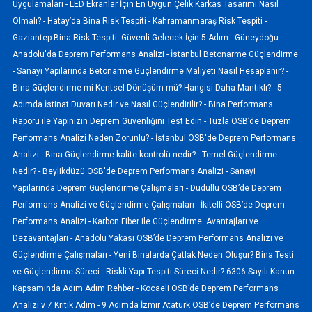
Uygulamaları -
LED Ekranlar İçin En Uygun Çelik Karkas Tasarımı Nasıl
Olmalı? -
Hatay’da Bina Risk Tespiti -
Kahramanmaraş Risk Tespiti -
Gaziantep Bina Risk Tespiti: Güvenli Gelecek İçin 5 Adım -
Güneydoğu
Anadolu'da Deprem Performans Analizi -
İstanbul Betonarme Güçlendirme
-
Sanayi Yapılarında Betonarme Güçlendirme Maliyeti Nasıl Hesaplanır? -
Bina Güçlendirme mi Kentsel Dönüşüm mü? Hangisi Daha Mantıklı? -
5
Adımda İstinat Duvarı Nedir ve Nasıl Güçlendirilir? -
Bina Performans
Raporu ile Yapınızın Deprem Güvenliğini Test Edin -
Tuzla OSB’de Deprem
Performans Analizi Neden Zorunlu? -
İstanbul OSB'de Deprem Performans
Analizi -
Bina Güçlendirme kalite kontrolü nedir? -
Temel Güçlendirme
Nedir? -
Beylikdüzü OSB'de Deprem Performans Analizi -
Sanayi
Yapılarında Deprem Güçlendirme Çalışmaları -
Dudullu OSB’de Deprem
Performans Analizi ve Güçlendirme Çalışmaları -
İkitelli OSB’de Deprem
Performans Analizi -
Karbon Fiber ile Güçlendirme: Avantajları ve
Dezavantajları -
Anadolu Yakası OSB’de Deprem Performans Analizi ve
Güçlendirme Çalışmaları -
Yeni Binalarda Çatlak Neden Oluşur? Bina Testi
ve Güçlendirme Süreci -
Riskli Yapı Tespiti Süreci Nedir? 6306 Sayılı Kanun
Kapsamında Adım Adım Rehber -
Kocaeli OSB’de Deprem Performans
Analizi v 7 Kritik Adım -
9 Adımda İzmir Atatürk OSB’de Deprem Performans