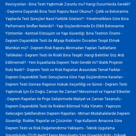
Revizyonları -
Bina Testi Yaptırmak Zorunlu mu? Hangi Durumlarda Gerekli?
-
Depreme Dayanıklı Bina Testi Raporu Nasıl Okunur? -
Çelik ve Betonarme
Yapılarda Test Süreçleri Nasıl Farklılık Gösterir? -
Yönetmeliklere Göre Bina
Performans Sınıfları Nelerdir? -
Yapı Güçlendirmede En Etkili Betonarme
Yöntemler -
Kentsel Dönüşüm ve Yapı Güvenliği: Bina Testinin Önemi -
Deprem Dayanıklılık Testi ile Altyapı Risklerini Önceden Tespit Etmek
Mümkün mü? -
Deprem Risk Raporu Alınmadan Yapılan Tadilatların
Tehlikeleri -
Deprem Testi ile Riskli Bina Tespiti: Hangi Belirtiler Göz Ardı
Edilmemeli? -
Yeni İnşaatlarda Deprem Testi Gerekli mi? Statik Projenin
Rolü Nedir? -
Deprem Testi ve Risk Raporları Arasındaki Temel Farklar -
Deprem Dayanıklılık Testi Sonuçlarına Göre Yapı Güçlendirme Kararları -
Deprem Testi Sonrası Raporun Hukuki Geçerliliği ve Süresi -
Deprem Testi
Yaptırmak İçin En Doğru Zaman Ne Zaman? Mevsimsel ve Yapısal Etkenler
-
Deprem Raporları ile Proje Geliştirmede Maliyet ve Zaman Tasarrufu -
Deprem Dayanıklılık Testi ile Riskleri Bilimsel Yolla Yönetin -
Yapınızın
Geleceğini Şekillendiren Deprem Raporları -
Mimari Müdahalelerde Deprem
Güvenliği: Riskler, Raporlar ve Çözümler -
Yapı Kullanım Amacına Göre
Deprem Testi ve Risk Değerlendirme Yaklaşımı -
Teknik Uygulama
Sorumluluğu (TUS) Nedir? Fenni Mesuliyetin Yapı Güvenliği Rolü -
Yüksek