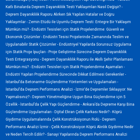
Katlı Binalarda Deprem Dayanıklılık Testi Yaklaşımları Nasıl Değişir? -
Deprem Dayanıklılık Raporu Alırken Sık Yapılan Hatalar ve Doğru
Yaklaşımlar -
Zemin Etüdü ile Uyumlu Deprem Testi: Entegre Bir Yaklaşım
Mümkün mü? -
Endüstri Tesisleri için Statik Projelendirme: Güvenli ve
Ekonomik Çözümler -
Endüstri Tesisi Projelerinde Zamanında Teslim ve
Uygulanabilir Statik Çözümler -
Endüstriyel Yapılarda Sorunsuz Uygulama
için Statik Proje İpuçları -
Proje Geliştirme Sürecine Deprem Dayanıklılık
Testi Entegrasyonu -
Deprem Dayanıklılık Raporu ile Akıllı Şehir Planlaması
Mümkün mü? -
Endüstri Tesisleri için Statik Projelendirme Aşamaları -
Endüstri Yapıları Projelendirme Sürecinde Dikkat Edilmesi Gerekenler -
İstanbul’da Betonarme Güçlendirme Yöntemleri ve Uygulamaları -
İstanbul’da Deprem Performans Analizi -
İzmir’de Depremler Sıklaşıyor: Ne
Yapmalısınız? -
Deprem Yönetmeliğine Uygun Bina Güçlendirme için 5
Özellik -
İstanbul’da Çelik Yapı Güçlendirme -
Ankara’da Depreme Karşı Bina
Güçlendirme Uygulamaları -
Dijital Ekran Çelik Karkası Nedir? -
Köprü
Giydirme Uygulamalarında Çelik Konstrüksiyonun Rolü -
Deprem
Performans Analizi İzmir -
Çelik Konstrüksiyon Köprü Alınlık Giydirme Nedir
ve Neden Tercih Edilir? -
Sanayi Yapılarında Deprem Performans Analizi