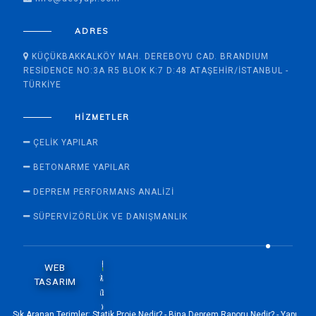
ADRES
KÜÇÜKBAKKALKÖY MAH. DEREBOYU CAD. BRANDIUM
RESIDENCE NO:3A R5 BLOK K:7 D:48 ATAŞEHIR/İSTANBUL -
TÜRKIYE
HIZMETLER
ÇELIK YAPILAR
BETONARME YAPILAR
DEPREM PERFORMANS ANALIZI
SÜPERVİZÖRLÜK VE DANIŞMANLIK
WEB
TASARIM
Sık Aranan Terimler:
Statik Proje Nedir? -
Bina Deprem Raporu Nedir? -
Yapı