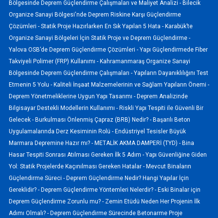
Bölgesinde Deprem Güçlendirme Çalışmaları ve Maliyet Analizi -
Bilecik
Organize Sanayi Bölgesi'nde Deprem Riskine Karşı Güçlendirme
Çözümleri -
Statik Proje Hazırlarken En Sık Yapılan 5 Hata -
Karabük’te
Organize Sanayi Bölgeleri İçin Statik Proje ve Deprem Güçlendirme -
Yalova OSB’de Deprem Güçlendirme Çözümleri -
Yapı Güçlendirmede Fiber
Takviyeli Polimer (FRP) Kullanımı -
Kahramanmaraş Organize Sanayi
Bölgesinde Deprem Güçlendirme Çalışmaları -
Yapıların Dayanıklılığını Test
Etmenin 5 Yolu -
Kaliteli İnşaat Malzemelerinin ve Sağlam Yapıların Önemi -
Deprem Yönetmeliklerine Uygun Yapı Tasarımı -
Deprem Analizinde
Bilgisayar Destekli Modellerin Kullanımı -
Riskli Yapı Tespiti ile Güvenli Bir
Gelecek -
Burkulması Önlenmiş Çapraz (BRB) Nedir? -
Başarılı Beton
Uygulamalarında Derz Kesiminin Rolü -
Endüstriyel Tesisler Büyük
Marmara Depremine Hazır mı? -
METALİK AKMA DAMPERİ (TYD) -
Bina
Hasar Tespiti Sonrası Atılması Gereken İlk 5 Adım -
Yapı Güvenliğine Giden
Yol: Statik Projelerde Kaçınılması Gereken Hatalar -
Mevcut Binaların
Güçlendirme Süreci -
Deprem Güçlendirme Nedir? Hangi Yapılar İçin
Gereklidir? -
Deprem Güçlendirme Yöntemleri Nelerdir? -
Eski Binalar için
Deprem Güçlendirme Zorunlu mu? -
Zemin Etüdü Neden Her Projenin İlk
Adımı Olmalı? -
Deprem Güçlendirme Sürecinde Betonarme Proje