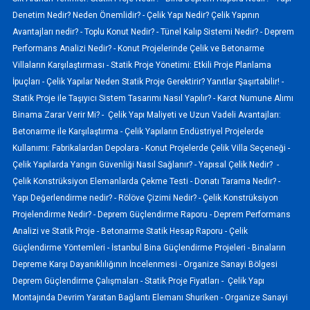
Denetim Nedir? Neden Önemlidir? -
Çelik Yapı Nedir? Çelik Yapının
Avantajları nedir? -
Toplu Konut Nedir? -
Tünel Kalıp Sistemi Nedir? -
Deprem
Performans Analizi Nedir? -
Konut Projelerinde Çelik ve Betonarme
Villaların Karşılaştırması -
Statik Proje Yönetimi: Etkili Proje Planlama
İpuçları -
Çelik Yapılar Neden Statik Proje Gerektirir? Yanıtlar Şaşırtabilir! -
Statik Proje ile Taşıyıcı Sistem Tasarımı Nasıl Yapılır? -
Karot Numune Alımı
Binama Zarar Verir Mi? -
Çelik Yapı Maliyeti ve Uzun Vadeli Avantajları:
Betonarme ile Karşılaştırma -
Çelik Yapıların Endüstriyel Projelerde
Kullanımı: Fabrikalardan Depolara -
Konut Projelerde Çelik Villa Seçeneği -
Çelik Yapılarda Yangın Güvenliği Nasıl Sağlanır? -
Yapısal Çelik Nedir? -
Çelik Konstrüksiyon Elemanlarda Çekme Testi -
Donatı Tarama Nedir? -
Yapı Değerlendirme nedir? -
Rölöve Çizimi Nedir? -
Çelik Konstrüksiyon
Projelendirme Nedir? -
Deprem Güçlendirme Raporu -
Deprem Performans
Analizi ve Statik Proje -
Betonarme Statik Hesap Raporu -
Çelik
Güçlendirme Yöntemleri -
İstanbul Bina Güçlendirme Projeleri -
Binaların
Depreme Karşı Dayanıklılığının İncelenmesi -
Organize Sanayi Bölgesi
Deprem Güçlendirme Çalışmaları -
Statik Proje Fiyatları -
Çelik Yapı
Montajında Devrim Yaratan Bağlantı Elemanı Shuriken -
Organize Sanayi