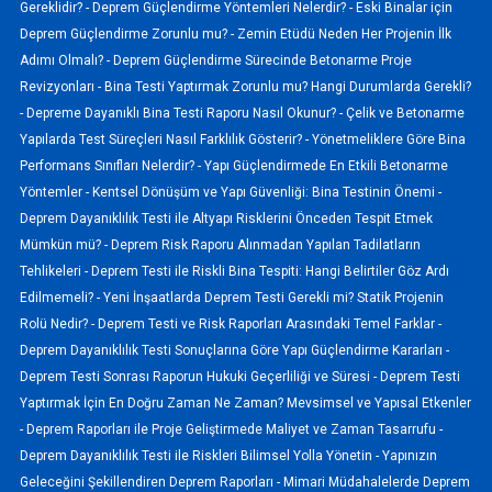
Gereklidir? -
Deprem Güçlendirme Yöntemleri Nelerdir? -
Eski Binalar için
Deprem Güçlendirme Zorunlu mu? -
Zemin Etüdü Neden Her Projenin İlk
Adımı Olmalı? -
Deprem Güçlendirme Sürecinde Betonarme Proje
Revizyonları -
Bina Testi Yaptırmak Zorunlu mu? Hangi Durumlarda Gerekli?
-
Depreme Dayanıklı Bina Testi Raporu Nasıl Okunur? -
Çelik ve Betonarme
Yapılarda Test Süreçleri Nasıl Farklılık Gösterir? -
Yönetmeliklere Göre Bina
Performans Sınıfları Nelerdir? -
Yapı Güçlendirmede En Etkili Betonarme
Yöntemler -
Kentsel Dönüşüm ve Yapı Güvenliği: Bina Testinin Önemi -
Deprem Dayanıklılık Testi ile Altyapı Risklerini Önceden Tespit Etmek
Mümkün mü? -
Deprem Risk Raporu Alınmadan Yapılan Tadilatların
Tehlikeleri -
Deprem Testi ile Riskli Bina Tespiti: Hangi Belirtiler Göz Ardı
Edilmemeli? -
Yeni İnşaatlarda Deprem Testi Gerekli mi? Statik Projenin
Rolü Nedir? -
Deprem Testi ve Risk Raporları Arasındaki Temel Farklar -
Deprem Dayanıklılık Testi Sonuçlarına Göre Yapı Güçlendirme Kararları -
Deprem Testi Sonrası Raporun Hukuki Geçerliliği ve Süresi -
Deprem Testi
Yaptırmak İçin En Doğru Zaman Ne Zaman? Mevsimsel ve Yapısal Etkenler
-
Deprem Raporları ile Proje Geliştirmede Maliyet ve Zaman Tasarrufu -
Deprem Dayanıklılık Testi ile Riskleri Bilimsel Yolla Yönetin -
Yapınızın
Geleceğini Şekillendiren Deprem Raporları -
Mimari Müdahalelerde Deprem