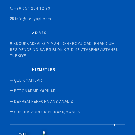
+90 554 284 12 93
info@aesyapi.com
ADRES
KÜÇÜKBAKKALKÖY MAH. DEREBOYU CAD. BRANDIUM
RESIDENCE NO:3A R5 BLOK K:7 D:48 ATAŞEHIR/İSTANBUL -
TÜRKIYE
HIZMETLER
ÇELIK YAPILAR
BETONARME YAPILAR
DEPREM PERFORMANS ANALIZI
SÜPERVİZÖRLÜK VE DANIŞMANLIK
WEB