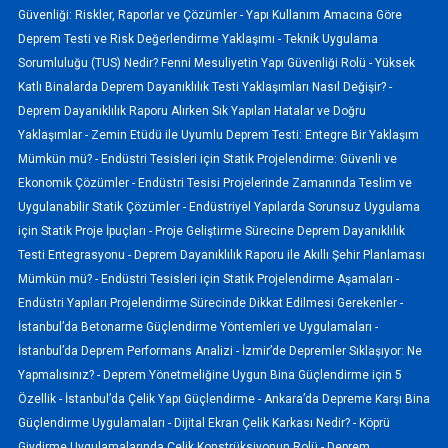
Güvenliği: Riskler, Raporlar ve Çözümler -
Yapı Kullanım Amacına Göre
Deprem Testi ve Risk Değerlendirme Yaklaşımı -
Teknik Uygulama
Sorumluluğu (TUS) Nedir? Fenni Mesuliyetin Yapı Güvenliği Rolü -
Yüksek
Katlı Binalarda Deprem Dayanıklılık Testi Yaklaşımları Nasıl Değişir? -
Deprem Dayanıklılık Raporu Alırken Sık Yapılan Hatalar ve Doğru
Yaklaşımlar -
Zemin Etüdü ile Uyumlu Deprem Testi: Entegre Bir Yaklaşım
Mümkün mü? -
Endüstri Tesisleri için Statik Projelendirme: Güvenli ve
Ekonomik Çözümler -
Endüstri Tesisi Projelerinde Zamanında Teslim ve
Uygulanabilir Statik Çözümler -
Endüstriyel Yapılarda Sorunsuz Uygulama
için Statik Proje İpuçları -
Proje Geliştirme Sürecine Deprem Dayanıklılık
Testi Entegrasyonu -
Deprem Dayanıklılık Raporu ile Akıllı Şehir Planlaması
Mümkün mü? -
Endüstri Tesisleri için Statik Projelendirme Aşamaları -
Endüstri Yapıları Projelendirme Sürecinde Dikkat Edilmesi Gerekenler -
İstanbul’da Betonarme Güçlendirme Yöntemleri ve Uygulamaları -
İstanbul’da Deprem Performans Analizi -
İzmir’de Depremler Sıklaşıyor: Ne
Yapmalısınız? -
Deprem Yönetmeliğine Uygun Bina Güçlendirme için 5
Özellik -
İstanbul’da Çelik Yapı Güçlendirme -
Ankara’da Depreme Karşı Bina
Güçlendirme Uygulamaları -
Dijital Ekran Çelik Karkası Nedir? -
Köprü
Giydirme Uygulamalarında Çelik Konstrüksiyonun Rolü -
Deprem