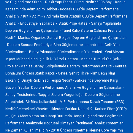
ve Güçlendirme Süreci -
Riskli Yapı Tespiti Süreci Nedir? 6306 Sayılı Kanun
Kapsamında Adım Adım Rehber -
Kocaeli OSB’de Deprem Performans
Analizi v 7 Kritik Adım -
9 Adımda İzmir Atatürk OSB’de Deprem Performans
Analizi -
Endüstriyel Yapılarda 7 Statik Proje Hatası -
Sanayi Yapılarında
Deprem Güçlendirme Çalışmaları -
Tünel Kalıp Sistemi Çalışma Prensibi
Nedir? -
Manisa Organize Sanayi Bölgesi Deprem Güçlendirme Çalışmaları
-
Deprem Sonrası Endüstriyel Bina Güçlendirme -
İstanbul'da Çelik Yapı
Güçlendirme -
Binayı Yıkmadan Güçlendirmenin Yöntemleri -
Yeni Mezun
İnşaat Mühendisleri İçin İlk İki Yıl Yol Haritası -
Manisa Turgutlu’da Çelik
Projeler -
Manisa Sanayi Bölgelerinde Deprem Performans Analizi -
Kentsel
Dönüşüm Öncesi Statik Rapor: -
Çevre, Şehircilik ve İklim Değişikliği
Bakanlığı Onaylı Riskli Yapı Tespiti Nedir? -
Balıkesir’de Depreme Karşı
Güvenli Yapılar: Deprem Performans Analizi ve Güçlendirme Çalışmaları -
Sanayi Tesislerinde Taşıyıcı Sistem Yorgunluğu -
Deprem Güçlendirme
Sürecindeki Bir Bina Kullanılabilir Mi? -
Performansa Dayalı Tasarım (PBD)
Nedir? Geleneksel Yönetmeliklerden Farkları Nelerdir? -
Karbon Fiber (CFRP)
mi, Çelik Mantolama mı? Hangi Durumda Hangi Güçlendirme Seçilmeli? -
Performans Analizinde Doğrusal Olmayan (Nonlinear) Analiz Yöntemleri
Ne Zaman Kullanılmalıdır? -
2018 Öncesi Yönetmeliklerine Göre Yapılmış