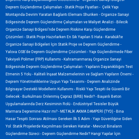
Deprem Güçlendirme Çalışmaları -
Statik Proje Fiyatları -
Çelik Yapı
Montajında Devrim Yaratan Bağlantı Elemanı Shuriken -
Organize Sanayi
Bölgesinde Deprem Güçlendirme Çalışmaları ve Maliyet Analizi -
Bilecik
Organize Sanayi Bölgesi'nde Deprem Riskine Karşı Güçlendirme
Çözümleri -
Statik Proje Hazırlarken En Sık Yapılan 5 Hata -
Karabük’te
Organize Sanayi Bölgeleri İçin Statik Proje ve Deprem Güçlendirme -
Yalova OSB’de Deprem Güçlendirme Çözümleri -
Yapı Güçlendirmede Fiber
Takviyeli Polimer (FRP) Kullanımı -
Kahramanmaraş Organize Sanayi
Bölgesinde Deprem Güçlendirme Çalışmaları -
Yapıların Dayanıklılığını Test
Etmenin 5 Yolu -
Kaliteli İnşaat Malzemelerinin ve Sağlam Yapıların Önemi -
Deprem Yönetmeliklerine Uygun Yapı Tasarımı -
Deprem Analizinde
Bilgisayar Destekli Modellerin Kullanımı -
Riskli Yapı Tespiti ile Güvenli Bir
Gelecek -
Burkulması Önlenmiş Çapraz (BRB) Nedir? -
Başarılı Beton
Uygulamalarında Derz Kesiminin Rolü -
Endüstriyel Tesisler Büyük
Marmara Depremine Hazır mı? -
METALİK AKMA DAMPERİ (TYD) -
Bina
Hasar Tespiti Sonrası Atılması Gereken İlk 5 Adım -
Yapı Güvenliğine Giden
Yol: Statik Projelerde Kaçınılması Gereken Hatalar -
Mevcut Binaların
Güçlendirme Süreci -
Deprem Güçlendirme Nedir? Hangi Yapılar İçin