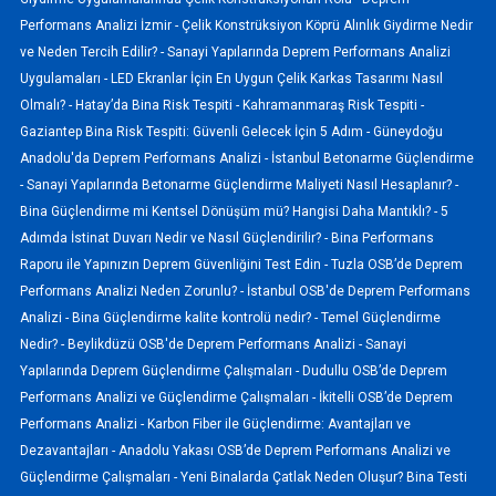
Performans Analizi İzmir -
Çelik Konstrüksiyon Köprü Alınlık Giydirme Nedir
ve Neden Tercih Edilir? -
Sanayi Yapılarında Deprem Performans Analizi
Uygulamaları -
LED Ekranlar İçin En Uygun Çelik Karkas Tasarımı Nasıl
Olmalı? -
Hatay’da Bina Risk Tespiti -
Kahramanmaraş Risk Tespiti -
Gaziantep Bina Risk Tespiti: Güvenli Gelecek İçin 5 Adım -
Güneydoğu
Anadolu'da Deprem Performans Analizi -
İstanbul Betonarme Güçlendirme
-
Sanayi Yapılarında Betonarme Güçlendirme Maliyeti Nasıl Hesaplanır? -
Bina Güçlendirme mi Kentsel Dönüşüm mü? Hangisi Daha Mantıklı? -
5
Adımda İstinat Duvarı Nedir ve Nasıl Güçlendirilir? -
Bina Performans
Raporu ile Yapınızın Deprem Güvenliğini Test Edin -
Tuzla OSB’de Deprem
Performans Analizi Neden Zorunlu? -
İstanbul OSB'de Deprem Performans
Analizi -
Bina Güçlendirme kalite kontrolü nedir? -
Temel Güçlendirme
Nedir? -
Beylikdüzü OSB'de Deprem Performans Analizi -
Sanayi
Yapılarında Deprem Güçlendirme Çalışmaları -
Dudullu OSB’de Deprem
Performans Analizi ve Güçlendirme Çalışmaları -
İkitelli OSB’de Deprem
Performans Analizi -
Karbon Fiber ile Güçlendirme: Avantajları ve
Dezavantajları -
Anadolu Yakası OSB’de Deprem Performans Analizi ve
Güçlendirme Çalışmaları -
Yeni Binalarda Çatlak Neden Oluşur? Bina Testi