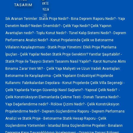
TASARIM
Sık Aranan Terimler:
Statik Proje Nedir? -
Bina Deprem Raporu Nedir? -
Yapı
Denetim Nedir? Neden Önemlidir? -
Çelik Yapı Nedir? Çelik Yapının
Avantajları nedir? -
Toplu Konut Nedir? -
Tünel Kalıp Sistemi Nedir? -
Deprem
Performans Analizi Nedir? -
Konut Projelerinde Çelik ve Betonarme
Villaların Karşılaştırması -
Statik Proje Yönetimi: Etkili Proje Planlama
İpuçları -
Çelik Yapılar Neden Statik Proje Gerektirir? Yanıtlar Şaşırtabilir! -
Statik Proje ile Taşıyıcı Sistem Tasarımı Nasıl Yapılır? -
Karot Numune Alımı
Binama Zarar Verir Mi? -
Çelik Yapı Maliyeti ve Uzun Vadeli Avantajları:
Betonarme ile Karşılaştırma -
Çelik Yapıların Endüstriyel Projelerde
Kullanımı: Fabrikalardan Depolara -
Konut Projelerde Çelik Villa Seçeneği -
Çelik Yapılarda Yangın Güvenliği Nasıl Sağlanır? -
Yapısal Çelik Nedir? -
Çelik Konstrüksiyon Elemanlarda Çekme Testi -
Donatı Tarama Nedir? -
Yapı Değerlendirme nedir? -
Rölöve Çizimi Nedir? -
Çelik Konstrüksiyon
Projelendirme Nedir? -
Deprem Güçlendirme Raporu -
Deprem Performans
Analizi ve Statik Proje -
Betonarme Statik Hesap Raporu -
Çelik
Güçlendirme Yöntemleri -
İstanbul Bina Güçlendirme Projeleri -
Binaların
Depreme Karşı Dayanıklılığının İncelenmesi -
Organize Sanayi Bölgesi