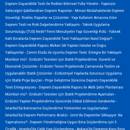
Deprem Dayanıklılık Testi ile Riskleri Bilimsel Yolla Yönetin -
Yapınızın
Geleceğini Şekillendiren Deprem Raporları -
Mimari Müdahalelerde Deprem
Güvenliği: Riskler, Raporlar ve Çözümler -
Yapı Kullanım Amacına Göre
Deprem Testi ve Risk Değerlendirme Yaklaşımı -
Teknik Uygulama
Sorumluluğu (TUS) Nedir? Fenni Mesuliyetin Yapı Güvenliği Rolü -
Yüksek
Katlı Binalarda Deprem Dayanıklılık Testi Yaklaşımları Nasıl Değişir? -
Deprem Dayanıklılık Raporu Alırken Sık Yapılan Hatalar ve Doğru
Yaklaşımlar -
Zemin Etüdü ile Uyumlu Deprem Testi: Entegre Bir Yaklaşım
Mümkün mü? -
Endüstri Tesisleri için Statik Projelendirme: Güvenli ve
Ekonomik Çözümler -
Endüstri Tesisi Projelerinde Zamanında Teslim ve
Uygulanabilir Statik Çözümler -
Endüstriyel Yapılarda Sorunsuz Uygulama
için Statik Proje İpuçları -
Proje Geliştirme Sürecine Deprem Dayanıklılık
Testi Entegrasyonu -
Deprem Dayanıklılık Raporu ile Akıllı Şehir Planlaması
Mümkün mü? -
Endüstri Tesisleri için Statik Projelendirme Aşamaları -
Endüstri Yapıları Projelendirme Sürecinde Dikkat Edilmesi Gerekenler -
İstanbul’da Betonarme Güçlendirme Yöntemleri ve Uygulamaları -
İstanbul’da Deprem Performans Analizi -
İzmir’de Depremler Sıklaşıyor: Ne
Yapmalısınız? -
Deprem Yönetmeliğine Uygun Bina Güçlendirme için 5
Özellik -
İstanbul’da Çelik Yapı Güçlendirme -
Ankara’da Depreme Karşı Bina