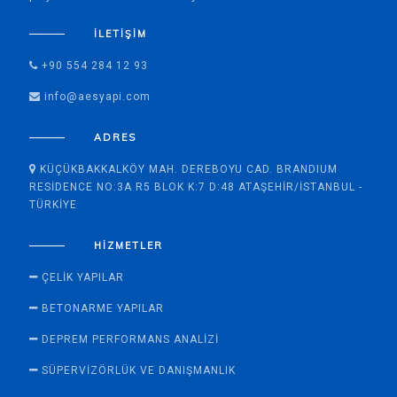
İLETIŞIM
+90 554 284 12 93
info@aesyapi.com
ADRES
KÜÇÜKBAKKALKÖY MAH. DEREBOYU CAD. BRANDIUM
RESIDENCE NO:3A R5 BLOK K:7 D:48 ATAŞEHIR/İSTANBUL -
TÜRKIYE
HIZMETLER
ÇELIK YAPILAR
BETONARME YAPILAR
DEPREM PERFORMANS ANALIZI
SÜPERVİZÖRLÜK VE DANIŞMANLIK