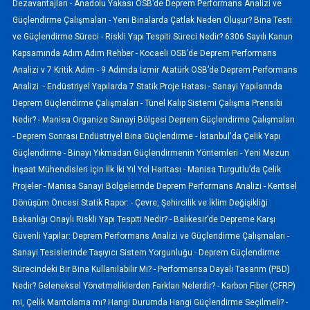
Dezavantajları -
Anadolu Yakası OSB’de Deprem Performans Analizi ve
Güçlendirme Çalışmaları -
Yeni Binalarda Çatlak Neden Oluşur? Bina Testi
ve Güçlendirme Süreci -
Riskli Yapı Tespiti Süreci Nedir? 6306 Sayılı Kanun
Kapsamında Adım Adım Rehber -
Kocaeli OSB’de Deprem Performans
Analizi v 7 Kritik Adım -
9 Adımda İzmir Atatürk OSB’de Deprem Performans
Analizi -
Endüstriyel Yapılarda 7 Statik Proje Hatası -
Sanayi Yapılarında
Deprem Güçlendirme Çalışmaları -
Tünel Kalıp Sistemi Çalışma Prensibi
Nedir? -
Manisa Organize Sanayi Bölgesi Deprem Güçlendirme Çalışmaları
-
Deprem Sonrası Endüstriyel Bina Güçlendirme -
İstanbul'da Çelik Yapı
Güçlendirme -
Binayı Yıkmadan Güçlendirmenin Yöntemleri -
Yeni Mezun
İnşaat Mühendisleri İçin İlk İki Yıl Yol Haritası -
Manisa Turgutlu’da Çelik
Projeler -
Manisa Sanayi Bölgelerinde Deprem Performans Analizi -
Kentsel
Dönüşüm Öncesi Statik Rapor: -
Çevre, Şehircilik ve İklim Değişikliği
Bakanlığı Onaylı Riskli Yapı Tespiti Nedir? -
Balıkesir’de Depreme Karşı
Güvenli Yapılar: Deprem Performans Analizi ve Güçlendirme Çalışmaları -
Sanayi Tesislerinde Taşıyıcı Sistem Yorgunluğu -
Deprem Güçlendirme
Sürecindeki Bir Bina Kullanılabilir Mi? -
Performansa Dayalı Tasarım (PBD)
Nedir? Geleneksel Yönetmeliklerden Farkları Nelerdir? -
Karbon Fiber (CFRP)
mi, Çelik Mantolama mı? Hangi Durumda Hangi Güçlendirme Seçilmeli? -