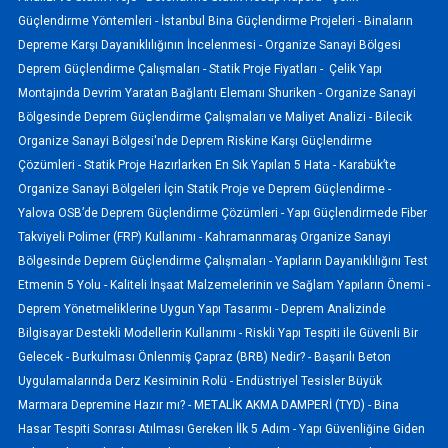
Güçlendirme Yöntemleri -
İstanbul Bina Güçlendirme Projeleri -
Binaların
Depreme Karşı Dayanıklılığının İncelenmesi -
Organize Sanayi Bölgesi
Deprem Güçlendirme Çalışmaları -
Statik Proje Fiyatları -
Çelik Yapı
Montajında Devrim Yaratan Bağlantı Elemanı Shuriken -
Organize Sanayi
Bölgesinde Deprem Güçlendirme Çalışmaları ve Maliyet Analizi -
Bilecik
Organize Sanayi Bölgesi'nde Deprem Riskine Karşı Güçlendirme
Çözümleri -
Statik Proje Hazırlarken En Sık Yapılan 5 Hata -
Karabük’te
Organize Sanayi Bölgeleri İçin Statik Proje ve Deprem Güçlendirme -
Yalova OSB’de Deprem Güçlendirme Çözümleri -
Yapı Güçlendirmede Fiber
Takviyeli Polimer (FRP) Kullanımı -
Kahramanmaraş Organize Sanayi
Bölgesinde Deprem Güçlendirme Çalışmaları -
Yapıların Dayanıklılığını Test
Etmenin 5 Yolu -
Kaliteli İnşaat Malzemelerinin ve Sağlam Yapıların Önemi -
Deprem Yönetmeliklerine Uygun Yapı Tasarımı -
Deprem Analizinde
Bilgisayar Destekli Modellerin Kullanımı -
Riskli Yapı Tespiti ile Güvenli Bir
Gelecek -
Burkulması Önlenmiş Çapraz (BRB) Nedir? -
Başarılı Beton
Uygulamalarında Derz Kesiminin Rolü -
Endüstriyel Tesisler Büyük
Marmara Depremine Hazır mı? -
METALİK AKMA DAMPERİ (TYD) -
Bina
Hasar Tespiti Sonrası Atılması Gereken İlk 5 Adım -
Yapı Güvenliğine Giden