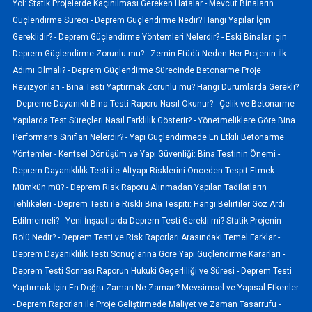
Yol: Statik Projelerde Kaçınılması Gereken Hatalar -
Mevcut Binaların
Güçlendirme Süreci -
Deprem Güçlendirme Nedir? Hangi Yapılar İçin
Gereklidir? -
Deprem Güçlendirme Yöntemleri Nelerdir? -
Eski Binalar için
Deprem Güçlendirme Zorunlu mu? -
Zemin Etüdü Neden Her Projenin İlk
Adımı Olmalı? -
Deprem Güçlendirme Sürecinde Betonarme Proje
Revizyonları -
Bina Testi Yaptırmak Zorunlu mu? Hangi Durumlarda Gerekli?
-
Depreme Dayanıklı Bina Testi Raporu Nasıl Okunur? -
Çelik ve Betonarme
Yapılarda Test Süreçleri Nasıl Farklılık Gösterir? -
Yönetmeliklere Göre Bina
Performans Sınıfları Nelerdir? -
Yapı Güçlendirmede En Etkili Betonarme
Yöntemler -
Kentsel Dönüşüm ve Yapı Güvenliği: Bina Testinin Önemi -
Deprem Dayanıklılık Testi ile Altyapı Risklerini Önceden Tespit Etmek
Mümkün mü? -
Deprem Risk Raporu Alınmadan Yapılan Tadilatların
Tehlikeleri -
Deprem Testi ile Riskli Bina Tespiti: Hangi Belirtiler Göz Ardı
Edilmemeli? -
Yeni İnşaatlarda Deprem Testi Gerekli mi? Statik Projenin
Rolü Nedir? -
Deprem Testi ve Risk Raporları Arasındaki Temel Farklar -
Deprem Dayanıklılık Testi Sonuçlarına Göre Yapı Güçlendirme Kararları -
Deprem Testi Sonrası Raporun Hukuki Geçerliliği ve Süresi -
Deprem Testi
Yaptırmak İçin En Doğru Zaman Ne Zaman? Mevsimsel ve Yapısal Etkenler
-
Deprem Raporları ile Proje Geliştirmede Maliyet ve Zaman Tasarrufu -