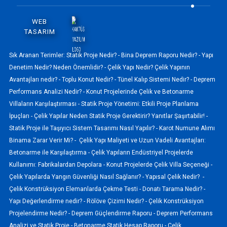
WEB
TASARIM
Sık Aranan Terimler:
Statik Proje Nedir? -
Bina Deprem Raporu Nedir? -
Yapı
Denetim Nedir? Neden Önemlidir? -
Çelik Yapı Nedir? Çelik Yapının
Avantajları nedir? -
Toplu Konut Nedir? -
Tünel Kalıp Sistemi Nedir? -
Deprem
Performans Analizi Nedir? -
Konut Projelerinde Çelik ve Betonarme
Villaların Karşılaştırması -
Statik Proje Yönetimi: Etkili Proje Planlama
İpuçları -
Çelik Yapılar Neden Statik Proje Gerektirir? Yanıtlar Şaşırtabilir! -
Statik Proje ile Taşıyıcı Sistem Tasarımı Nasıl Yapılır? -
Karot Numune Alımı
Binama Zarar Verir Mi? -
Çelik Yapı Maliyeti ve Uzun Vadeli Avantajları:
Betonarme ile Karşılaştırma -
Çelik Yapıların Endüstriyel Projelerde
Kullanımı: Fabrikalardan Depolara -
Konut Projelerde Çelik Villa Seçeneği -
Çelik Yapılarda Yangın Güvenliği Nasıl Sağlanır? -
Yapısal Çelik Nedir? -
Çelik Konstrüksiyon Elemanlarda Çekme Testi -
Donatı Tarama Nedir? -
Yapı Değerlendirme nedir? -
Rölöve Çizimi Nedir? -
Çelik Konstrüksiyon
Projelendirme Nedir? -
Deprem Güçlendirme Raporu -
Deprem Performans
Analizi ve Statik Proje -
Betonarme Statik Hesap Raporu -
Çelik