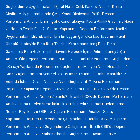
Güçlendirme Uygulamaları -
Dijital Ekran Çelik Karkası Nedir? -
Köprü
Giydirme Uygulamalarında Çelik Konstrüksiyonun Rolü -
Deprem
Performans Analizi İzmir -
Çelik Konstrüksiyon Köprü Alınlık Giydirme Nedir
ve Neden Tercih Edilir? -
Sanayi Yapılarında Deprem Performans Analizi
Uygulamaları -
LED Ekranlar İçin En Uygun Çelik Karkas Tasarımı Nasıl
Olmalı? -
Hatay’da Bina Risk Tespiti -
Kahramanmaraş Risk Tespiti -
Gaziantep Bina Risk Tespiti: Güvenli Gelecek İçin 5 Adım -
Güneydoğu
Anadolu'da Deprem Performans Analizi -
İstanbul Betonarme Güçlendirme
-
Sanayi Yapılarında Betonarme Güçlendirme Maliyeti Nasıl Hesaplanır? -
Bina Güçlendirme mi Kentsel Dönüşüm mü? Hangisi Daha Mantıklı? -
5
Adımda İstinat Duvarı Nedir ve Nasıl Güçlendirilir? -
Bina Performans
Raporu ile Yapınızın Deprem Güvenliğini Test Edin -
Tuzla OSB’de Deprem
Performans Analizi Neden Zorunlu? -
İstanbul OSB'de Deprem Performans
Analizi -
Bina Güçlendirme kalite kontrolü nedir? -
Temel Güçlendirme
Nedir? -
Beylikdüzü OSB'de Deprem Performans Analizi -
Sanayi
Yapılarında Deprem Güçlendirme Çalışmaları -
Dudullu OSB’de Deprem
Performans Analizi ve Güçlendirme Çalışmaları -
İkitelli OSB’de Deprem
Performans Analizi -
Karbon Fiber ile Güçlendirme: Avantajları ve