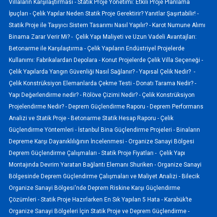
Villaların Karşılaştırması -
Statik Proje Yönetimi: Etkili Proje Planlama
İpuçları -
Çelik Yapılar Neden Statik Proje Gerektirir? Yanıtlar Şaşırtabilir! -
Statik Proje ile Taşıyıcı Sistem Tasarımı Nasıl Yapılır? -
Karot Numune Alımı
Binama Zarar Verir Mi? -
Çelik Yapı Maliyeti ve Uzun Vadeli Avantajları:
Betonarme ile Karşılaştırma -
Çelik Yapıların Endüstriyel Projelerde
Kullanımı: Fabrikalardan Depolara -
Konut Projelerde Çelik Villa Seçeneği -
Çelik Yapılarda Yangın Güvenliği Nasıl Sağlanır? -
Yapısal Çelik Nedir? -
Çelik Konstrüksiyon Elemanlarda Çekme Testi -
Donatı Tarama Nedir? -
Yapı Değerlendirme nedir? -
Rölöve Çizimi Nedir? -
Çelik Konstrüksiyon
Projelendirme Nedir? -
Deprem Güçlendirme Raporu -
Deprem Performans
Analizi ve Statik Proje -
Betonarme Statik Hesap Raporu -
Çelik
Güçlendirme Yöntemleri -
İstanbul Bina Güçlendirme Projeleri -
Binaların
Depreme Karşı Dayanıklılığının İncelenmesi -
Organize Sanayi Bölgesi
Deprem Güçlendirme Çalışmaları -
Statik Proje Fiyatları -
Çelik Yapı
Montajında Devrim Yaratan Bağlantı Elemanı Shuriken -
Organize Sanayi
Bölgesinde Deprem Güçlendirme Çalışmaları ve Maliyet Analizi -
Bilecik
Organize Sanayi Bölgesi'nde Deprem Riskine Karşı Güçlendirme
Çözümleri -
Statik Proje Hazırlarken En Sık Yapılan 5 Hata -
Karabük’te
Organize Sanayi Bölgeleri İçin Statik Proje ve Deprem Güçlendirme -