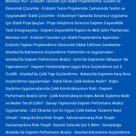
Mümkün mü? -
Endüstri Tesisleri için Statik Projelendirme: Güvenli ve
Ekonomik Çözümler -
Endüstri Tesisi Projelerinde Zamanında Teslim ve
Uygulanabilir Statik Çözümler -
Endüstriyel Yapılarda Sorunsuz Uygulama
için Statik Proje İpuçları -
Proje Geliştirme Sürecine Deprem Dayanıklılık
Testi Entegrasyonu -
Deprem Dayanıklılık Raporu ile Akıllı Şehir Planlaması
Mümkün mü? -
Endüstri Tesisleri için Statik Projelendirme Aşamaları -
Endüstri Yapıları Projelendirme Sürecinde Dikkat Edilmesi Gerekenler -
İstanbul’da Betonarme Güçlendirme Yöntemleri ve Uygulamaları -
İstanbul’da Deprem Performans Analizi -
İzmir’de Depremler Sıklaşıyor: Ne
Yapmalısınız? -
Deprem Yönetmeliğine Uygun Bina Güçlendirme için 5
Özellik -
İstanbul’da Çelik Yapı Güçlendirme -
Ankara’da Depreme Karşı Bina
Güçlendirme Uygulamaları -
Dijital Ekran Çelik Karkası Nedir? -
Köprü
Giydirme Uygulamalarında Çelik Konstrüksiyonun Rolü -
Deprem
Performans Analizi İzmir -
Çelik Konstrüksiyon Köprü Alınlık Giydirme Nedir
ve Neden Tercih Edilir? -
Sanayi Yapılarında Deprem Performans Analizi
Uygulamaları -
LED Ekranlar İçin En Uygun Çelik Karkas Tasarımı Nasıl
Olmalı? -
Hatay’da Bina Risk Tespiti -
Kahramanmaraş Risk Tespiti -
Gaziantep Bina Risk Tespiti: Güvenli Gelecek İçin 5 Adım -
Güneydoğu
Anadolu'da Deprem Performans Analizi -
İstanbul Betonarme Güçlendirme