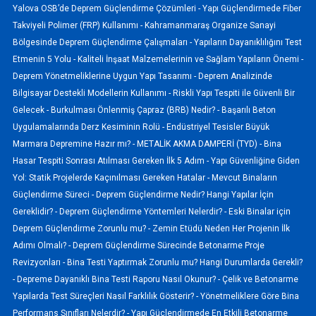
Yalova OSB’de Deprem Güçlendirme Çözümleri -
Yapı Güçlendirmede Fiber
Takviyeli Polimer (FRP) Kullanımı -
Kahramanmaraş Organize Sanayi
Bölgesinde Deprem Güçlendirme Çalışmaları -
Yapıların Dayanıklılığını Test
Etmenin 5 Yolu -
Kaliteli İnşaat Malzemelerinin ve Sağlam Yapıların Önemi -
Deprem Yönetmeliklerine Uygun Yapı Tasarımı -
Deprem Analizinde
Bilgisayar Destekli Modellerin Kullanımı -
Riskli Yapı Tespiti ile Güvenli Bir
Gelecek -
Burkulması Önlenmiş Çapraz (BRB) Nedir? -
Başarılı Beton
Uygulamalarında Derz Kesiminin Rolü -
Endüstriyel Tesisler Büyük
Marmara Depremine Hazır mı? -
METALİK AKMA DAMPERİ (TYD) -
Bina
Hasar Tespiti Sonrası Atılması Gereken İlk 5 Adım -
Yapı Güvenliğine Giden
Yol: Statik Projelerde Kaçınılması Gereken Hatalar -
Mevcut Binaların
Güçlendirme Süreci -
Deprem Güçlendirme Nedir? Hangi Yapılar İçin
Gereklidir? -
Deprem Güçlendirme Yöntemleri Nelerdir? -
Eski Binalar için
Deprem Güçlendirme Zorunlu mu? -
Zemin Etüdü Neden Her Projenin İlk
Adımı Olmalı? -
Deprem Güçlendirme Sürecinde Betonarme Proje
Revizyonları -
Bina Testi Yaptırmak Zorunlu mu? Hangi Durumlarda Gerekli?
-
Depreme Dayanıklı Bina Testi Raporu Nasıl Okunur? -
Çelik ve Betonarme
Yapılarda Test Süreçleri Nasıl Farklılık Gösterir? -
Yönetmeliklere Göre Bina
Performans Sınıfları Nelerdir? -
Yapı Güçlendirmede En Etkili Betonarme