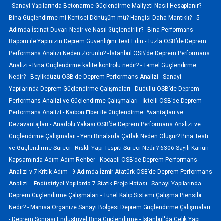
-
Sanayi Yapılarında Betonarme Güçlendirme Maliyeti Nasıl Hesaplanır? -
Bina Güçlendirme mi Kentsel Dönüşüm mü? Hangisi Daha Mantıklı? -
5
Adımda İstinat Duvarı Nedir ve Nasıl Güçlendirilir? -
Bina Performans
Raporu ile Yapınızın Deprem Güvenliğini Test Edin -
Tuzla OSB’de Deprem
Performans Analizi Neden Zorunlu? -
İstanbul OSB'de Deprem Performans
Analizi -
Bina Güçlendirme kalite kontrolü nedir? -
Temel Güçlendirme
Nedir? -
Beylikdüzü OSB'de Deprem Performans Analizi -
Sanayi
Yapılarında Deprem Güçlendirme Çalışmaları -
Dudullu OSB’de Deprem
Performans Analizi ve Güçlendirme Çalışmaları -
İkitelli OSB’de Deprem
Performans Analizi -
Karbon Fiber ile Güçlendirme: Avantajları ve
Dezavantajları -
Anadolu Yakası OSB’de Deprem Performans Analizi ve
Güçlendirme Çalışmaları -
Yeni Binalarda Çatlak Neden Oluşur? Bina Testi
ve Güçlendirme Süreci -
Riskli Yapı Tespiti Süreci Nedir? 6306 Sayılı Kanun
Kapsamında Adım Adım Rehber -
Kocaeli OSB’de Deprem Performans
Analizi v 7 Kritik Adım -
9 Adımda İzmir Atatürk OSB’de Deprem Performans
Analizi -
Endüstriyel Yapılarda 7 Statik Proje Hatası -
Sanayi Yapılarında
Deprem Güçlendirme Çalışmaları -
Tünel Kalıp Sistemi Çalışma Prensibi
Nedir? -
Manisa Organize Sanayi Bölgesi Deprem Güçlendirme Çalışmaları
-
Deprem Sonrası Endüstriyel Bina Güçlendirme -
İstanbul'da Çelik Yapı