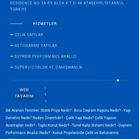
RESIDENCE NO:3A R5 BLOK K:7 D:48 ATAŞEHIR/İSTANBUL -
TÜRKIYE
HIZMETLER
ÇELIK YAPILAR
BETONARME YAPILAR
DEPREM PERFORMANS ANALIZI
SÜPERVİZÖRLÜK VE DANIŞMANLIK
WEB
TASARIM
Sık Aranan Terimler:
Statik Proje Nedir? -
Bina Deprem Raporu Nedir? -
Yapı
Denetim Nedir? Neden Önemlidir? -
Çelik Yapı Nedir? Çelik Yapının
Avantajları nedir? -
Toplu Konut Nedir? -
Tünel Kalıp Sistemi Nedir? -
Deprem
Performans Analizi Nedir? -
Konut Projelerinde Çelik ve Betonarme