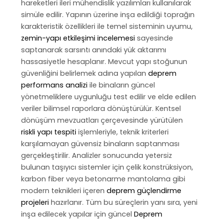
hareketleri ileri mühendislik yazılımları kullanılarak
simüle edilir. Yapının üzerine inşa edildiği toprağın
karakteristik özellikleri ile temel sisteminin uyumu,
zemin-yapı etkileşimi incelemesi
sayesinde
saptanarak sarsıntı anındaki yük aktarımı
hassasiyetle hesaplanır. Mevcut yapı stoğunun
güvenliğini belirlemek adına yapılan
deprem
performans analizi
ile binaların güncel
yönetmeliklere uygunluğu test edilir ve elde edilen
veriler bilimsel raporlara dönüştürülür. Kentsel
dönüşüm mevzuatları çerçevesinde yürütülen
riskli yapı tespiti
işlemleriyle, teknik kriterleri
karşılamayan güvensiz binaların saptanması
gerçekleştirilir. Analizler sonucunda yetersiz
bulunan taşıyıcı sistemler için çelik konstrüksiyon,
karbon fiber veya betonarme mantolama gibi
modern teknikleri içeren
deprem güçlendirme
projeleri
hazırlanır. Tüm bu süreçlerin yanı sıra, yeni
inşa edilecek yapılar için güncel
Deprem