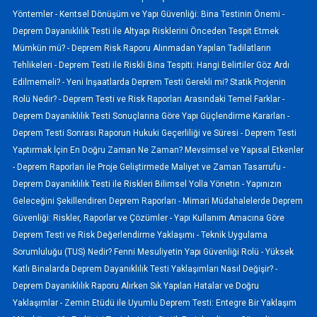
Yöntemler -
Kentsel Dönüşüm ve Yapı Güvenliği: Bina Testinin Önemi -
Deprem Dayanıklılık Testi ile Altyapı Risklerini Önceden Tespit Etmek
Mümkün mü? -
Deprem Risk Raporu Alınmadan Yapılan Tadilatların
Tehlikeleri -
Deprem Testi ile Riskli Bina Tespiti: Hangi Belirtiler Göz Ardı
Edilmemeli? -
Yeni İnşaatlarda Deprem Testi Gerekli mi? Statik Projenin
Rolü Nedir? -
Deprem Testi ve Risk Raporları Arasındaki Temel Farklar -
Deprem Dayanıklılık Testi Sonuçlarına Göre Yapı Güçlendirme Kararları -
Deprem Testi Sonrası Raporun Hukuki Geçerliliği ve Süresi -
Deprem Testi
Yaptırmak İçin En Doğru Zaman Ne Zaman? Mevsimsel ve Yapısal Etkenler
-
Deprem Raporları ile Proje Geliştirmede Maliyet ve Zaman Tasarrufu -
Deprem Dayanıklılık Testi ile Riskleri Bilimsel Yolla Yönetin -
Yapınızın
Geleceğini Şekillendiren Deprem Raporları -
Mimari Müdahalelerde Deprem
Güvenliği: Riskler, Raporlar ve Çözümler -
Yapı Kullanım Amacına Göre
Deprem Testi ve Risk Değerlendirme Yaklaşımı -
Teknik Uygulama
Sorumluluğu (TUS) Nedir? Fenni Mesuliyetin Yapı Güvenliği Rolü -
Yüksek
Katlı Binalarda Deprem Dayanıklılık Testi Yaklaşımları Nasıl Değişir? -
Deprem Dayanıklılık Raporu Alırken Sık Yapılan Hatalar ve Doğru
Yaklaşımlar -
Zemin Etüdü ile Uyumlu Deprem Testi: Entegre Bir Yaklaşım