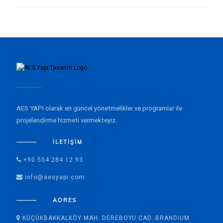
AES YAPI olarak en güncel yönetmelikler ve programlar ile
projelendirme hizmeti vermekteyiz.
İLETIŞIM
+90 554 284 12 93
info@aesyapi.com
ADRES
KÜÇÜKBAKKALKÖY MAH. DEREBOYU CAD. BRANDIUM